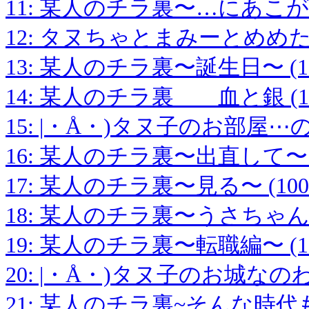
11: 某人のチラ裏〜…にあこがれて
12: タヌちゃとまみーとめめたんの
13: 某人のチラ裏〜誕生日〜 (10
14: 某人のチラ裏 血と銀 (10
15: |・Å・)タヌ子のお部屋⋯のは
16: 某人のチラ裏〜出直して〜 (1
17: 某人のチラ裏〜見る〜 (100
18: 某人のチラ裏〜うさちゃん〜 
19: 某人のチラ裏〜転職編〜 (10
20: |・Å・)タヌ子のお城なの
21: 某人のチラ裏~そんな時代も~ 