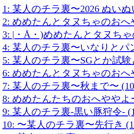
1: 某人のチラ裏〜2026 ぬいぬい
2: めめたんとタヌちゃのおへや！！
3: |・Å・)めめたんとタヌちゃのお
4: 某人のチラ裏〜いなりとパン
5: 某人のチラ裏〜SGとか試験とか
6: めめたんとタヌちゃのおへや！(癶
7: 某人のチラ裏〜秋まで〜 (100
8: めめたんたちのおへややよー(癶_
9: 某人のチラ裏-黒い豚狩令- (10
10: 〜某人のチラ裏〜先行き (10