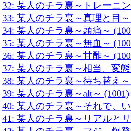
32: 某人のチラ裏～トレーニング
33: 某人のチラ裏～真理と目～ (1
34: 某人のチラ裏～頭痛～ (100
35: 某人のチラ裏～無血～ (100
36: 某人のチラ裏～甘酢～ (100
37: 某人のチラ裏～相当、変態～ 
38: 某人のチラ裏～待ち替え～ (1
39: 某人のチラ裏～alt～ (1001)
40: 某人のチラ裏～それで、いい
41: 某人のチラ裏～リアルとリア