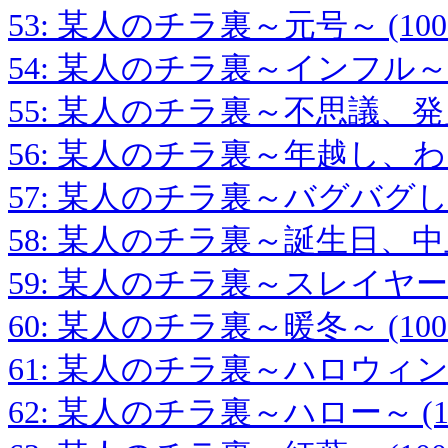
53: 某人のチラ裏～元号～ (100
54: 某人のチラ裏～インフル～ (
55: 某人のチラ裏～不思議、発見～
56: 某人のチラ裏～年越し、わー～
57: 某人のチラ裏～バグバグして
58: 某人のチラ裏～誕生日、中止
59: 某人のチラ裏～スレイヤー～ 
60: 某人のチラ裏～暖冬～ (100
61: 某人のチラ裏～ハロウィンに
62: 某人のチラ裏～ハロー～ (10