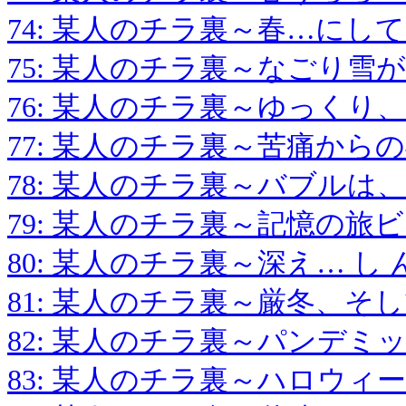
74: 某人のチラ裏～春…にしては～
75: 某人のチラ裏～なごり雪が～ 
76: 某人のチラ裏～ゆっくり、逝
77: 某人のチラ裏～苦痛からの再起
78: 某人のチラ裏～バブルは、弾
79: 某人のチラ裏～記憶の旅ビック
80: 某人のチラ裏～深え… し ん ね
81: 某人のチラ裏～厳冬、そして…
82: 某人のチラ裏～パンデミック～
83: 某人のチラ裏～ハロウィーン