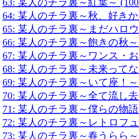
63: 某人のチラ裏～紅葉～ (100
64: 某人のチラ裏～秋、好きかも～
65: 某人のチラ裏～まだハロウィ
66: 某人のチラ裏～飽きの秋～ (1
67: 某人のチラ裏～ワンス・お
68: 某人のチラ裏～未来ってなん
69: 某人のチラ裏～いて座！～ (1
70: 某人のチラ裏～全て流し去る雨
71: 某人のチラ裏～僕らの物語～ 
72: 某人のチラ裏～レトロフュー
73: 某人のチラ裏～春うらら～ (