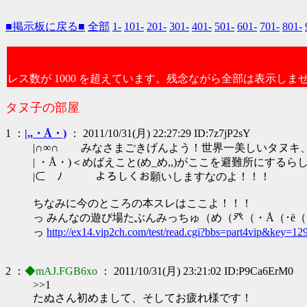
■掲示板に戻る■
全部
1-
101-
201-
301-
401-
501-
601-
701-
801-
レス数が 1000 を超えています。残念ながら全部は表示しま
タヌ子の部屋
1 ：
|,,・Å・)
： 2011/10/31(月) 22:27:29 ID:7z7jP2sY
|∩∞∩ みなさまごきげんよう！世界一美しいタヌキ
| ・Å・)＜めばえこと(め_め,,)がここを避難所にするら
|⊂ ﾉ よろしくお願いしますなのよ！！！
ちなみに今のところの本スレはここよ！！！
っ みんなの遊び場たぶんみっちゅ（め（癶（・Å（･ё（
っ
http://ex14.vip2ch.com/test/read.cgi?bbs=part4vip&key=
2 ：
◆mAJ.FGB6xo
： 2011/10/31(月) 23:21:02 ID:P9Ca6ErM0
>>1
たぬさん初めまして、そしてお疲れ様です！