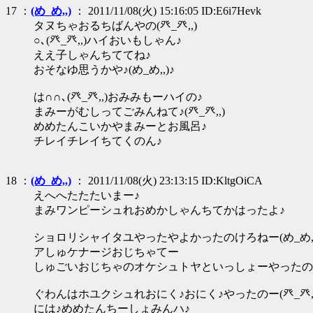
17 ：
(め_め,,)
： 2011/11/08(火) 15:16:05 ID:E6i7Hevk
タヌちゃおるちばんやの(癶_癶,,)
○､(癶_癶,,)ハイおいもしゃん♪
ええ子しゃんちててね♪
おそなゆ思うかや♪(め_め,,)♪
は∩∩､(癶_癶,,)おみみもーハイの♪
まみーがむしってごみんねて♪(癶_癶,,)
めめたんこいかやまみーとお風呂♪
チレイチレイちてくのん♪
18 ：
(め_め,,)
： 2011/11/08(火) 23:13:15 ID:KltgOiCA
えへへたたたいまー♪
まみワンピーシュれおめかしゃんちてかはったよ♪
ショロリシャイタユやったやよかったのけろねー(め_め,,
アしゅケナージおじちゃてー
しゅごいおじちゃのオケシュトヤといっしょーやったのん(
ぐわんはホユクシュれおにく♪おにく♪やったのー(癶_癶,,
には♪めめたんちーしょみんハ♪