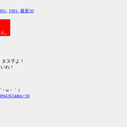
901-
1001-
最新50
せん。
、タヌ子よ！
しいわ！
´・ω・｀）
1298943634&ls=50