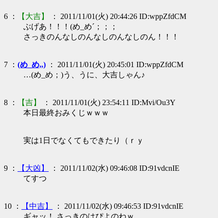
6 ：
【大吉】
： 2011/11/01(火) 20:44:26 ID:wppZfdCM
ぶげあ！！！(め_め´；；；
さっきのんなしのんなしのんなしのん！！！
7 ：
(め_め,,)
： 2011/11/01(火) 20:45:01 ID:wppZfdCM
…(め_め；)う、うに、大吉しゃん♪
8 ：
【吉】
： 2011/11/01(火) 23:54:11 ID:Mvi/Ou3Y
本日最終おみくじｗｗｗ
実は1日でなくてもできたり（ｒｙ
9 ：
【大凶】
： 2011/11/02(水) 09:46:08 ID:91vdcnIE
てすつ
10 ：
【中吉】
： 2011/11/02(水) 09:46:53 ID:91vdcnIE
ギャッ！ さっきのはぴよのねｗ