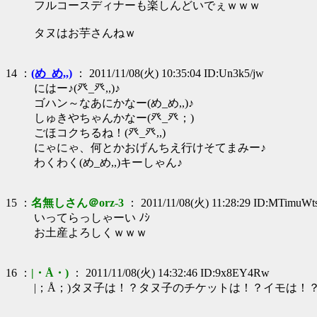
フルコースディナーも楽しんどいでぇｗｗｗ
タヌはお芋さんねｗ
14 ：
(め_め,,)
： 2011/11/08(火) 10:35:04 ID:Un3k5/jw
にはー♪(癶_癶,,)♪
ゴハン～なあにかなー(め_め,,)♪
しゅきやちゃんかなー(癶_癶；)
ごほコクちるね！(癶_癶,,)
にゃにゃ、何とかおげんちえ行けそてまみー♪
わくわく(め_め,,)キーしゃん♪
15 ：
名無しさん＠orz-3
： 2011/11/08(火) 11:28:29 ID:MTimuWt
いってらっしゃーい ﾉｼ
お土産よろしくｗｗｗ
16 ：
|・Å・)
： 2011/11/08(火) 14:32:46 ID:9x8EY4Rw
|；Å；)タヌ子は！？タヌ子のチケットは！？イモは！