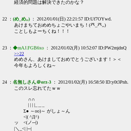
経済的問題は解決できたのかな？
22 ：
(め_め,,)
： 2012/01/01(日) 22:21:57 ID:Uf7OYwd.
あけまちておめめちょごやいまち！(癶_癶,,)
ことしもよーちくね！！！
23 ：
◆mAJ.FGB6xo
： 2012/01/02(月) 10:52:07 ID:PW2mjdnQ
>>22
めめさん、あけましておめでとうございます！＞＜
今年もよろしくね～
24 ：
名無しさん＠orz-3
： 2012/01/02(月) 16:58:50 ID:y0t3Pnh.
このスレ忘れてたｗｗ
∩∩
| | | |_＿_
Σ● ～oo)～ がしょ～ん
<|( ^Д^)
ッ <(ノ─|)
|＼_<| |─|