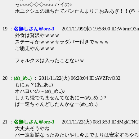
っ○○○◇◇◇○○○ ハイの♪
ホユクシュの焼ちたてパンたんまりこおみあぎ！！(癶_癶,
19 ：
名無しさん＠orz-3
： 2011/11/09(水) 19:58:00 ID:WbrmO3
外食は贅沢やｗｗｗ
ステーキかｗｗｗサラダバー付きでｗｗｗ
ご馳走やんｗｗｗ
フォルクスは入ったことないｗ
20 ：
(め_め,,)
： 2011/11/22(火) 06:28:04 ID:AVZRvO32
もにぁ？(あ_あ,,)
オハヨいの～(め_め,,)♪
しぇち続でちませんてなあにー(め_め,,)？
ぱー速ちゃんどしたんかなー(め_め,,)
21 ：
名無しさん＠orz-3
： 2011/11/22(火) 08:13:53 ID:iMgkTN
大丈夫そうやね
パー速新鯖なったみたいやし今までよりは安定するやろ