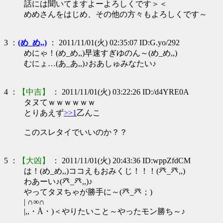
話には聞いてますよーよろしくです＞＜
めめさんをはじめ、その他の方々もよろしくです～
3 ：
(め_め,,)
： 2011/11/01(火) 02:35:07 ID:G.yo/292
めにゃ！(め_め,,)早速すぎゆのん～(め_め,,)
むにょ…(あ_あ,,)♪おあしゅみなたい♪
4 ：
【中吉】
： 2011/11/01(火) 03:22:26 ID:/d4YRE0A
タヌてｗｗｗｗｗｗ
とりあえず
>>1
乙んこ
このスレタイでいいのか？？
5 ：
【大凶】
： 2011/11/01(火) 20:43:36 ID:wppZfdCM
は！(め_め,,)ココえもおみくじ！！！(癶_癶,,)
わあーい♪(癶_癶,,)♪
やってタヌちゃが勝手に～(癶_癶；)
| ∩∞∩
|,,・Å・)＜やりたいこと～やったモン勝ち～♪