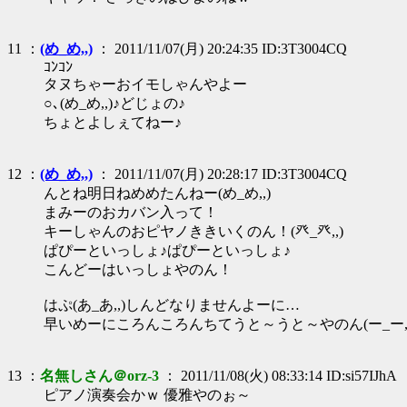
11 ：
(め_め,,)
： 2011/11/07(月) 20:24:35 ID:3T3004CQ
ｺﾝｺﾝ
タヌちゃーおイモしゃんやよー
○､(め_め,,)♪どじょの♪
ちょとよしぇてねー♪
12 ：
(め_め,,)
： 2011/11/07(月) 20:28:17 ID:3T3004CQ
んとね明日ねめめたんねー(め_め,,)
まみーのおカバン入って！
キーしゃんのおピヤノききいくのん！(癶_癶,,)
ぱぴーといっしょ♪ぱぴーといっしょ♪
こんどーはいっしょやのん！
はぷ(あ_あ,,)しんどなりませんよーに…
早いめーにころんころんちてうと～うと～やのん(ー_ー,,
13 ：
名無しさん＠orz-3
： 2011/11/08(火) 08:33:14 ID:si57IJhA
ピアノ演奏会かｗ 優雅やのぉ～