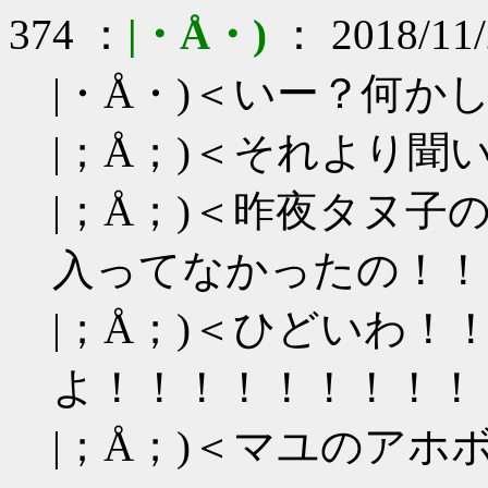
374 ：
|・Å・)
： 2018/11/
|・Å・)＜いー？何か
|；Å；)＜それより聞
|；Å；)＜昨夜タヌ
入ってなかったの！！
|；Å；)＜ひどいわ！
よ！！！！！！！！！
|；Å；)＜マユのア