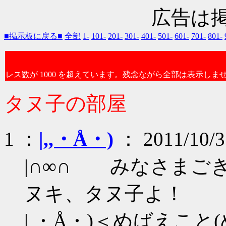
広告は
■掲示板に戻る■
全部
1-
101-
201-
301-
401-
501-
601-
701-
801-
レス数が 1000 を超えています。残念ながら全部は表示しま
タヌ子の部屋
1 ：
|,,・Å・)
： 2011/10/3
|∩∞∩ みなさまご
ヌキ、タヌ子よ！
| ・Å・)＜めばえこと