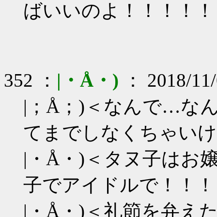
ばいいのよ！！！！！
352 ：
|・Å・)
： 2018/11/
|；Å；)＜なんで…
てまでしなくちゃいけ
|・Å・)＜タヌ子は
子でアイドルで！！！
|・Å・)＜礼節を弁え