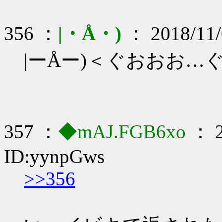
356 ：
|・Å・)
： 2018/11/
|ーÅー)＜ぐおおお…
357 ：
◆mAJ.FGB6xo
： 2
ID:yynpGws
>>356