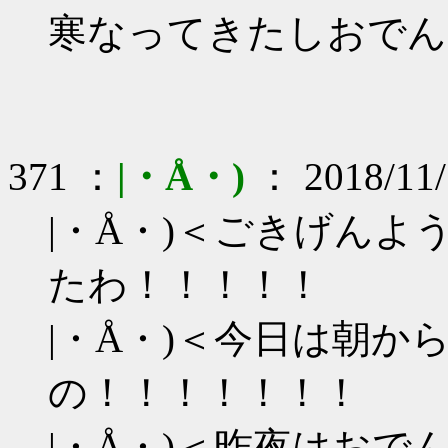
寒なってきたしおでん
371 ：
|・Å・)
： 2018/11/
|・Å・)＜ごきげん
たわ！！！！！
|・Å・)＜今日は朝
の！！！！！！！
|・Å・)＜昨夜はお