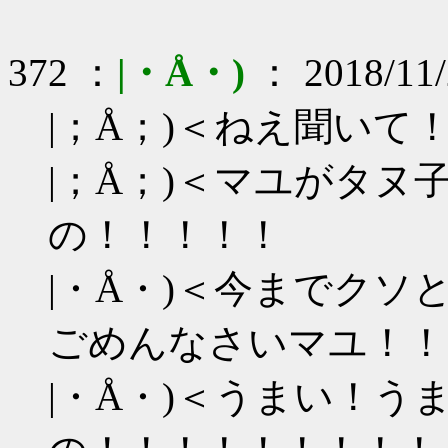
372 ：
|・Å・)
： 2018/11/
|；Å；)＜ねえ聞いて
|；Å；)＜マユがタ
の！！！！！
|・Å・)＜今までク
ごめんなさいマユ！！
|・Å・)＜うまい！