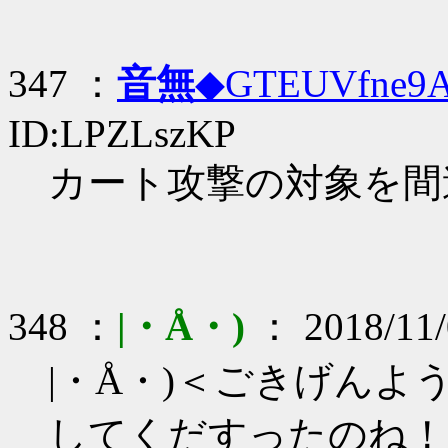
347 ：
音無
◆GTEUVfne9
ID:LPZLszKP
カート攻撃の対象を間
348 ：
|・Å・)
： 2018/11/
|・Å・)＜ごきげん
してくだすったのね！