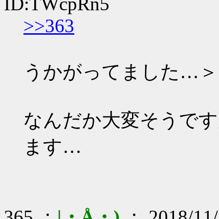
ID:TWcpRn5
>>363
うかがってました…＞
なんだか大変そうです
ます…
365 ：
|・Å・)
： 2018/11/