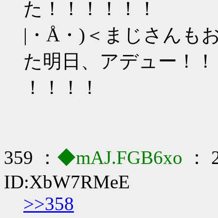
た！！！！！！
|・Å・)＜まじさん
た明日、アデュー！！
！！！！
359 ：
◆mAJ.FGB6xo
： 2
ID:XbW7RMeE
>>358