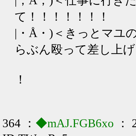
|；Å；)＜仕事に行き
て！！！！！！！
|・Å・)＜きっとマ
らぶん殴って差し上げ
！
364 ：
◆mAJ.FGB6xo
： 2