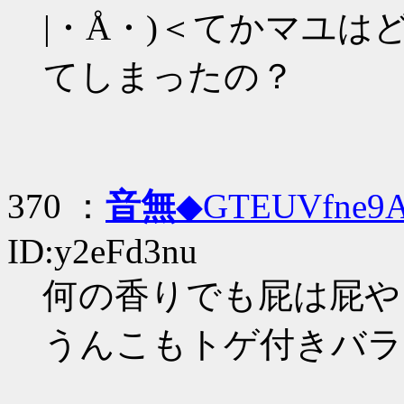
|・Å・)＜てかマユ
てしまったの？
370 ：
音無
◆GTEUVfne9
ID:y2eFd3nu
何の香りでも屁は屁や
うんこもトゲ付きバラ