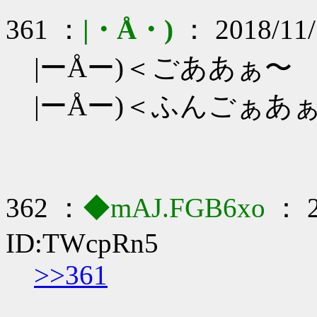
361 ：
|・Å・)
： 2018/11/
|ーÅー)＜ごああぁ〜
|ーÅー)＜ふんごぁあ
362 ：
◆mAJ.FGB6xo
： 2
ID:TWcpRn5
>>361