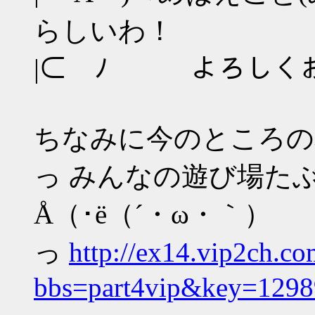
らしいわ！
|⊂ ﾉ よろしく
ちなみに今のところの
っ みんなの遊び場た
Å（･ё（´・ω・｀）
っ
http://ex14.vip2ch.com
bbs=part4vip&key=129