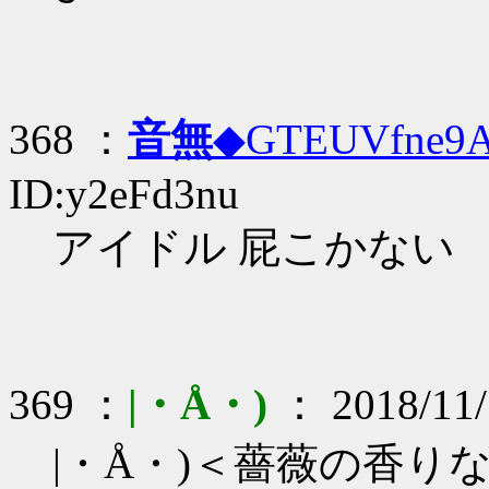
368 ：
音無
◆GTEUVfne9
ID:y2eFd3nu
アイドル 屁こかない
369 ：
|・Å・)
： 2018/11/
|・Å・)＜薔薇の香