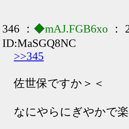
346 ：
◆mAJ.FGB6xo
： 2
ID:MaSGQ8NC
>>345
佐世保ですか＞＜
なにやらにぎやかで楽