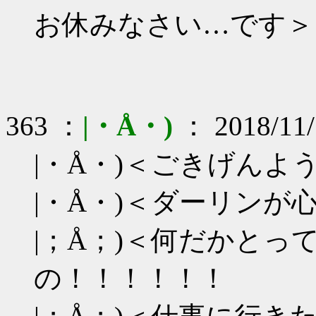
お休みなさい…です＞
363 ：
|・Å・)
： 2018/11/
|・Å・)＜ごきげんよ
|・Å・)＜ダーリン
|；Å；)＜何だかとっ
の！！！！！！