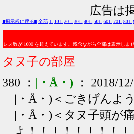
広告は
■掲示板に戻る■
全部
1-
101-
201-
301-
401-
501-
601-
701-
801-
レス数が 1000 を超えています。残念ながら全部は表示しま
タヌ子の部屋
380 ：
|・Å・)
： 2018/12/
|・Å・)＜ごきげんよ
|・Å・)＜タヌ子頭が
よ！！！！！！！！！