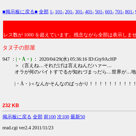
■掲示板に戻る■
全部
1-
101-
201-
301-
401-
501-
601-
701-
801-
レス数が 1000 を超えています。残念ながら全部は表示しま
タヌ子の部屋
947 ：
|・Å・)
： 2020/04/29(水) 05:36:16 ID:Gty9AcHP
＞（言えね…それだげは言えねんだハァー…
オラが何のバイトすでるが知れづまっだら…世界が…地
|・Å・)＜なんかそんなのばっかり！！！！！！！！！
232 KB
掲示板に戻る
全部
前100
次100
最新50
read.cgi ver2.4 2011/11/23