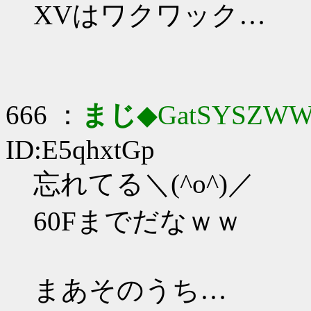
XVはワクワック…
666 ：
まじ
◆GatSYSZWW
ID:E5qhxtGp
忘れてる＼(^o^)／
60Fまでだなｗｗ
まあそのうち…