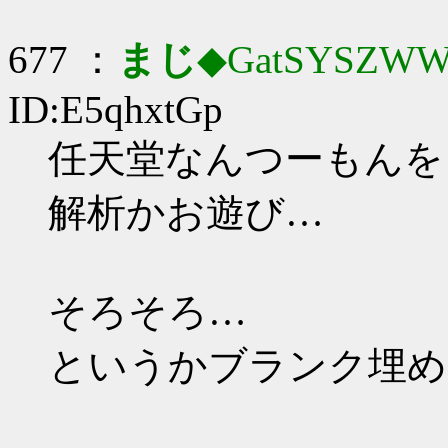
677 ：
まじ
◆GatSYSZWW
ID:E5qhxtGp
任天堂なんつーもんを
解析かお遊び…
そろそろ…
というかブランク埋め