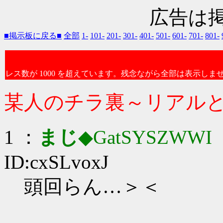
広告は
■掲示板に戻る■
全部
1-
101-
201-
301-
401-
501-
601-
701-
801-
レス数が 1000 を超えています。残念ながら全部は表示しま
某人のチラ裏～リアル
1 ：
まじ
◆GatSYSZWWI
：
ID:cxSLvoxJ
頭回らん…＞＜