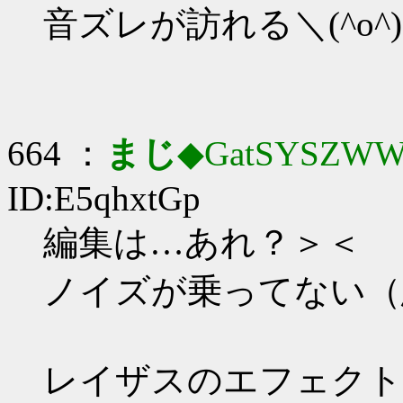
音ズレが訪れる＼(^o^
664 ：
まじ
◆GatSYSZWW
ID:E5qhxtGp
編集は…あれ？＞＜
ノイズが乗ってない（
レイザスのエフェクト