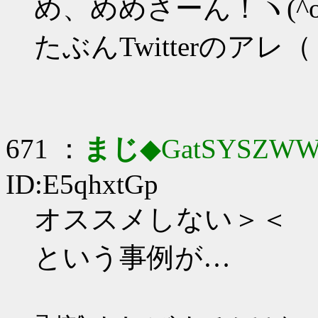
め、めめさーん！ヽ(^o
たぶんTwitterのアレ
671 ：
まじ
◆GatSYSZWW
ID:E5qhxtGp
オススメしない＞＜
という事例が…