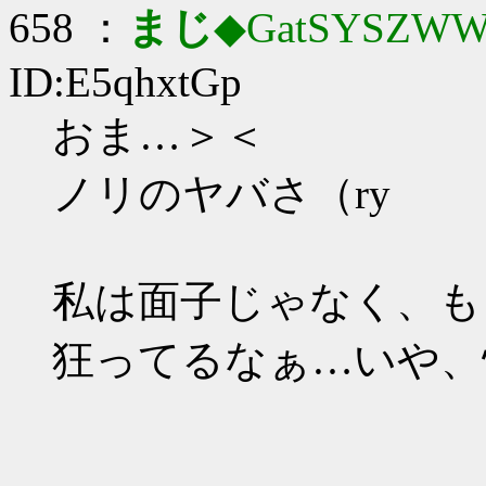
658 ：
まじ
◆GatSYSZWW
ID:E5qhxtGp
おま…＞＜
ノリのヤバさ（ry
私は面子じゃなく、も
狂ってるなぁ…いや、