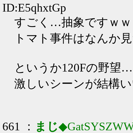
ID:E5qhxtGp
すごく…抽象ですｗｗ
トマト事件はなんか見
というか120Fの野望…
激しいシーンが結構い
661 ：
まじ
◆GatSYSZWW