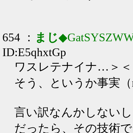
654 ：
まじ
◆GatSYSZWW
ID:E5qhxtGp
ワスレテナイナ…＞＜
そう、というか事実（r
言い訳なんかしないし
だったら、その技術で