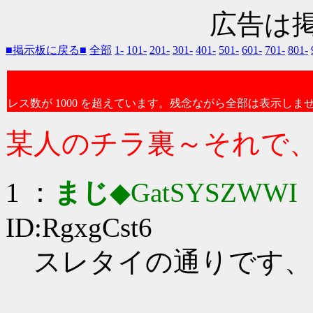
広告は
■掲示板に戻る■
全部
1-
101-
201-
301-
401-
501-
601-
701-
801-
レス数が 1000 を超えています。残念ながら全部は表示しま
某人のチラ裏～それで
1 ：
まじ
◆GatSYSZWWI
：
ID:RgxgCst6
スレタイの通りです、