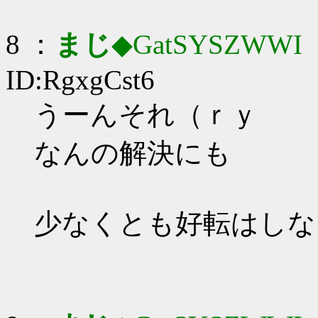
8 ：
まじ
◆GatSYSZWWI
：
ID:RgxgCst6
うーんそれ（ｒｙ
なんの解決にも
少なくとも好転はしな