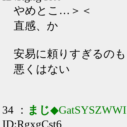
やめとこ…＞＜
直感、か
安易に頼りすぎるのも
悪くはない
34 ：
まじ
◆GatSYSZWWI
ID:RgxgCst6