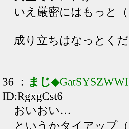
いえ厳密にはもっと（
成り立ちはなっとくだ
36 ：
まじ
◆GatSYSZWWI
ID:RgxgCst6
おいおい…
というかタイアップ（