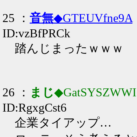
25 ：
音無
◆GTEUVfne9A
ID:vzBfPRCk
踏んじまったｗｗｗ
26 ：
まじ
◆GatSYSZWWI
ID:RgxgCst6
企業タイアップ…