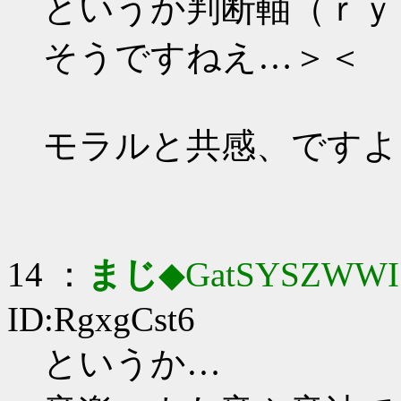
というか判断軸（ｒｙ
そうですねえ…＞＜
モラルと共感、ですよ
14 ：
まじ
◆GatSYSZWWI
ID:RgxgCst6
というか…