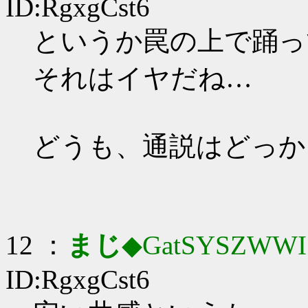
ID:RgxgCst6
というか罠の上で踊っ
それはイヤだね…
どうも、通説はどっか
12 ：
まじ
◆GatSYSZWWI
ID:RgxgCst6