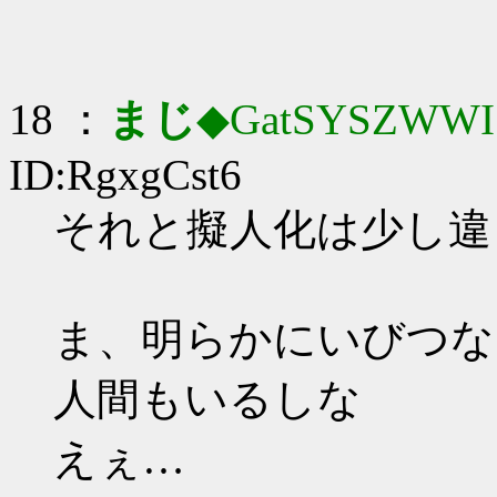
18 ：
まじ
◆GatSYSZWWI
ID:RgxgCst6
それと擬人化は少し違
ま、明らかにいびつな
人間もいるしな
えぇ…