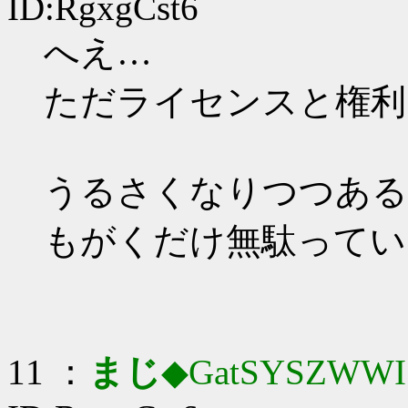
ID:RgxgCst6
へえ…
ただライセンスと権利
うるさくなりつつある
もがくだけ無駄ってい
11 ：
まじ
◆GatSYSZWWI