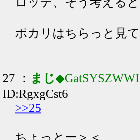
ロッテ、そう考えると
ポカリはちらっと見て
27 ：
まじ
◆GatSYSZWWI
ID:RgxgCst6
>>25
ちょっとー＞＜