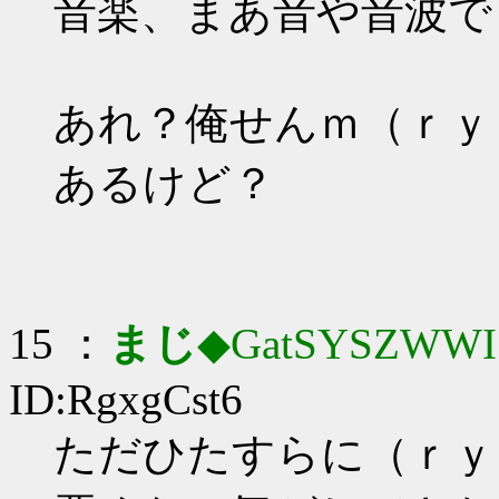
音楽、まあ音や音波で
あれ？俺せんｍ（ｒｙ
あるけど？
15 ：
まじ
◆GatSYSZWWI
ID:RgxgCst6
ただひたすらに（ｒｙ