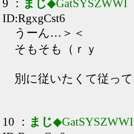
9 ：
まじ
◆GatSYSZWWI
：
ID:RgxgCst6
うーん…＞＜
そもそも（ｒｙ
別に従いたくて従って
10 ：
まじ
◆GatSYSZWWI