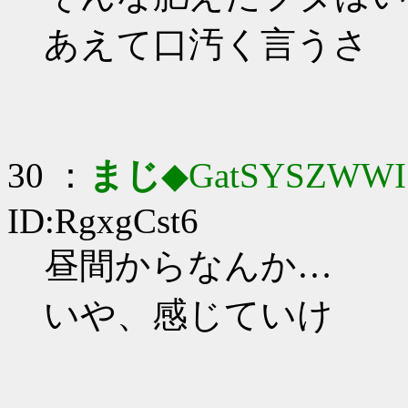
あえて口汚く言うさ
30 ：
まじ
◆GatSYSZWWI
ID:RgxgCst6
昼間からなんか…
いや、感じていけ