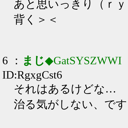
あと思いっきり（ｒｙ
背く＞＜
6 ：
まじ
◆GatSYSZWWI
：
ID:RgxgCst6
それはあるけどな…
治る気がしない、です