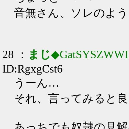
音無さん、ソレのよう
28 ：
まじ
◆GatSYSZWWI
ID:RgxgCst6
うーん…
それ、言ってみると良
あっちでも奴隷の見解