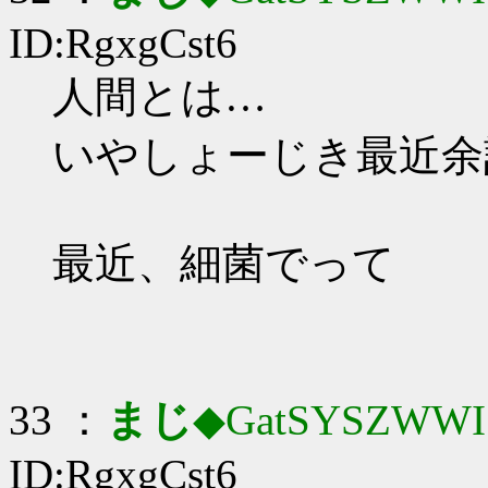
ID:RgxgCst6
人間とは…
いやしょーじき最近余
最近、細菌でって
33 ：
まじ
◆GatSYSZWWI
ID:RgxgCst6