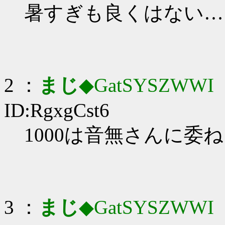
暑すぎも良くはない…
2 ：
まじ
◆GatSYSZWWI
：
ID:RgxgCst6
1000は音無さんに委
3 ：
まじ
◆GatSYSZWWI
：