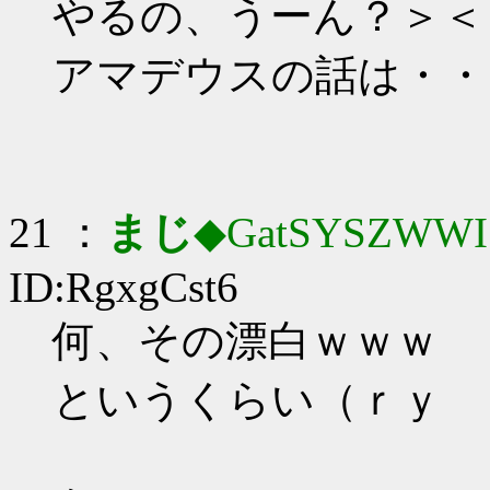
やるの、うーん？＞＜
アマデウスの話は・・
21 ：
まじ
◆GatSYSZWWI
ID:RgxgCst6
何、その漂白ｗｗｗ
というくらい（ｒｙ