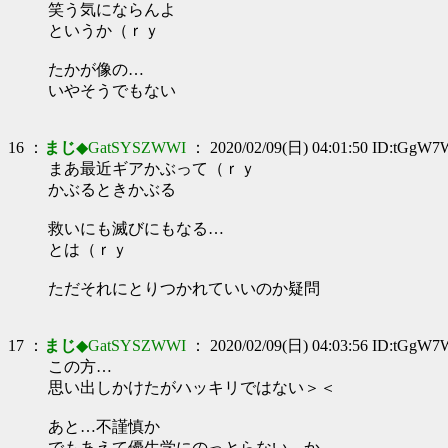
笑う気にならんよ
というか（ｒｙ
たかが像の…
いやそうでもない
16 ：
まじ
◆GatSYSZWWI
： 2020/02/09(日) 04:01:50 ID:tGgW7
まあ最近ギアかぶって（ｒｙ
かぶるときかぶる
救いにも滅びにもなる…
とは（ｒｙ
ただそれにとりつかれていいのか疑問
17 ：
まじ
◆GatSYSZWWI
： 2020/02/09(日) 04:03:56 ID:tGgW7
この方…
思い出しかけたがハッキリではない＞＜
あと…不謹慎か
でもあえて優生学にのっとらない、か