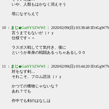
いや、人類もはかなく消えそう
塔になぞらえて
10 ：
まじ
◆GatSYSZWWI
： 2020/02/09(日) 03:38:48 ID:tGgW7
言うまでもないが（ｒｙ
仕様です＞＜
ラスボス戦してて気付き、後に
というか単身の戦闘あるっちゃあるし００
11 ：
まじ
◆GatSYSZWWI
： 2020/02/09(日) 03:44:20 ID:tGgW7
対をなす剣…
それこそ、フロム読法（ｒｙ
かつての獲物じゃないな？
あれ？でも
作中でも剣のはなしは