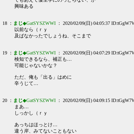
興味ある
18 ：
まじ
◆GatSYSZWWI
： 2020/02/09(日) 04:05:37 ID:tGgW7
以前なら（ｒｙ
及ばなかったでしょうね、そこまで
19 ：
まじ
◆GatSYSZWWI
： 2020/02/09(日) 04:07:29 ID:tGgW7
検知できるなら、補正も…
可能じゃないかな？
ただ、俺も「出る」はめに
辛うじて…
20 ：
まじ
◆GatSYSZWWI
： 2020/02/09(日) 04:09:15 ID:tGgW7
まあ…
しっかし（ｒｙ
あっちはほっとけ…
違う岸、みてないこともない