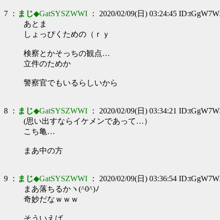
7 ：
まじ
◆GatSYSZWWI
： 2020/02/09(日) 03:24:45 ID:tGgW7W
あとま
しょっぴくための（ｒｙ
検察とかそっちの観点…
立件のためか
警察官でもいるらしいから
8 ：
まじ
◆GatSYSZWWI
： 2020/02/09(日) 03:34:21 ID:tGgW7W
(思い出すならイケメンであって…）
こち亀…
まあ中の方
9 ：
まじ
◆GatSYSZWWI
： 2020/02/09(日) 03:36:54 ID:tGgW7W
まあ落ちるかヽ(^0^)ﾉ
奇妙だなｗｗｗ
そういえば…