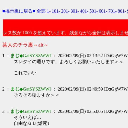
■掲示板に戻る■
全部
1-
101-
201-
301-
401-
501-
601-
701-
801-
レス数が 1000 を超えています。残念ながら全部は表示しま
某人のチラ裏～alt～
1 ：
まじ
◆GatSYSZWWI
： 2020/02/09(日) 02:13:52 ID:tGgW7W
スレタイの通りです、よろしくお願いいたします＞＜
これでいい
2 ：
まじ
◆GatSYSZWWI
： 2020/02/09(日) 02:49:59 ID:tGgW7W
そろそろ寝ますか＞＜
3 ：
まじ
◆GatSYSZWWI
： 2020/02/09(日) 02:53:05 ID:tGgW7W
そういえば…
自由なＧＵ(爆死）