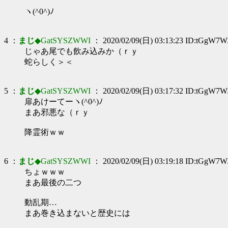
ヽ(^0^)ﾉ
4 ：
まじ
◆GatSYSZWWI
： 2020/02/09(日) 03:13:23 ID:tGgW7W
じゃあ尾でも飲み込みか（ｒｙ
蛇らしく＞＜
5 ：
まじ
◆GatSYSZWWI
： 2020/02/09(日) 03:17:32 ID:tGgW7W
扉あけーてーヽ(^0^)ﾉ
まあ邪悪な（ｒｙ
降霊術ｗｗ
6 ：
まじ
◆GatSYSZWWI
： 2020/02/09(日) 03:19:18 ID:tGgW7W
ちょｗｗｗ
まあ最後の二つ
動乱期…
まあ巻き込まないと歴史には