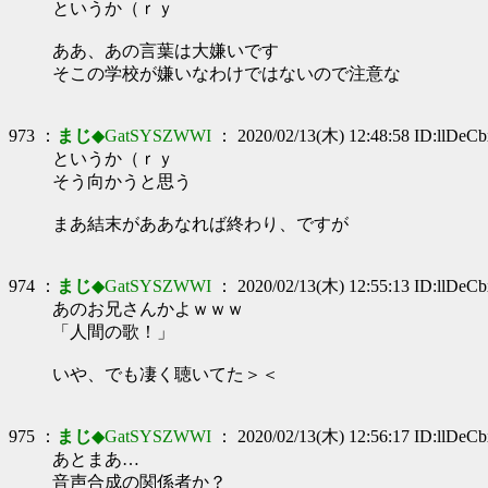
というか（ｒｙ
ああ、あの言葉は大嫌いです
そこの学校が嫌いなわけではないので注意な
973 ：
まじ
◆GatSYSZWWI
： 2020/02/13(木) 12:48:58 ID:llDeC
というか（ｒｙ
そう向かうと思う
まあ結末がああなれば終わり、ですが
974 ：
まじ
◆GatSYSZWWI
： 2020/02/13(木) 12:55:13 ID:llDeC
あのお兄さんかよｗｗｗ
「人間の歌！」
いや、でも凄く聴いてた＞＜
975 ：
まじ
◆GatSYSZWWI
： 2020/02/13(木) 12:56:17 ID:llDeC
あとまあ…
音声合成の関係者か？