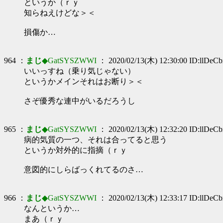
というか（ｒｙ
知らねえけどな＞＜
損傷か…
964 ：
まじ
◆GatSYSZWWI
： 2020/02/13(木) 12:30:00 ID:llDeC
いいっすね（乗り気じゃない）
というかメインそれはお断り＞＜
さぞ優秀な連中がいるだろうし
965 ：
まじ
◆GatSYSZWWI
： 2020/02/13(木) 12:32:20 ID:llDeC
病的気質の一つ、それは合ってると思う
というか対外的に指摘（ｒｙ
意図的にしらばっくれてるのさ…
966 ：
まじ
◆GatSYSZWWI
： 2020/02/13(木) 12:33:17 ID:llDeC
なんというか…
まあ（ｒｙ