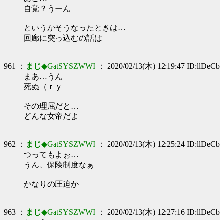
自覚？うーん
というかそうなったときは…
回廊に突っ込むの話は
961 ：
まじ
◆GatSYSZWWI
： 2020/02/13(木) 12:19:47 ID:llDeC
まあ…うん
死ぬ（ｒｙ
その理屈だと…
どんな女帝だよ
962 ：
まじ
◆GatSYSZWWI
： 2020/02/13(木) 12:25:24 ID:llDeC
つってもよぉ…
うん、保険制度なぁ
かなりの圧迫か
963 ：
まじ
◆GatSYSZWWI
： 2020/02/13(木) 12:27:16 ID:llDeC