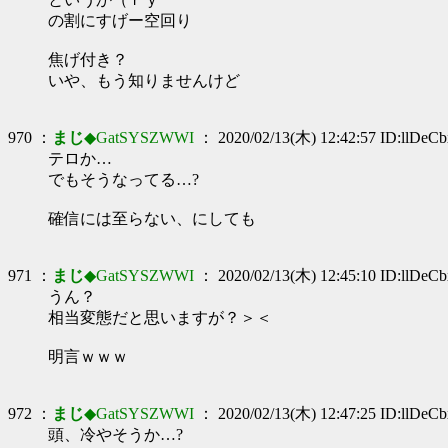
の割にすげー空回り
焦げ付き？
いや、もう知りませんけど
970 ：
まじ
◆GatSYSZWWI
： 2020/02/13(木) 12:42:57 ID:llDeC
テロか…
でもそうなってる…?
確信には至らない、にしても
971 ：
まじ
◆GatSYSZWWI
： 2020/02/13(木) 12:45:10 ID:llDeC
うん？
相当変態だと思いますが？＞＜
明言ｗｗｗ
972 ：
まじ
◆GatSYSZWWI
： 2020/02/13(木) 12:47:25 ID:llDeC
頭、冷やそうか…?