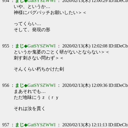
954 ：
まじ
◆GatSYSZWWI
： 2020/02/13(木) 12:00:29 ID:llDeC
いや、というか…
神様にバグパッチお願いしたい＞＜
ってくらい…
そして、発現の形
955 ：
まじ
◆GatSYSZWWI
： 2020/02/13(木) 12:02:08 ID:llDeC
というか鬼婆のごとく研がないとならない＞＜
刺す刺さない問わず＞＜
そんくらい朽ちかけた剣
956 ：
まじ
◆GatSYSZWWI
： 2020/02/13(木) 12:09:36 ID:llDeC
まあそれでも…
ただ地味にうｚ（ｒｙ
それは汝を貫く
957 ：
まじ
◆GatSYSZWWI
： 2020/02/13(木) 12:11:13 ID:llDeC