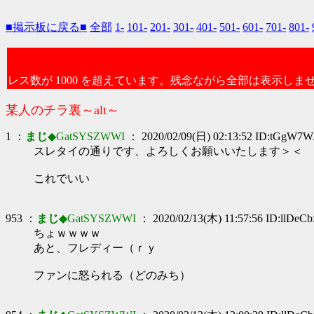
■掲示板に戻る■
全部
1-
101-
201-
301-
401-
501-
601-
701-
801-
レス数が 1000 を超えています。残念ながら全部は表示しま
某人のチラ裏～alt～
1 ：
まじ
◆GatSYSZWWI
： 2020/02/09(日) 02:13:52 ID:tGgW7W
スレタイの通りです、よろしくお願いいたします＞＜
これでいい
953 ：
まじ
◆GatSYSZWWI
： 2020/02/13(木) 11:57:56 ID:llDeC
ちょｗｗｗｗ
あと、フレディー（ｒｙ
ファンに怒られる（どのみち）