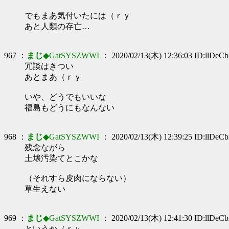
でもまあ気付いたには（ｒｙ
あと人類の存亡…
967 ：
まじ
◆GatSYSZWWI
： 2020/02/13(木) 12:36:03 ID:llDeC
冗談はきつい
あとまあ（ｒｙ
いや、どうでもいいな
福島もどうにもなんない
968 ：
まじ
◆GatSYSZWWI
： 2020/02/13(木) 12:39:25 ID:llDeC
残念ながら
土壌汚染てとこかな
（それすら皮肉にならない）
草生えない
969 ：
まじ
◆GatSYSZWWI
： 2020/02/13(木) 12:41:30 ID:llDeC
というか（ｒｙ