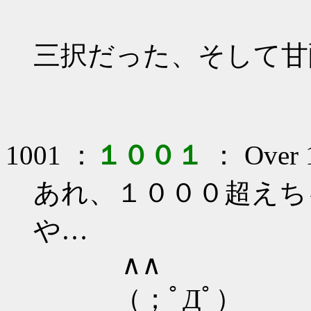
三択だった、そして甘
1001 ：
１００１
： Over 1
あれ、１０００超えち
や…
∧∧ ∧
（；ﾟДﾟ）