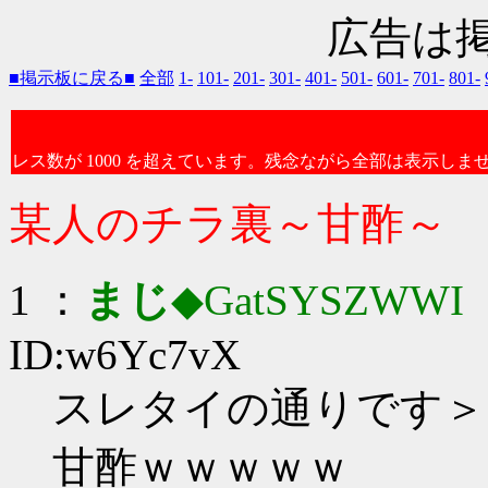
広告は
■掲示板に戻る■
全部
1-
101-
201-
301-
401-
501-
601-
701-
801-
レス数が 1000 を超えています。残念ながら全部は表示しま
某人のチラ裏～甘酢～
1 ：
まじ
◆GatSYSZWWI
：
ID:w6Yc7vX
スレタイの通りです＞
甘酢ｗｗｗｗｗ