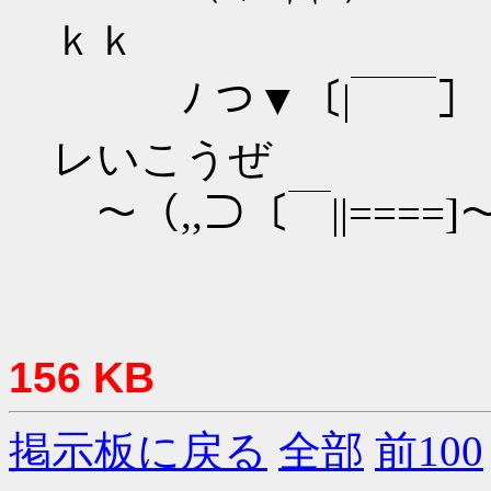
ｋｋ
ﾉ つ▼〔|￣
レいこうぜ
～（,,⊃〔￣||====]～
156 KB
掲示板に戻る
全部
前100