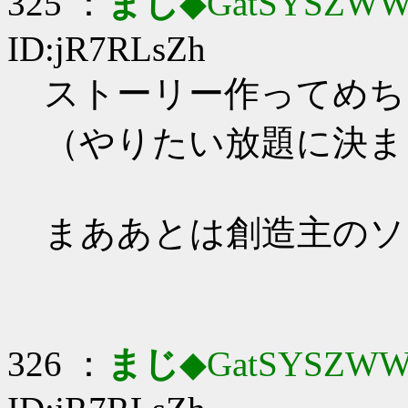
325 ：
まじ
◆GatSYSZWW
ID:jR7RLsZh
ストーリー作ってめち
（やりたい放題に決ま
まああとは創造主のソ
326 ：
まじ
◆GatSYSZWW