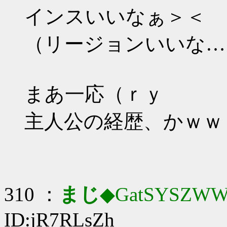
インスいいなぁ＞＜
（リージョンいいな…
まあ一応（ｒｙ
主人公の経歴、かｗｗ
310 ：
まじ
◆GatSYSZWW
ID:jR7RLsZh