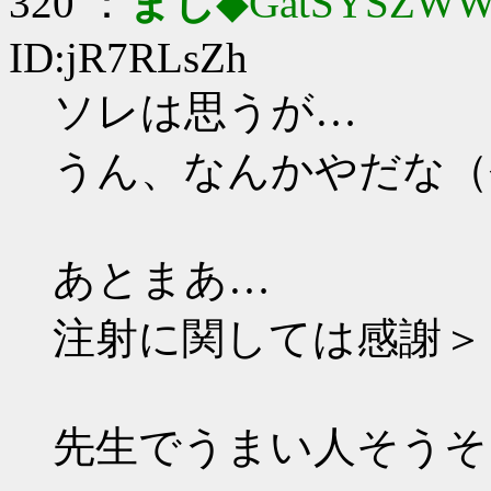
320 ：
まじ
◆GatSYSZWW
ID:jR7RLsZh
ソレは思うが…
うん、なんかやだな（
あとまあ…
注射に関しては感謝＞
先生でうまい人そうそ