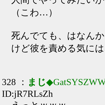
（こわ…）
死んでても、はなんか
けど彼を責める気には
328 ：
まじ
◆GatSYSZWW
ID:jR7RLsZh