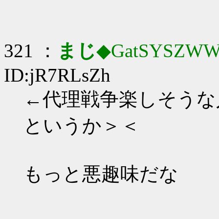
321 ：
まじ
◆GatSYSZWW
ID:jR7RLsZh
←代理戦争楽しそうな
というか＞＜
もっと悪趣味だな