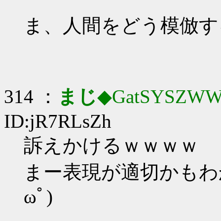
ま、人間をどう模倣す
314 ：
まじ
◆GatSYSZWW
ID:jR7RLsZh
訴えかけるｗｗｗｗ
まー表現が適切かもわ
ωﾟ)