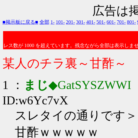
広告は
■掲示板に戻る■
全部
1-
101-
201-
301-
401-
501-
601-
701-
801-
レス数が 1000 を超えています。残念ながら全部は表示しま
某人のチラ裏～甘酢～
1 ：
まじ
◆GatSYSZWWI
：
ID:w6Yc7vX
スレタイの通りです＞
甘酢ｗｗｗｗｗ