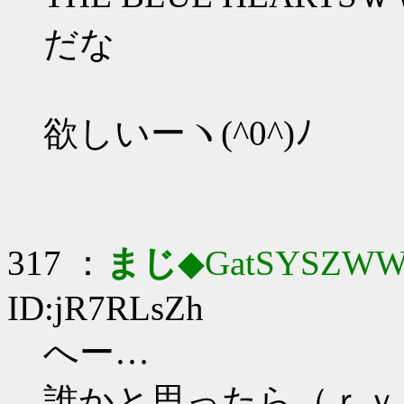
だな
欲しいーヽ(^0^)ﾉ
317 ：
まじ
◆GatSYSZWW
ID:jR7RLsZh
へー…
誰かと思ったら（ｒｙ