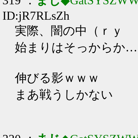
319 ：
まじ
◆GatSYSZWW
ID:jR7RLsZh
実際、闇の中（ｒｙ
始まりはそっからか…
伸びる影ｗｗｗ
まあ戦うしかない