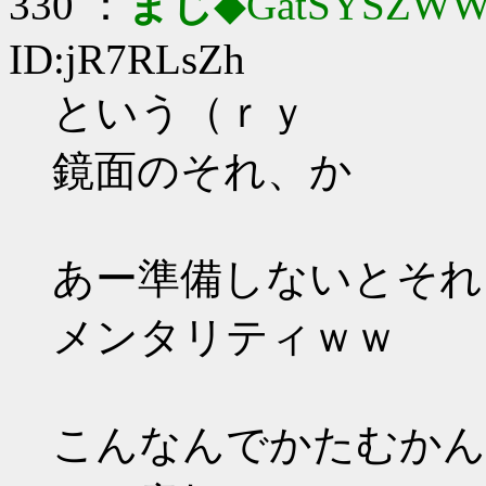
330 ：
まじ
◆GatSYSZWW
ID:jR7RLsZh
という（ｒｙ
鏡面のそれ、か
あー準備しないとそれ
メンタリティｗｗ
こんなんでかたむかん