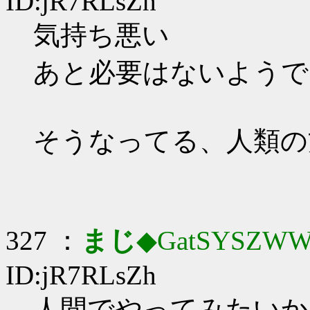
ID:jR7RLsZh
気持ち悪い
あと必要はないようで
そうなってる、人類の
327 ：
まじ
◆GatSYSZWW
ID:jR7RLsZh
人間でやってみたいか