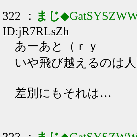
322 ：
まじ
◆GatSYSZWW
ID:jR7RLsZh
あーあと（ｒｙ
いや飛び越えるのは人
差別にもそれは…
323 ：
まじ
◆GatSYSZWW