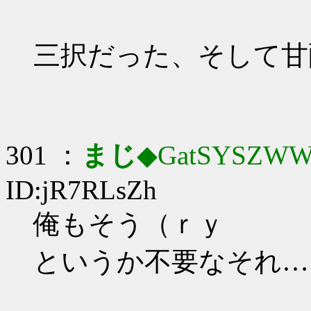
三択だった、そして甘
301 ：
まじ
◆GatSYSZWW
ID:jR7RLsZh
俺もそう（ｒｙ
というか不要なそれ…