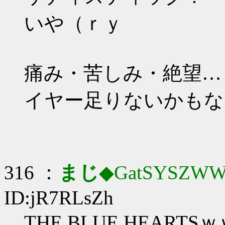
いや（ｒｙ
痛み・苦しみ・絶望…
イヤー足りないかもな
316 ：
まじ
◆GatSYSZWW
ID:jR7RLsZh
THE BLUE HEART