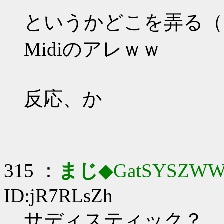
というかどこを弄る（
Midiのアレｗｗ
反応、か
315 ：
まじ
◆GatSYSZWW
ID:jR7RLsZh
サディスティック？