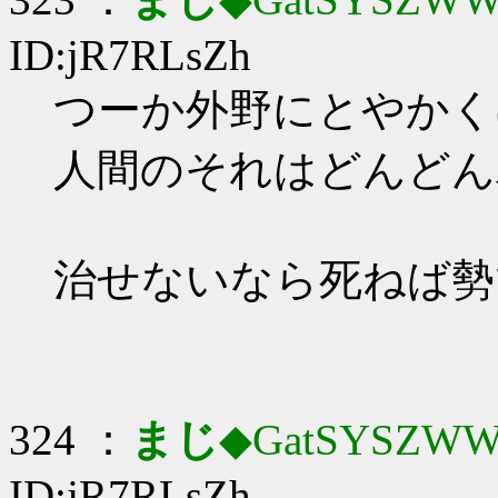
ID:jR7RLsZh
つーか外野にとやかく
人間のそれはどんどん
治せないなら死ねば勢
324 ：
まじ
◆GatSYSZWW
ID:jR7RLsZh