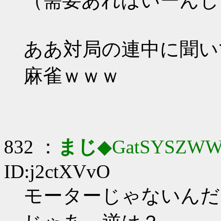
（需要あればいーんじ
ああ対局の連中に聞い
麻雀ｗｗｗ
832 ：
まじ
◆GatSYSZWW
ID:j2ctXVvO
モーターじゃないんだ