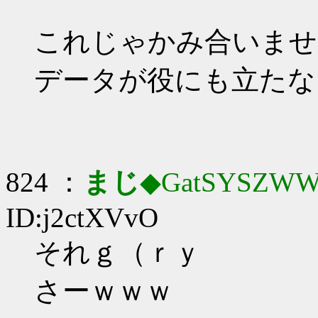
これじゃかみ合いませ
データが役にも立たな
824 ：
まじ
◆GatSYSZWW
ID:j2ctXVvO
それｇ（ｒｙ
さーｗｗｗ