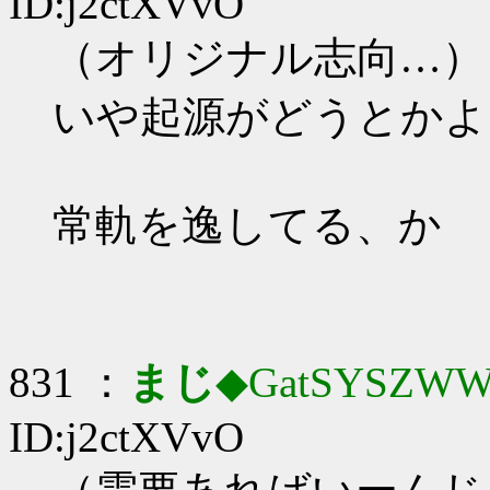
ID:j2ctXVvO
（オリジナル志向…）
いや起源がどうとかよ
常軌を逸してる、か
831 ：
まじ
◆GatSYSZWW
ID:j2ctXVvO