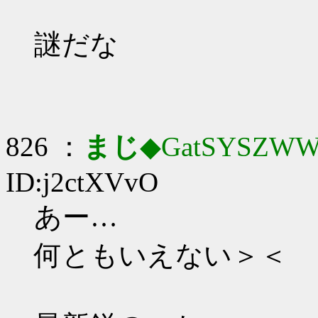
謎だな
826 ：
まじ
◆GatSYSZWW
ID:j2ctXVvO
あー…
何ともいえない＞＜