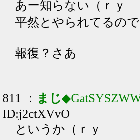
あー知らない（ｒｙ
平然とやられてるので
報復？さあ
811 ：
まじ
◆GatSYSZWW
ID:j2ctXVvO
というか（ｒｙ