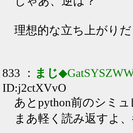
じゃあ、逆は？
理想的な立ち上がりだ
833 ：
まじ
◆GatSYSZWW
ID:j2ctXVvO
あとpython前のシミ
まあ軽く読み返すよ、