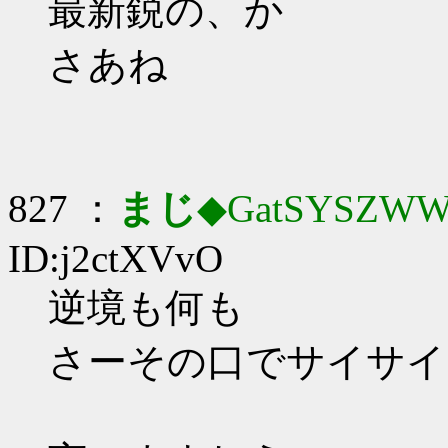
最新鋭の、か
さあね
827 ：
まじ
◆GatSYSZWW
ID:j2ctXVvO
逆境も何も
さーその口でサイサイ