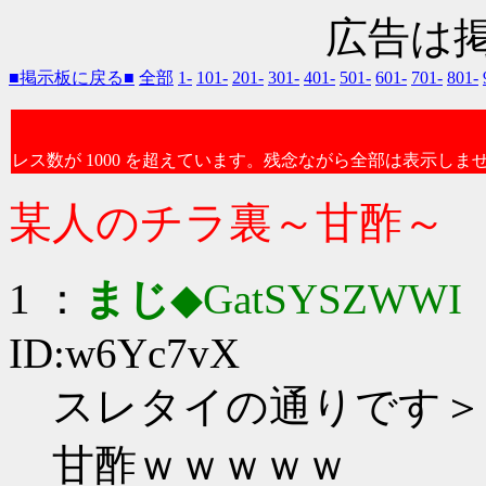
広告は
■掲示板に戻る■
全部
1-
101-
201-
301-
401-
501-
601-
701-
801-
レス数が 1000 を超えています。残念ながら全部は表示しま
某人のチラ裏～甘酢～
1 ：
まじ
◆GatSYSZWWI
：
ID:w6Yc7vX
スレタイの通りです＞
甘酢ｗｗｗｗｗ