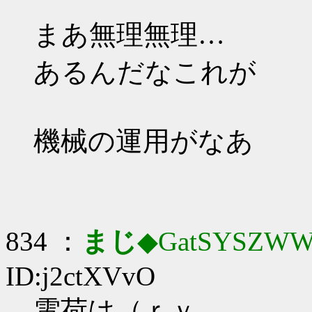
まあ無理無理…
あるんだなこれが
機械の運用がなあ
834 ：
まじ
◆GatSYSZWW
ID:j2ctXVvO
電荷は（ｒｙ