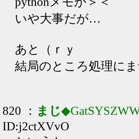
pythonメモか＞＜
いや大事だが…
あと（ｒｙ
結局のところ処理にま
820 ：
まじ
◆GatSYSZWW
ID:j2ctXVvO