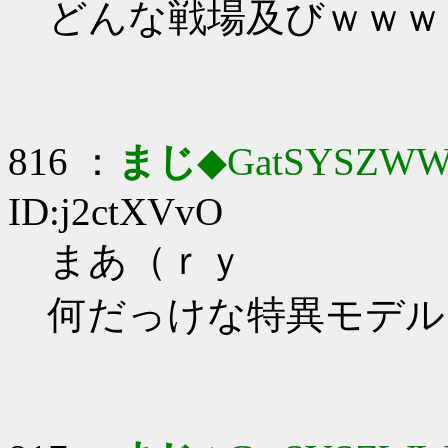
どんな戦場及びｗｗｗ
816 ：
まじ
◆GatSYSZWW
ID:j2ctXVvO
まあ（ｒｙ
何だっけな特異モデル