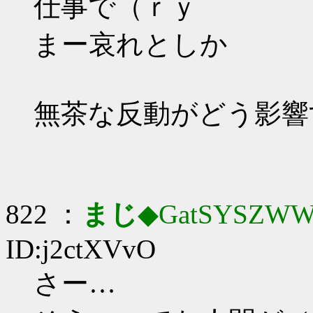
仕事で（ｒｙ
まー哀れとしか
無茶な反動がどう影響
822 ：
まじ
◆GatSYSZWW
ID:j2ctXVvO
さー…