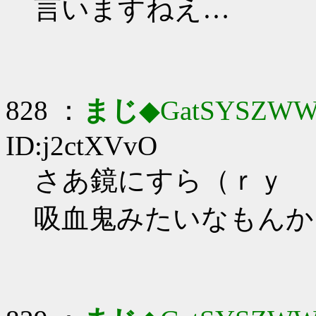
言いますねえ…
828 ：
まじ
◆GatSYSZWW
ID:j2ctXVvO
さあ鏡にすら（ｒｙ
吸血鬼みたいなもんか