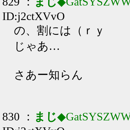
829 ：
まじ
◆GatSYSZWW
ID:j2ctXVvO
の、割には（ｒｙ
じゃあ…
さあー知らん
830 ：
まじ
◆GatSYSZWW