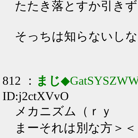
たたき落とすか引きず
そっちは知らないしな
812 ：
まじ
◆GatSYSZWW
ID:j2ctXVvO
メカニズム（ｒｙ
まーそれは別な方＞＜