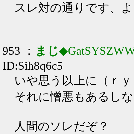
スレ対の通りです、よ
953 ：
まじ
◆GatSYSZWW
ID:Sih8q6c5
いや思う以上に（ｒｙ
それに憎悪もあるしな
人間のソレだぞ？