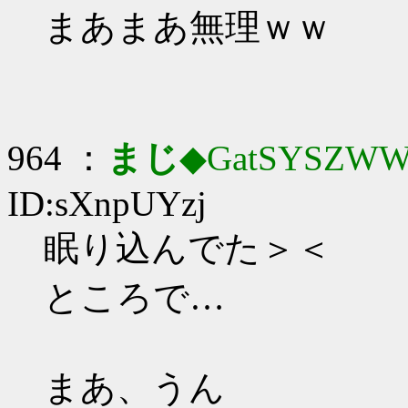
まあまあ無理ｗｗ
964 ：
まじ
◆GatSYSZWW
ID:sXnpUYzj
眠り込んでた＞＜
ところで…
まあ、うん