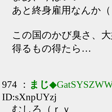
あと終身雇用なんか（
この国のかび臭さ、大
得るもの得たら…
974 ：
まじ
◆GatSYSZWW
ID:sXnpUYzj
むしろ（ｒｙ