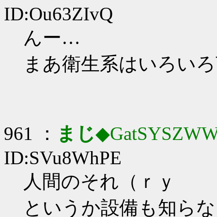
ID:Ou63ZIvQ
んー…
まあ衛生系はいろいろ
961 ：
まじ
◆GatSYSZWW
ID:SVu8WhPE
人間のそれ（ｒｙ
というか設備も知らな