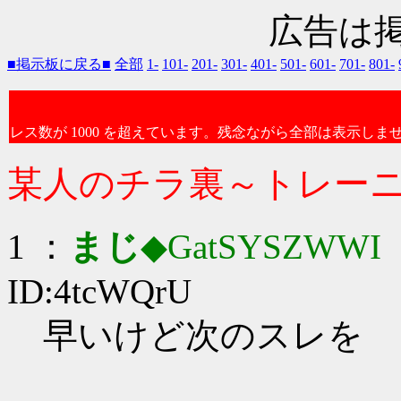
広告は
■掲示板に戻る■
全部
1-
101-
201-
301-
401-
501-
601-
701-
801-
レス数が 1000 を超えています。残念ながら全部は表示しま
某人のチラ裏～トレー
1 ：
まじ
◆GatSYSZWWI
：
ID:4tcWQrU
早いけど次のスレを