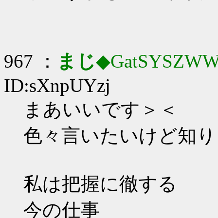
967 ：
まじ
◆GatSYSZWW
ID:sXnpUYzj
まあいいです＞＜
色々言いたいけど知り
私は把握に徹する
今の仕事