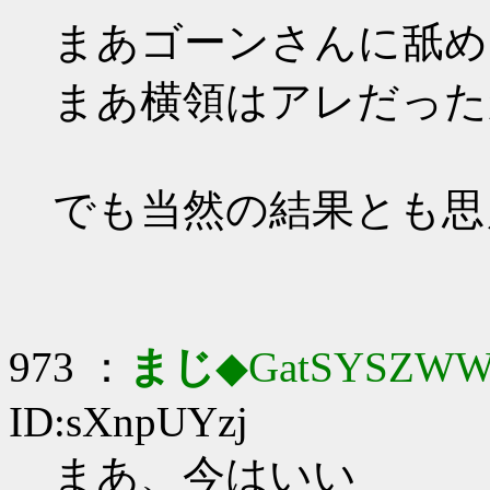
まあゴーンさんに舐め
まあ横領はアレだった
でも当然の結果とも思
973 ：
まじ
◆GatSYSZWW
ID:sXnpUYzj
まあ、今はいい