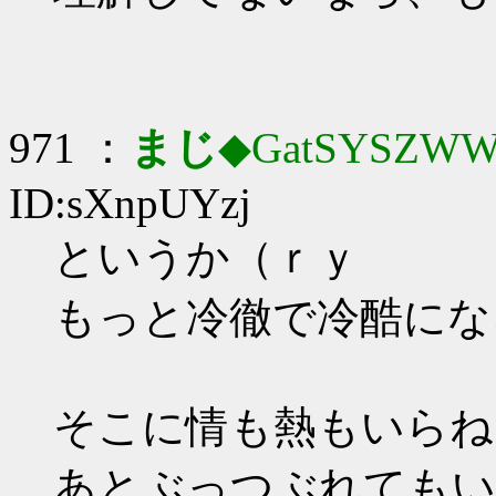
971 ：
まじ
◆GatSYSZWW
ID:sXnpUYzj
というか（ｒｙ
もっと冷徹で冷酷にな
そこに情も熱もいらね
あとぶっつぶれてもい