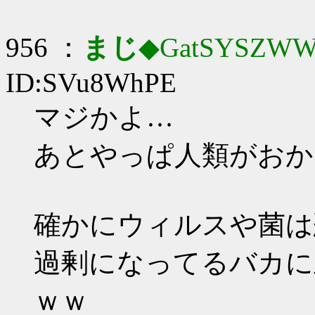
956 ：
まじ
◆GatSYSZWW
ID:SVu8WhPE
マジかよ…
あとやっぱ人類がおか
確かにウィルスや菌は
過剰になってるバカに
ｗｗ