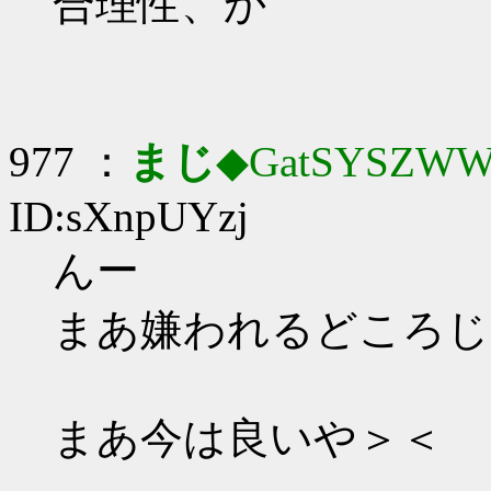
合理性、か
977 ：
まじ
◆GatSYSZWW
ID:sXnpUYzj
んー
まあ嫌われるどころじ
まあ今は良いや＞＜