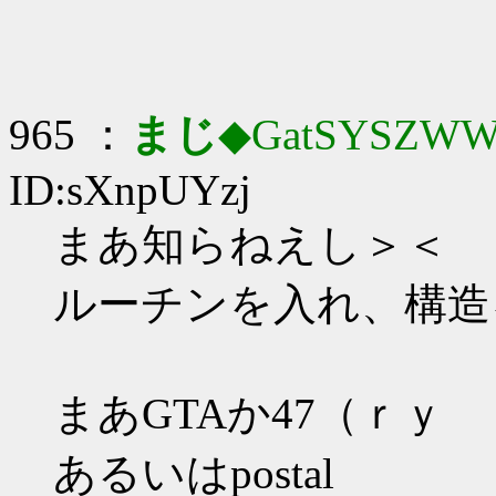
965 ：
まじ
◆GatSYSZWW
ID:sXnpUYzj
まあ知らねえし＞＜
ルーチンを入れ、構造
まあGTAか47（ｒｙ
あるいはpostal