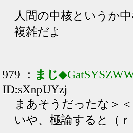
人間の中核というか中
複雑だよ
979 ：
まじ
◆GatSYSZWW
ID:sXnpUYzj
まあそうだったな＞＜
いや、極論すると（ｒ