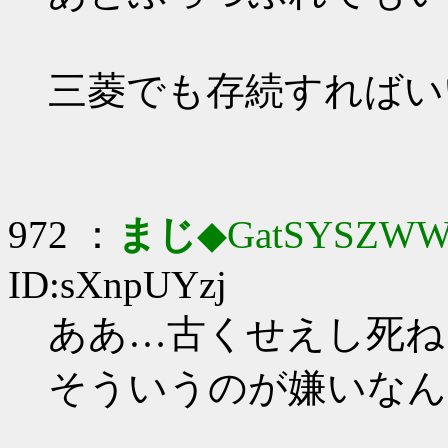
三菱でも存続すればい
972 ：
まじ
◆GatSYSZWW
ID:sXnpUYzj
ああ…古くせえし死ね
そういうのが嫌いなん