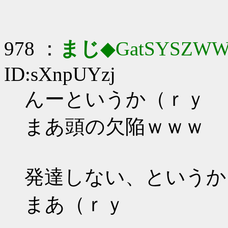
978 ：
まじ
◆GatSYSZWW
ID:sXnpUYzj
んーというか（ｒｙ
まあ頭の欠陥ｗｗｗ
発達しない、というか
まあ（ｒｙ