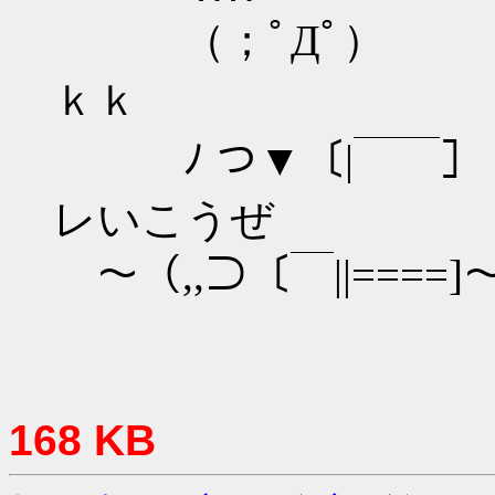
（；ﾟДﾟ）
ｋｋ
ﾉ つ▼〔|￣
レいこうぜ
～（,,⊃〔￣||====]～
168 KB