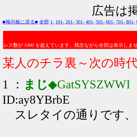
広告は
■掲示板に戻る■
全部
1-
101-
201-
301-
401-
501-
601-
701-
801-
レス数が 1000 を超えています。残念ながら全部は表示しま
某人のチラ裏～次の時
1 ：
まじ
◆GatSYSZWWI
：
ID:ay8YBrbE
スレタイの通りです、