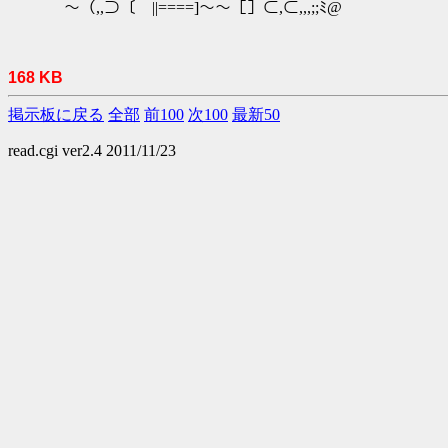
～（,,⊃〔￣||====]～～［］⊂,⊂,,,;;ﾐ@
168 KB
掲示板に戻る
全部
前100
次100
最新50
read.cgi ver2.4 2011/11/23