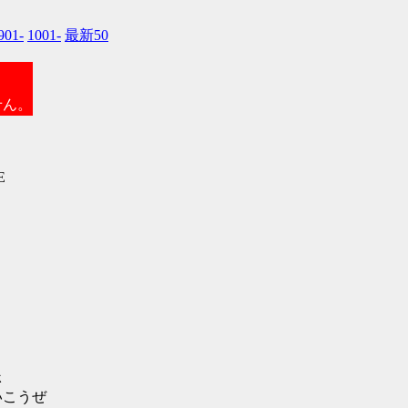
901-
1001-
最新50
せん。
E
ｋ
こうぜ