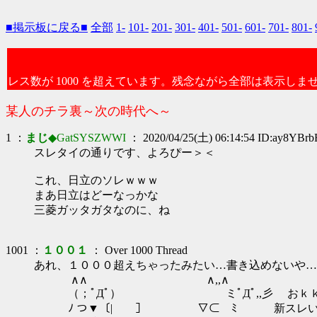
■掲示板に戻る■
全部
1-
101-
201-
301-
401-
501-
601-
701-
801-
レス数が 1000 を超えています。残念ながら全部は表示しま
某人のチラ裏～次の時代へ～
1 ：
まじ
◆GatSYSZWWI
： 2020/04/25(土) 06:14:54 ID:ay8YBrb
スレタイの通りです、よろぴー＞＜
これ、日立のソレｗｗｗ
まあ日立はどーなっかな
三菱ガッタガタなのに、ね
1001 ：
１００１
： Over 1000 Thread
あれ、１０００超えちゃったみたい…書き込めないや…
∧∧ ∧,,∧
（；ﾟДﾟ） ミﾟДﾟ,,彡 おｋ
ﾉ つ▼〔|￣￣］ ▽⊂ ﾐ 新スレい