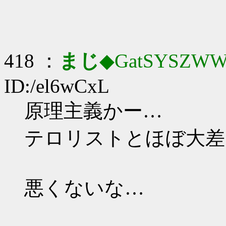
418 ：
まじ
◆GatSYSZWW
ID:/el6wCxL
原理主義かー…
テロリストとほぼ大差
悪くないな…