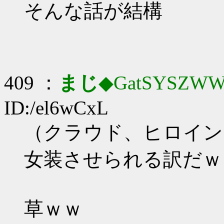
そんな話が結構
409 ：
まじ
◆GatSYSZWW
ID:/el6wCxL
（クラウド、ヒロイン
女装させられる訳だｗ
草ｗｗ