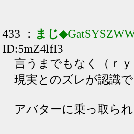
433 ：
まじ
◆GatSYSZWW
ID:5mZ4lfI3
言うまでもなく（ｒｙ
現実とのズレが認識で
アバターに乗っ取られ