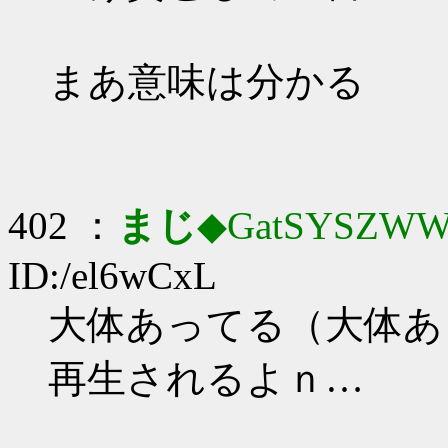
まあ意味は分かる
402 ：
まじ
◆GatSYSZWW
ID:/el6wCxL
大体あってる（大体あ
再生されるよｎ…