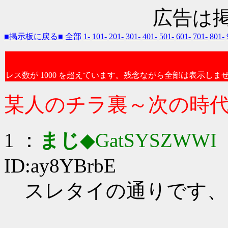
広告は
■掲示板に戻る■
全部
1-
101-
201-
301-
401-
501-
601-
701-
801-
レス数が 1000 を超えています。残念ながら全部は表示しま
某人のチラ裏～次の時
1 ：
まじ
◆GatSYSZWWI
：
ID:ay8YBrbE
スレタイの通りです、