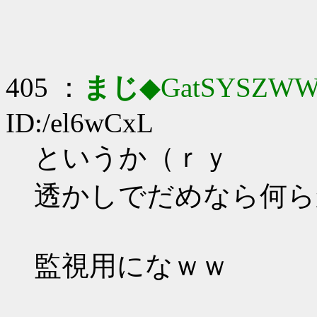
405 ：
まじ
◆GatSYSZWW
ID:/el6wCxL
というか（ｒｙ
透かしでだめなら何ら
監視用になｗｗ