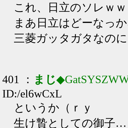
これ、日立のソレｗｗ
まあ日立はどーなっか
三菱ガッタガタなのに
401 ：
まじ
◆GatSYSZWW
ID:/el6wCxL
というか（ｒｙ
生け贄としての御子…