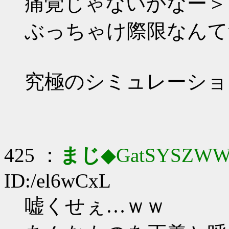
痛覚じゃないかなー＞
ぶっちゃけ際限なんて
究極のシミュレーショ
425 ：
まじ
◆GatSYSZWW
ID:/el6wCxL
嘘くせぇ…ｗｗ