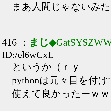
まあ人間じゃないみた
416 ：
まじ
◆GatSYSZWW
ID:/el6wCxL
というか（ｒｙ
pythonは元々目を
使えて良かったーｗｗ