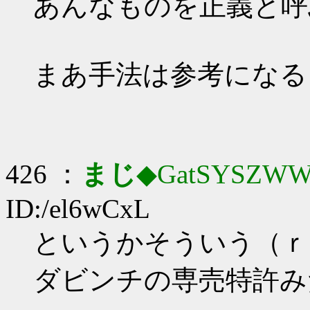
あんなものを正義と呼
まあ手法は参考になる
426 ：
まじ
◆GatSYSZWW
ID:/el6wCxL
というかそういう（ｒ
ダビンチの専売特許み