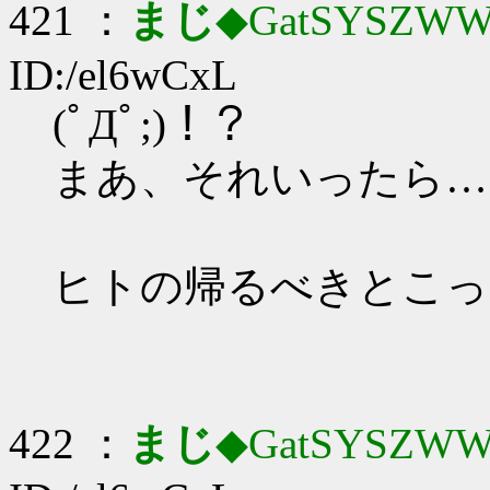
421 ：
まじ
◆GatSYSZWW
ID:/el6wCxL
(ﾟДﾟ;)！？
まあ、それいったら…
ヒトの帰るべきとこっ
422 ：
まじ
◆GatSYSZWW