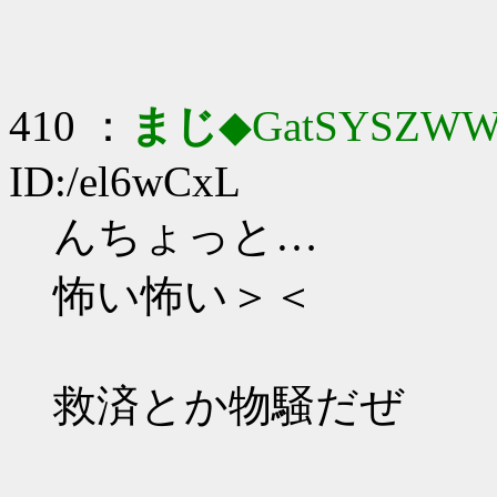
410 ：
まじ
◆GatSYSZWW
ID:/el6wCxL
んちょっと…
怖い怖い＞＜
救済とか物騒だぜ