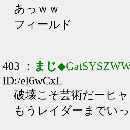
あっｗｗ
フィールド
403 ：
まじ
◆GatSYSZWW
ID:/el6wCxL
破壊こそ芸術だーヒャッハ
もうレイダーまでいっ