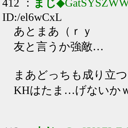
412 ：
まじ
◆GatSYSZWW
ID:/el6wCxL
あとまあ（ｒｙ
友と言うか強敵…
まあどっちも成り立つ
KHはたま…げないか