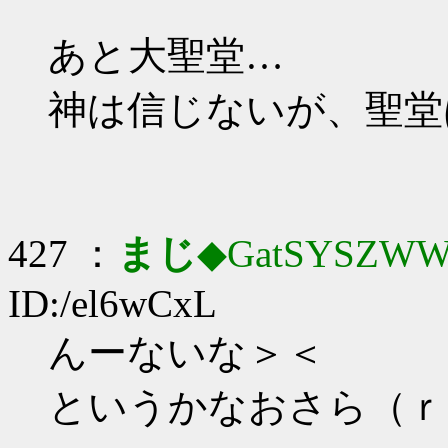
あと大聖堂…
神は信じないが、聖堂
427 ：
まじ
◆GatSYSZWW
ID:/el6wCxL
んーないな＞＜
というかなおさら（ｒ