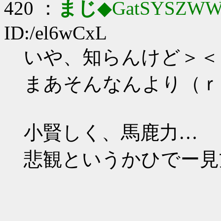
420 ：
まじ
◆GatSYSZWW
ID:/el6wCxL
いや、知らんけど＞＜
まあそんなんより（ｒ
小賢しく、馬鹿力…
悲観というかひでー見