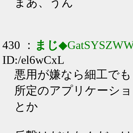
まあ、うん
430 ：
まじ
◆GatSYSZWW
ID:/el6wCxL
悪用が嫌なら細工でも
所定のアプリケーショ
とか