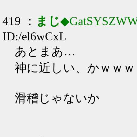
419 ：
まじ
◆GatSYSZWW
ID:/el6wCxL
あとまあ…
神に近しい、かｗｗｗ
滑稽じゃないか