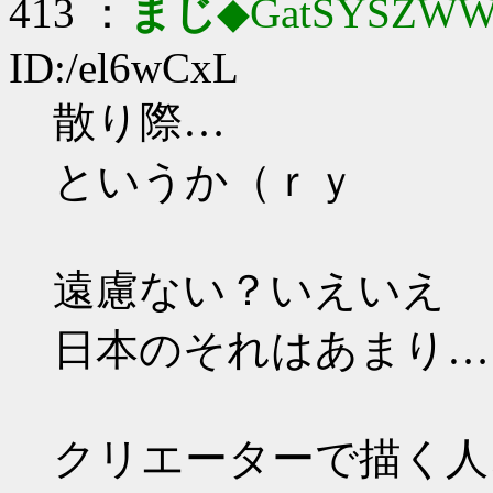
413 ：
まじ
◆GatSYSZWW
ID:/el6wCxL
散り際…
というか（ｒｙ
遠慮ない？いえいえ
日本のそれはあまり…
クリエーターで描く人