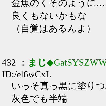
金魚のくそのように…
良くもないかもな
（自覚はあるんよ）
432 ：
まじ
◆GatSYSZWW
ID:/el6wCxL
いっそ真っ黒に塗りつ
灰色でも半端