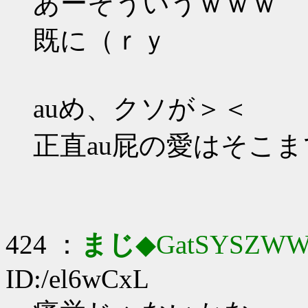
あーそういうｗｗｗ
既に（ｒｙ
auめ、クソが＞＜
正直au屁の愛はそこま
424 ：
まじ
◆GatSYSZWW
ID:/el6wCxL