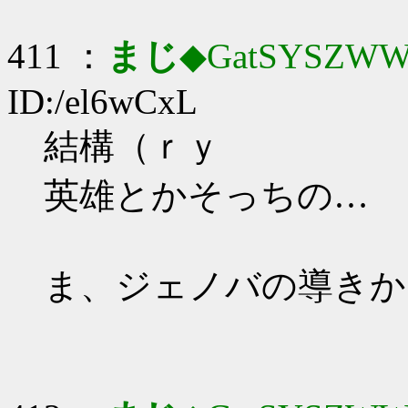
411 ：
まじ
◆GatSYSZWW
ID:/el6wCxL
結構（ｒｙ
英雄とかそっちの…
ま、ジェノバの導きか