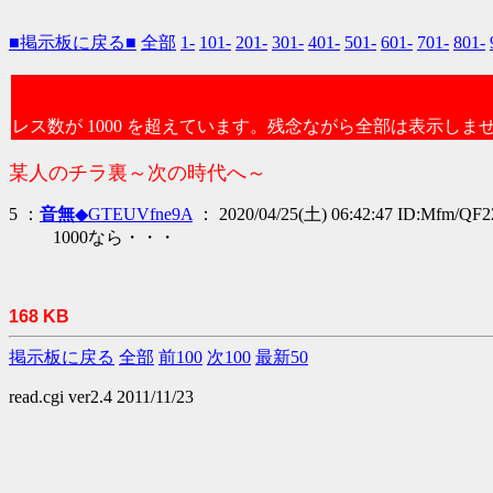
■掲示板に戻る■
全部
1-
101-
201-
301-
401-
501-
601-
701-
801-
レス数が 1000 を超えています。残念ながら全部は表示しま
某人のチラ裏～次の時代へ～
5 ：
音無
◆GTEUVfne9A
： 2020/04/25(土) 06:42:47 ID:Mfm/QF
1000なら・・・
168 KB
掲示板に戻る
全部
前100
次100
最新50
read.cgi ver2.4 2011/11/23