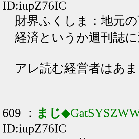
ID:iupZ76IC
財界ふくしま：地元の
経済というか週刊誌に
アレ読む経営者はあま
609 ：
まじ
◆GatSYSZWW
ID:iupZ76IC