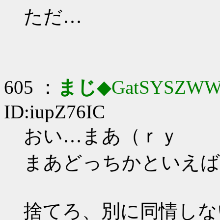
ただ…
605 ：
まじ
◆GatSYSZWW
ID:iupZ76IC
おい…まあ（ｒｙ
まあどっちかといえば
捨てろ、別に同情しな