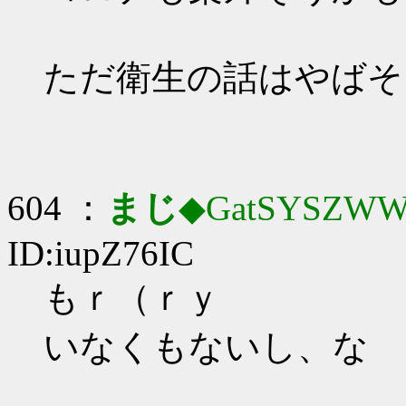
ただ衛生の話はやばそ
604 ：
まじ
◆GatSYSZWW
ID:iupZ76IC
もｒ（ｒｙ
いなくもないし、な