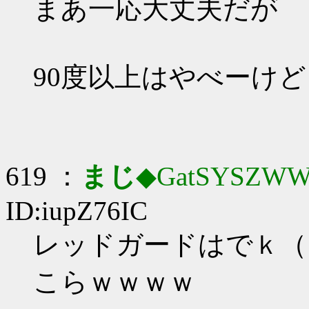
まあ一応大丈夫だが
90度以上はやべーけど
619 ：
まじ
◆GatSYSZWW
ID:iupZ76IC
レッドガードはでｋ（
こらｗｗｗｗ