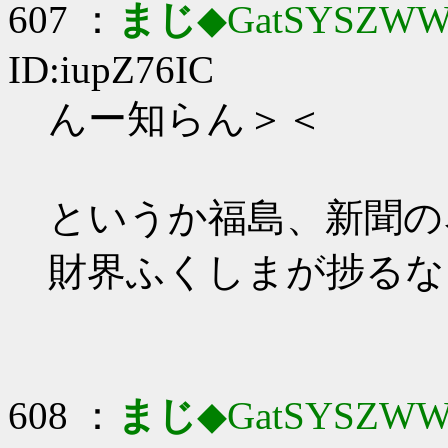
607 ：
まじ
◆GatSYSZWW
ID:iupZ76IC
んー知らん＞＜
というか福島、新聞の
財界ふくしまが捗るな
608 ：
まじ
◆GatSYSZWW