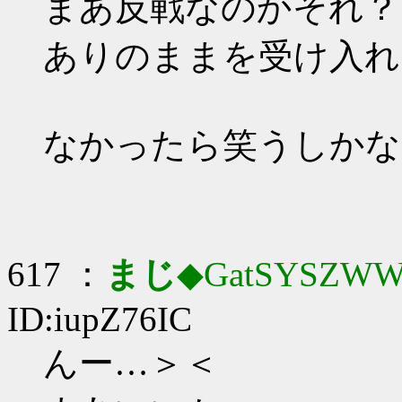
まあ反戦なのかそれ？
ありのままを受け入れ
なかったら笑うしかな
617 ：
まじ
◆GatSYSZWW
ID:iupZ76IC
んー…＞＜