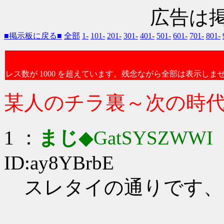
広告は
■掲示板に戻る■
全部
1-
101-
201-
301-
401-
501-
601-
701-
801-
レス数が 1000 を超えています。残念ながら全部は表示しま
某人のチラ裏～次の時
1 ：
まじ
◆GatSYSZWWI
：
ID:ay8YBrbE
スレタイの通りです、