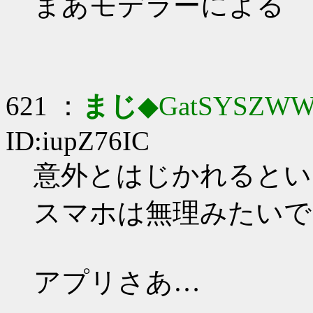
まあモデラーによる
621 ：
まじ
◆GatSYSZWW
ID:iupZ76IC
意外とはじかれるとい
スマホは無理みたいで
アプリさあ…