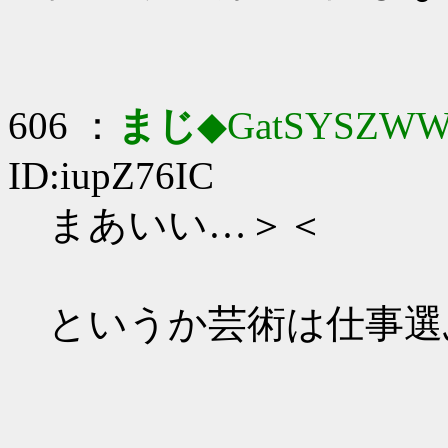
606 ：
まじ
◆GatSYSZWW
ID:iupZ76IC
まあいい…＞＜
というか芸術は仕事選