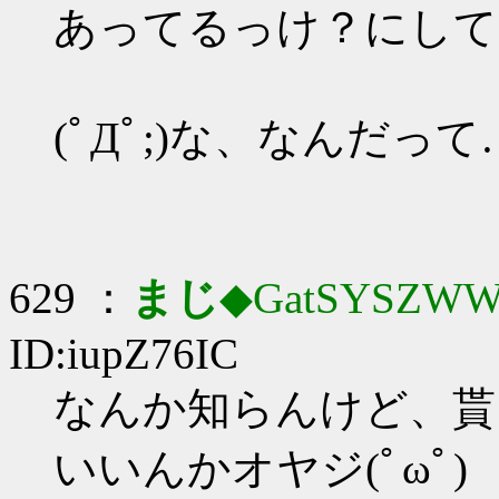
あってるっけ？にして
(ﾟДﾟ;)な、なんだって
629 ：
まじ
◆GatSYSZWW
ID:iupZ76IC
なんか知らんけど、貰
いいんかオヤジ(ﾟωﾟ)