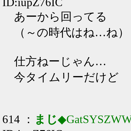
ID:iupZ76IC
あーから回ってる
（～の時代はね…ね）
仕方ねーじゃん…
今タイムリーだけど
614 ：
まじ
◆GatSYSZWW