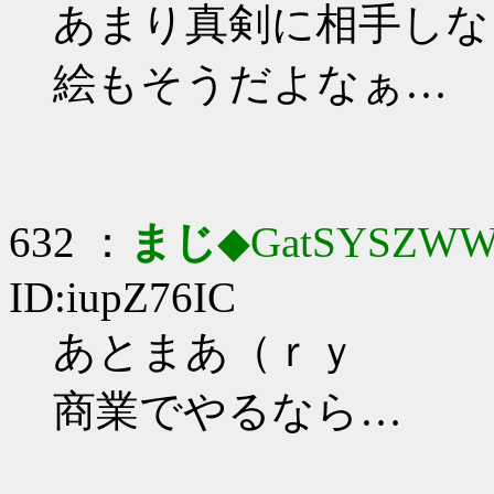
あまり真剣に相手しな
絵もそうだよなぁ…
632 ：
まじ
◆GatSYSZWW
ID:iupZ76IC
あとまあ（ｒｙ
商業でやるなら…