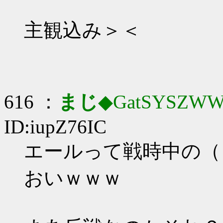
主観込み＞＜
616 ：
まじ
◆GatSYSZWW
ID:iupZ76IC
エールって戦時中の（
おいｗｗｗ