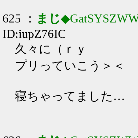
625 ：
まじ
◆GatSYSZWW
ID:iupZ76IC
久々に（ｒｙ
プリっていこう＞＜
寝ちゃってました…