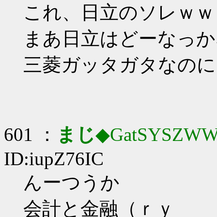
これ、日立のソレｗｗ
まあ日立はどーなっか
三菱ガッタガタなのに
601 ：
まじ
◆GatSYSZWW
ID:iupZ76IC
んーつうか
会計と金融（ｒｙ