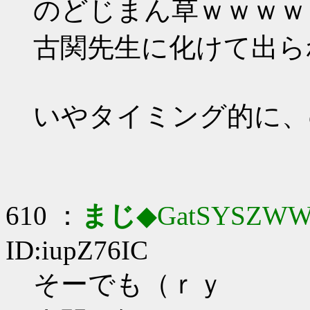
のどじまん草ｗｗｗｗ
古関先生に化けて出ら
いやタイミング的に、
610 ：
まじ
◆GatSYSZWW
ID:iupZ76IC
そーでも（ｒｙ