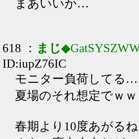
まあいいか…
618 ：
まじ
◆GatSYSZWW
ID:iupZ76IC
モニター負荷してる…
夏場のそれ想定でｗｗ
春期より10度あがる