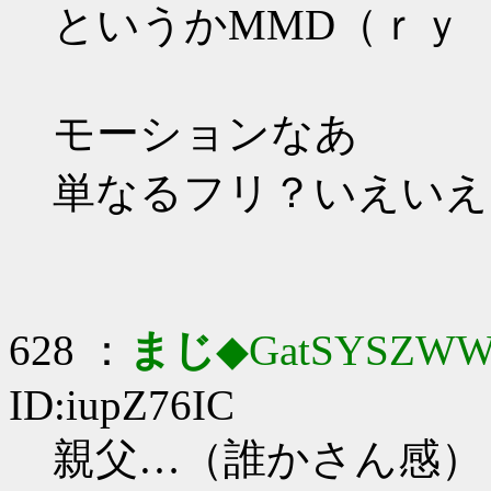
というかMMD（ｒｙ
モーションなあ
単なるフリ？いえいえ
628 ：
まじ
◆GatSYSZWW
ID:iupZ76IC
親父…（誰かさん感）