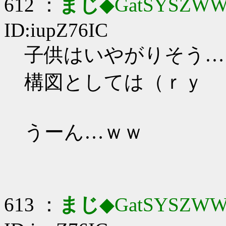
612 ：
まじ
◆GatSYSZWW
ID:iupZ76IC
子供はいやがりそう…
構図としては（ｒｙ
うーん…ｗｗ
613 ：
まじ
◆GatSYSZWW