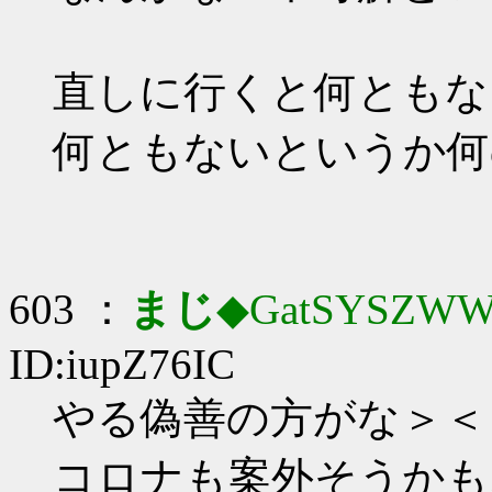
直しに行くと何ともな
何ともないというか何
603 ：
まじ
◆GatSYSZWW
ID:iupZ76IC
やる偽善の方がな＞＜
コロナも案外そうかも