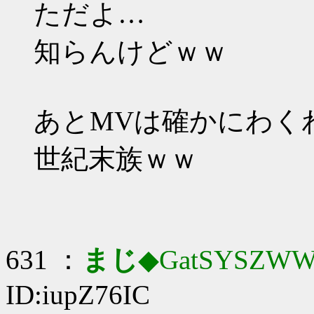
ただよ…
知らんけどｗｗ
あとMVは確かにわく
世紀末族ｗｗ
631 ：
まじ
◆GatSYSZWW
ID:iupZ76IC