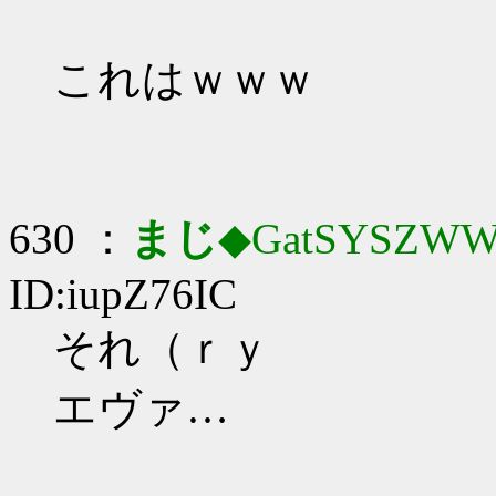
これはｗｗｗ
630 ：
まじ
◆GatSYSZWW
ID:iupZ76IC
それ（ｒｙ
エヴァ…