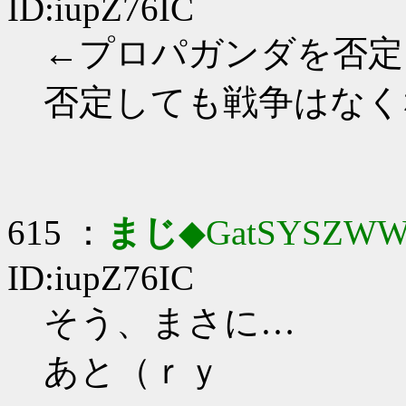
ID:iupZ76IC
←プロパガンダを否定
否定しても戦争はなく
615 ：
まじ
◆GatSYSZWW
ID:iupZ76IC
そう、まさに…
あと（ｒｙ