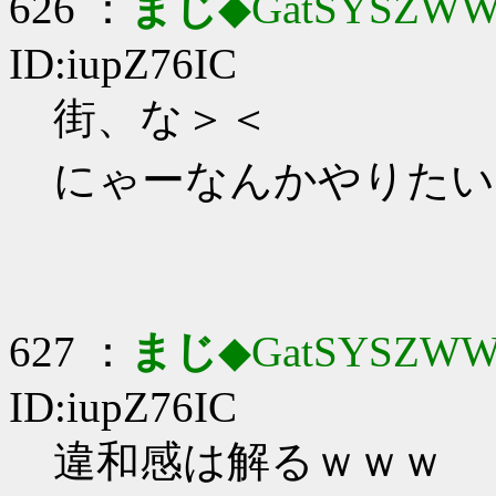
626 ：
まじ
◆GatSYSZWW
ID:iupZ76IC
街、な＞＜
にゃーなんかやりたい🐈
627 ：
まじ
◆GatSYSZWW
ID:iupZ76IC
違和感は解るｗｗｗ