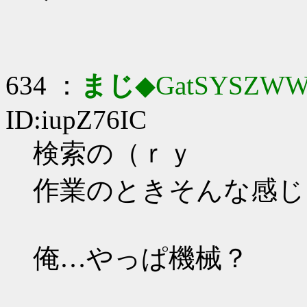
634 ：
まじ
◆GatSYSZWW
ID:iupZ76IC
検索の（ｒｙ
作業のときそんな感じ
俺…やっぱ機械？