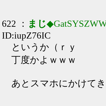
622 ：
まじ
◆GatSYSZWW
ID:iupZ76IC
というか（ｒｙ
丁度かよｗｗｗ
あとスマホにかけてき