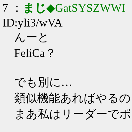
7 ：
まじ
◆GatSYSZWWI
：
ID:yli3/wVA
んーと
FeliCa？
でも別に…
類似機能あればやるの
まあ私はリーダーでポ