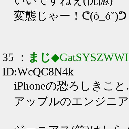
いいですねぇ(恍惚)
変態じゃー！ᕦ(ò_óˇ)ᕤ
35 ：
まじ
◆GatSYSZWWI
ID:WcQC8N4k
iPhoneの恐ろしきこ
アップルのエンジニア