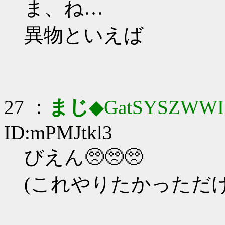
ま、ね…
異物といえば
27 ：
まじ
◆GatSYSZWWI
ID:mPMJtkl3
びえん🥺🥺🥺
(これやりたかっただけ