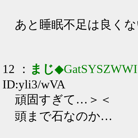
あと睡眠不足は良くな
12 ：
まじ
◆GatSYSZWWI
ID:yli3/wVA
頑固すぎて…＞＜
頭まで石なのか…