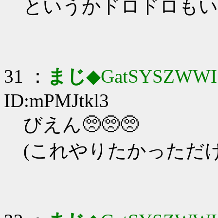
というかドロドロもい
31 ：
まじ
◆GatSYSZWWI
ID:mPMJtkl3
びえん🥺🥺🥺
(これやりたかっただけ