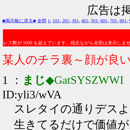
広告は
■掲示板に戻る■
全部
1-
101-
201-
301-
401-
501-
601-
701-
801-
レス数が 1000 を超えています。残念ながら全部は表示しま
某人のチラ裏～顔が良
1 ：
まじ
◆GatSYSZWWI
：
ID:yli3/wVA
スレタイの通りデスよ
生きてるだけで価値が