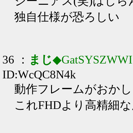
ジーニアス(笑)はしら
独自仕様が恐ろしい
36 ：
まじ
◆GatSYSZWWI
ID:WcQC8N4k
動作フレームがおかし
これFHDより高精細