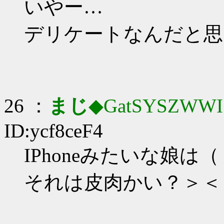
いやー…
デリケートなんだと思
26 ：
まじ
◆GatSYSZWWI
ID:ycf8ceF4
IPhoneみたいな娘は
それは皮肉かい？＞＜