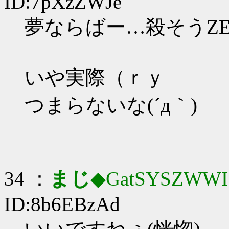
ID:7pXzZWJe
夢ならばー…殺そうZ
いや実際（ｒｙ
つまらないな(´д｀)
34 ：
まじ
◆GatSYSZWWI
ID:8b6EBzAd