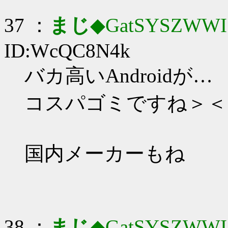
37 ：
まじ
◆GatSYSZWWI
ID:WcQC8N4k
バカ高いAndroidが…
コスパゴミですね＞＜
国内メーカーもね
38 ：
まじ
◆GatSYSZWWI