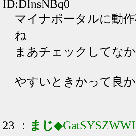
ID:DInsNBq0
マイナポータルに動作
ね
まあチェックしてなか
やすいときかって良か
23 ：
まじ
◆GatSYSZWWI