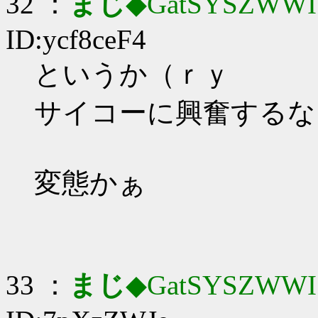
32 ：
まじ
◆GatSYSZWWI
ID:ycf8ceF4
というか（ｒｙ
サイコーに興奮するな
変態かぁ
33 ：
まじ
◆GatSYSZWWI