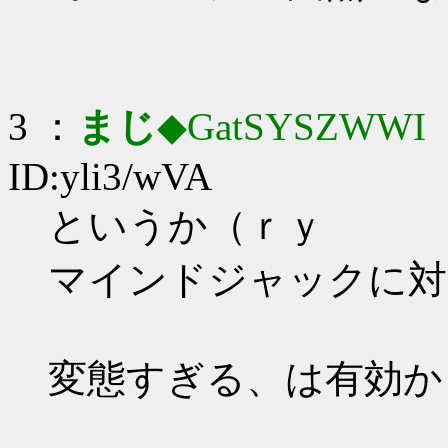
3 ：
まじ
◆GatSYSZWWI
：
ID:yli3/wVA
というか（ｒｙ
マインドジャックに対
変態すぎる、は有効か