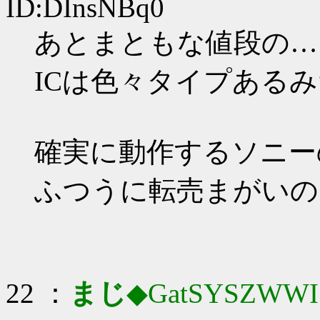
ID:DInsNBq0
あとまともな値段の…
ICは色々タイプある
確実に動作するソニー
ふつうに転売まがいの
22 ：
まじ
◆GatSYSZWWI