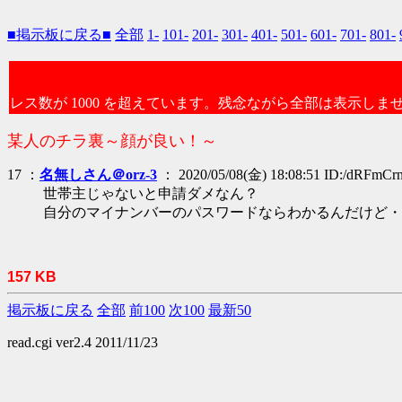
■掲示板に戻る■
全部
1-
101-
201-
301-
401-
501-
601-
701-
801-
レス数が 1000 を超えています。残念ながら全部は表示しま
某人のチラ裏～顔が良い！～
17 ：
名無しさん＠orz-3
： 2020/05/08(金) 18:08:51 ID:/dRFmCr
世帯主じゃないと申請ダメなん？
自分のマイナンバーのパスワードならわかるんだけど・
157 KB
掲示板に戻る
全部
前100
次100
最新50
read.cgi ver2.4 2011/11/23