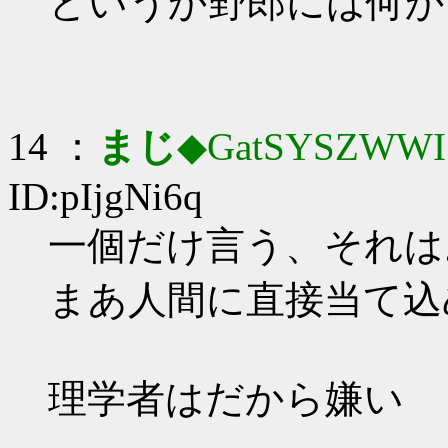
というか野郎には何か
14 ：
まじ
◆GatSYSZWWI
ID:pIjgNi6q
一個だけ言う、それは
まあ人間に直接当て込
理学者はだから嫌い