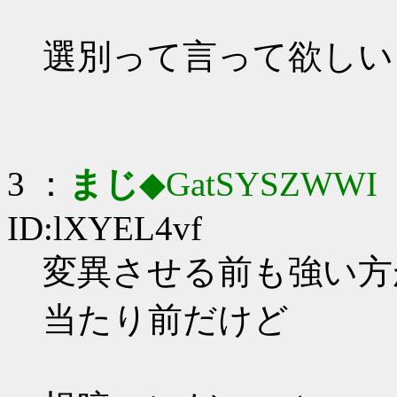
選別って言って欲しい
3 ：
まじ
◆GatSYSZWWI
：
ID:lXYEL4vf
変異させる前も強い方がね
当たり前だけど