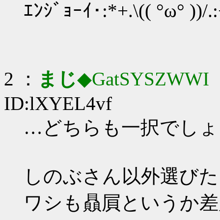
ｴﾝｼﾞｮｰｲ･:*+.\(( °ω° ))/.
2 ：
まじ
◆GatSYSZWWI
：
ID:lXYEL4vf
…どちらも一択でしょう_
しのぶさん以外選びた
ワシも贔屓というか差