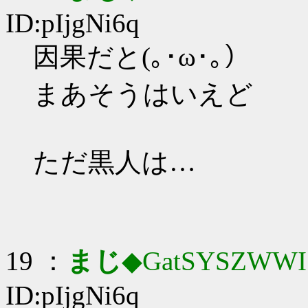
ID:pIjgNi6q
因果だと(｡･ω･｡）
まあそうはいえど
ただ黒人は…
19 ：
まじ
◆GatSYSZWWI
ID:pIjgNi6q