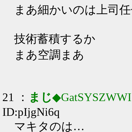
まあ細かいのは上司任
技術蓄積するか
まあ空調まあ
21 ：
まじ
◆GatSYSZWWI
ID:pIjgNi6q
マキタのは…