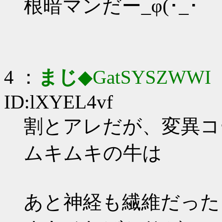
根暗マンだー_φ(･_･
4 ：
まじ
◆GatSYSZWWI
：
ID:lXYEL4vf
割とアレだが、変異コ
ムキムキの牛は
あと神経も繊維だった