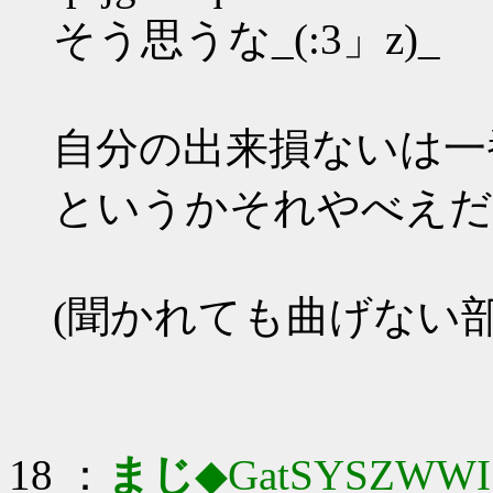
そう思うな_(:3」z)_
自分の出来損ないは一
というかそれやべえだ
(聞かれても曲げない部
18 ：
まじ
◆GatSYSZWWI