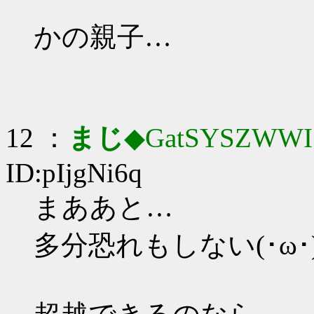
かの親子…
12 ：
まじ
◆GatSYSZWWI
ID:pIjgNi6q
まああと…
多分恐れもしない(･ω･