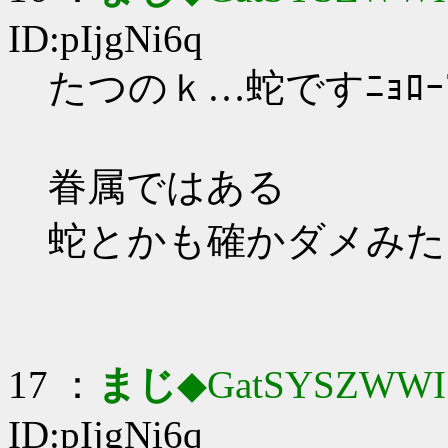
ID:pIjgNi6q
たつのｋ…蛇ですﾆｮﾛｰ
眷属ではある
蛇とかも確かダメみた
17 ：
まじ
◆GatSYSZWWI
ID:pIjgNi6q