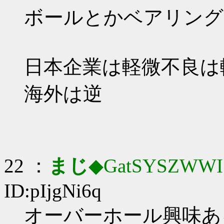
ボールとかベアリング
日本企業は軽微不良は
海外は逆
22 ：
まじ
◆GatSYSZWWI
ID:pIjgNi6q
オーバーホール興味ある(