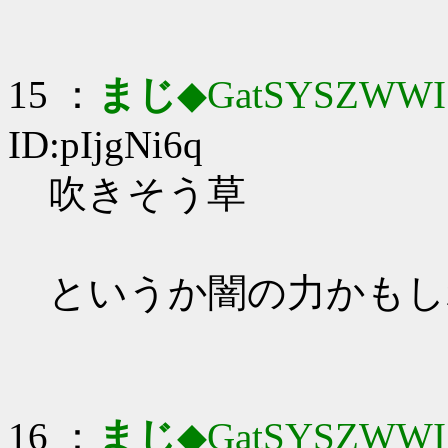
15 ：
まじ
◆GatSYSZWWI
ID:pIjgNi6q
吹きそう草
というか闇の力かもしれな
16 ：
まじ
◆GatSYSZWWI