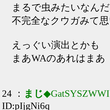
まるで虫みたいなんだ
不完全なクウガみて思
えっぐい演出とかも
まあWAのあれはまあ
24 ：
まじ
◆GatSYSZWWI
ID:pIjgNi6q