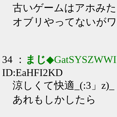
古いゲームはアホみた
オブリやってないがワ
34 ：
まじ
◆GatSYSZWWI
ID:EaHFI2KD
涼しくて快適_(:3」z)_
あれもしかしたら