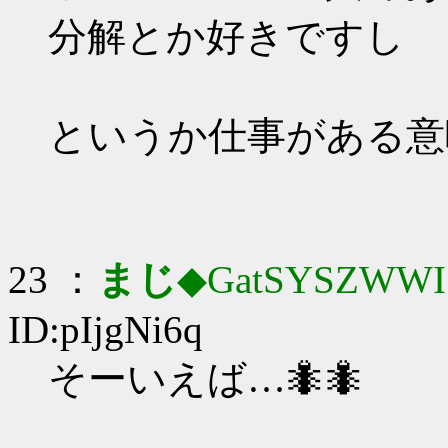
分解とか好きですし
というか仕事がある意
23 ：
まじ
◆GatSYSZWWI
ID:pIjgNi6q
そーいえば…🐜🐜