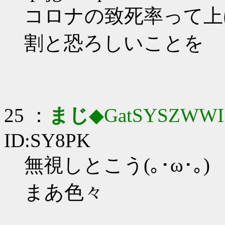
コロナの致死率って上げ
割と恐ろしいことを
25 ：
まじ
◆GatSYSZWWI
ID:SY8PK
無視しとこう(｡･ω･｡)
まあ色々