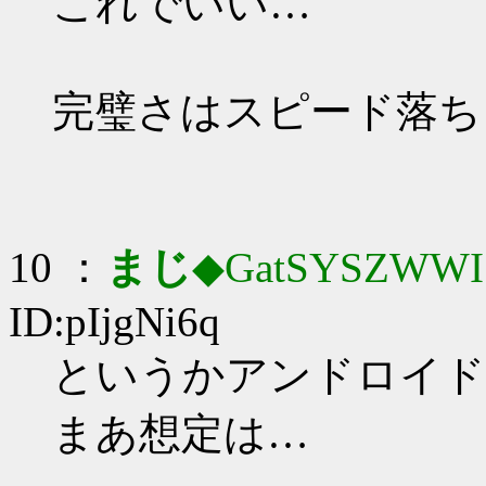
これでいい…
完璧さはスピード落ち
10 ：
まじ
◆GatSYSZWWI
ID:pIjgNi6q
というかアンドロイド
まあ想定は…