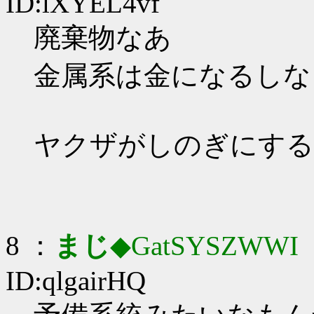
ID:lXYEL4vf
廃棄物なあ
金属系は金になるしな
ヤクザがしのぎにする
8 ：
まじ
◆GatSYSZWWI
：
ID:qlgairHQ