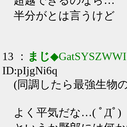
超越できるのなら…
半分がとは言うけど
13 ：
まじ
◆GatSYSZWWI
ID:pIjgNi6q
(同調したら最強生物
よく平気だな…( ﾟДﾟ)