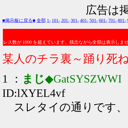
広告は
■掲示板に戻る■
全部
1-
101-
201-
301-
401-
501-
601-
701-
801-
レス数が 1000 を超えています。残念ながら全部は表示しま
某人のチラ裏～踊り死
1 ：
まじ
◆GatSYSZWWI
：
ID:lXYEL4vf
スレタイの通りです、