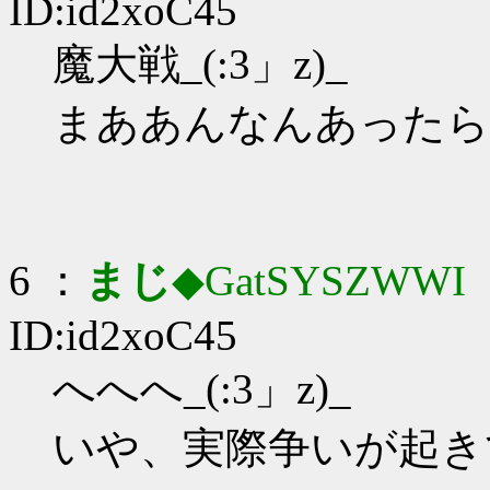
ID:id2xoC45
魔大戦_(:3」z)_
まああんなんあったら
6 ：
まじ
◆GatSYSZWWI
：
ID:id2xoC45
へへへ_(:3」z)_
いや、実際争いが起き