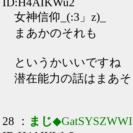
ID:H4AIKWu2
女神信仰_(:3」z)_
まあかのそれも
というかいいですね
潜在能力の話はまあそ
28 ：
まじ
◆GatSYSZWWI