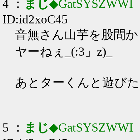
4 ：
まじ
◆GatSYSZWWI
：
ID:id2xoC45
音無さん山芋を股間か
ヤーねぇ_(:3」z)_
あとターくんと遊びた
5 ：
まじ
◆GatSYSZWWI
：