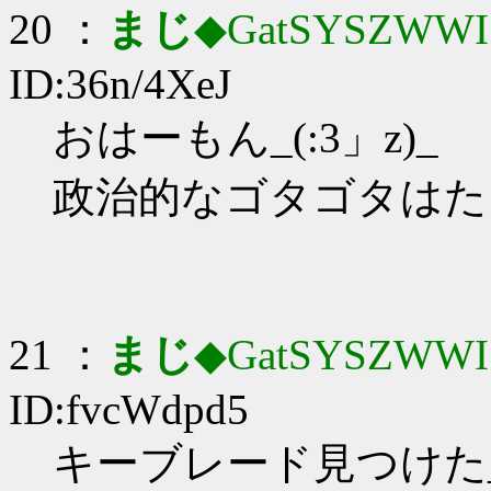
20 ：
まじ
◆GatSYSZWWI
ID:36n/4XeJ
おはーもん_(:3」z)_
政治的なゴタゴタはた
21 ：
まじ
◆GatSYSZWWI
ID:fvcWdpd5
キーブレード見つけた_(: