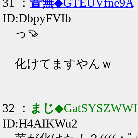
31 ：
音無
◆GTEUVfne9A
ID:DbpyFVIb
っ🍠
化けてますやんｗ
32 ：
まじ
◆GatSYSZWWI
ID:H4AIKWu2