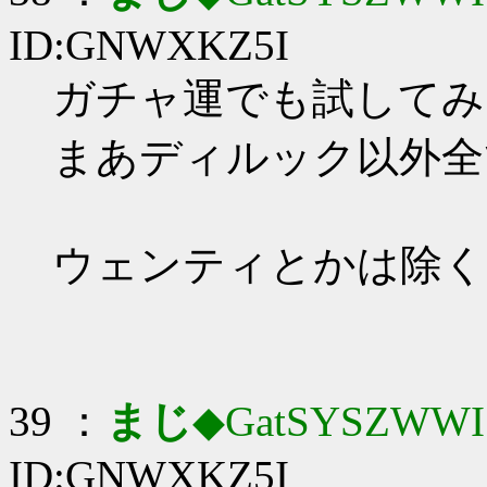
ID:GNWXKZ5I
ガチャ運でも試してみ
まあディルック以外全
ウェンティとかは除く
39 ：
まじ
◆GatSYSZWWI
ID:GNWXKZ5I