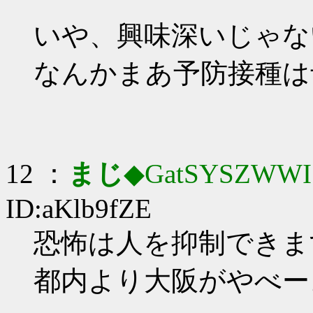
いや、興味深いじゃな
なんかまあ予防接種は
12 ：
まじ
◆GatSYSZWWI
ID:aKlb9fZE
恐怖は人を抑制できますね
都内より大阪がやべー