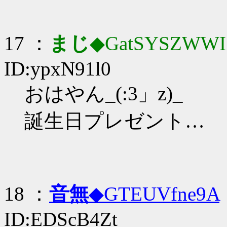
17 ：
まじ
◆GatSYSZWWI
ID:ypxN91l0
おはやん_(:3」z)_
誕生日プレゼント…
18 ：
音無
◆GTEUVfne9A
ID:EDScB4Zt