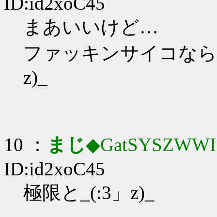
ID:id2xoC45
まあいいけど…
ファッキンサイコならも
z)_
10 ：
まじ
◆GatSYSZWWI
ID:id2xoC45
極限と_(:3」z)_