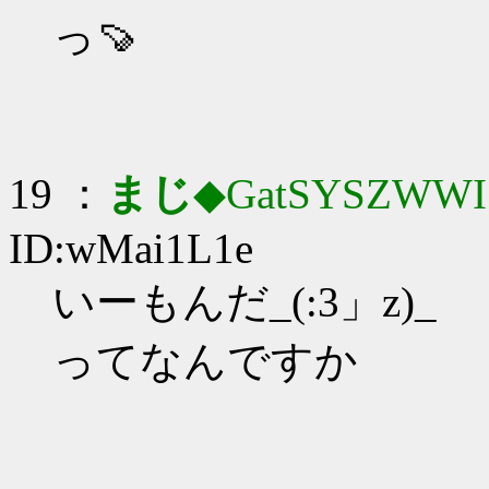
っ🍠
19 ：
まじ
◆GatSYSZWWI
ID:wMai1L1e
いーもんだ_(:3」z)_
ってなんですか