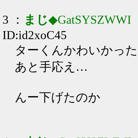
3 ：
まじ
◆GatSYSZWWI
：
ID:id2xoC45
ターくんかわいかったで_
あと手応え…
んー下げたのか