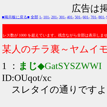
広告は
■掲示板に戻る■
全部
1-
101-
201-
301-
401-
501-
601-
701-
801-
レス数が 1000 を超えています。残念ながら全部は表示しま
某人のチラ裏～ヤムイ
1 ：
まじ
◆GatSYSZWWI
：
ID:OUqot/xc
スレタイの通りですよ