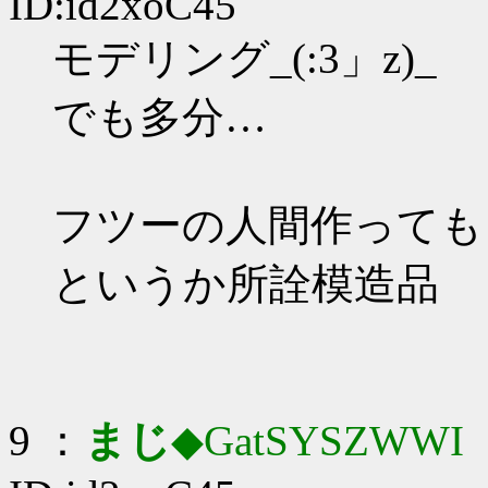
ID:id2xoC45
モデリング_(:3」z)_
でも多分…
フツーの人間作っても
というか所詮模造品
9 ：
まじ
◆GatSYSZWWI
：