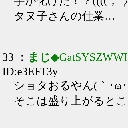
芋が化けた！？((((；ﾟДﾟ)
タヌ子さんの仕業…
33 ：
まじ
◆GatSYSZWWI
ID:e3EF13y
ショタおるやん(｀･ω･´
そこは盛り上がるとこ