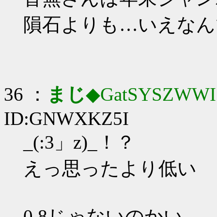
隕石よりも…いえなん
36 ：
まじ
◆GatSYSZWWI
ID:GNWXKZ5I
_(:3」z)_！？
えっ思ったより低い
0.8じゃないのかい