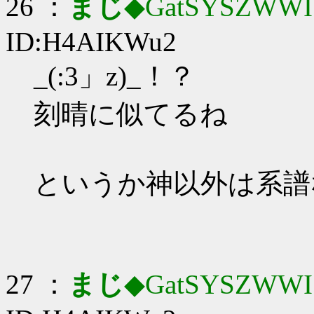
26 ：
まじ
◆GatSYSZWWI
ID:H4AIKWu2
_(:3」z)_！？
刻晴に似てるね
というか神以外は系譜
27 ：
まじ
◆GatSYSZWWI