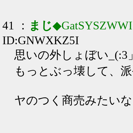
41 ：
まじ
◆GatSYSZWWI
ID:GNWXKZ5I
思いの外しょぼい_(:3」
もっとぶっ壊して、派
ヤのつく商売みたいな