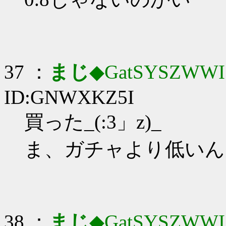
37 ：
まじ
◆GatSYSZWWI
ID:GNWXKZ5I
買った_(:3」z)_
ま、ガチャより低いん
38 ：
まじ
◆GatSYSZWWI