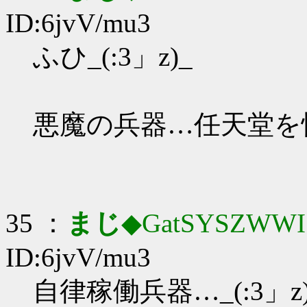
ID:6jvV/mu3
ふひ_(:3」z)_
悪魔の兵器…任天堂を
35 ：
まじ
◆GatSYSZWWI
ID:6jvV/mu3
自律稼働兵器…_(:3」z)