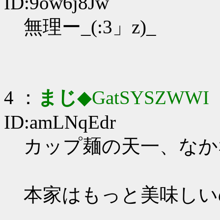
ID:9ow6j8Jw
無理ー_(:3」z)_
4 ：
まじ
◆GatSYSZWWI
：
ID:amLNqEdr
カップ麺の天一、なかなか
本家はもっと美味しい