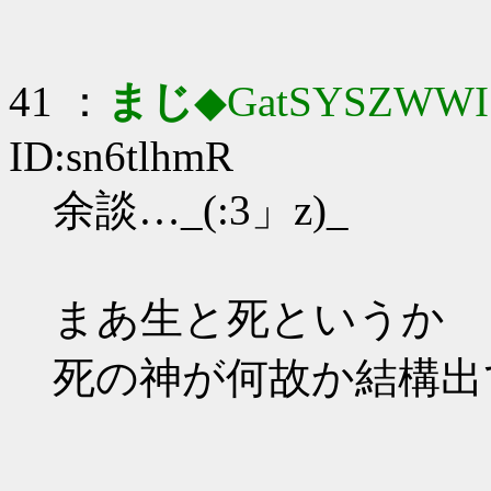
41 ：
まじ
◆GatSYSZWWI
ID:sn6tlhmR
余談…_(:3」z)_
まあ生と死というか
死の神が何故か結構出