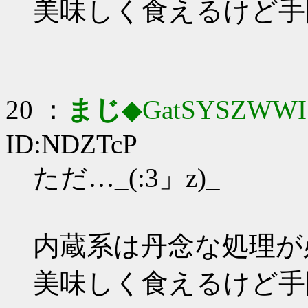
美味しく食えるけど手
20 ：
まじ
◆GatSYSZWWI
ID:NDZTcP
ただ…_(:3」z)_
内蔵系は丹念な処理が
美味しく食えるけど手