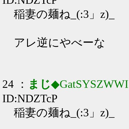
稲妻の麺ね_(:3」z)_
アレ逆にやべーな
24 ：
まじ
◆GatSYSZWWI
ID:NDZTcP
稲妻の麺ね_(:3」z)_