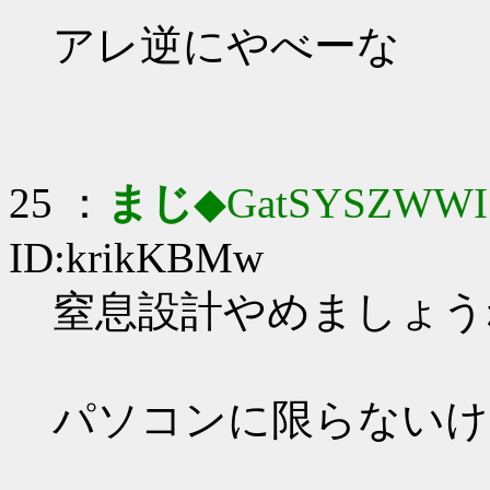
アレ逆にやべーな
25 ：
まじ
◆GatSYSZWWI
ID:krikKBMw
窒息設計やめましょうね_
パソコンに限らないけ