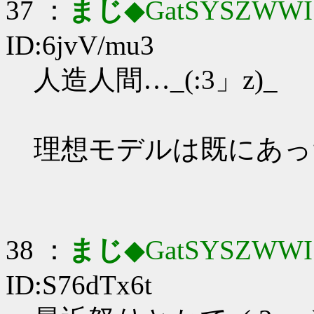
37 ：
まじ
◆GatSYSZWWI
ID:6jvV/mu3
人造人間…_(:3」z)_
理想モデルは既にあっ
38 ：
まじ
◆GatSYSZWWI
ID:S76dTx6t