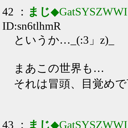
42 ：
まじ
◆GatSYSZWWI
ID:sn6tlhmR
というか…_(:3」z)_
まあこの世界も…
それは冒頭、目覚めで
43 ：
まじ
◆GatSYSZWWI