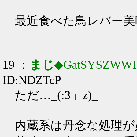
最近食べた鳥レバー美
19 ：
まじ
◆GatSYSZWWI
ID:NDZTcP
ただ…_(:3」z)_
内蔵系は丹念な処理が