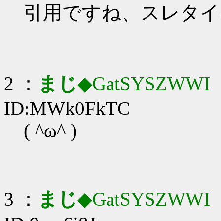
引用ですね、スレタイ
2 ：
まじ
◆GatSYSZWWI
：
ID:MWk0FkTC
( ^ω^ )
3 ：
まじ
◆GatSYSZWWI
：