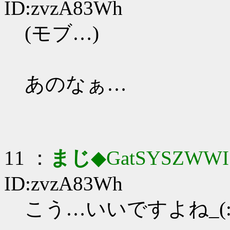
ID:zvzA83Wh
(モブ…)
あのなぁ…
11 ：
まじ
◆GatSYSZWWI
ID:zvzA83Wh
こう…いいですよね_(:3