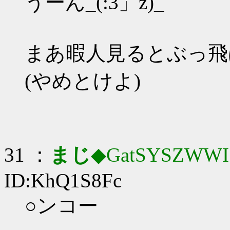
うーん_(:3」z)_
まあ暇人見るとぶっ飛
(やめとけよ)
31 ：
まじ
◆GatSYSZWWI
ID:KhQ1S8Fc
○ンコー