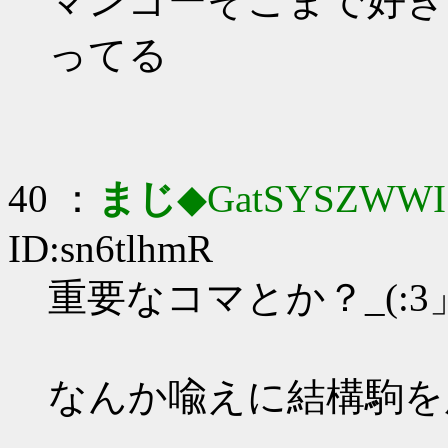
マンゴーそこまで好き
ってる
40 ：
まじ
◆GatSYSZWWI
ID:sn6tlhmR
重要なコマとか？_(:3」
なんか喩えに結構駒を