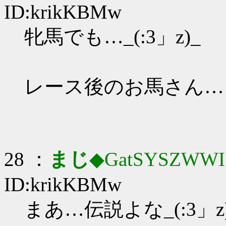
ID:krikKBMw
牝馬でも…_(:3」z)_
レース後のお馬さん…
28 ：
まじ
◆GatSYSZWWI
ID:krikKBMw
まあ…伝説よな_(:3」z