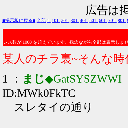
広告は
■掲示板に戻る■
全部
1-
101-
201-
301-
401-
501-
601-
701-
801-
レス数が 1000 を超えています。残念ながら全部は表示しま
某人のチラ裏~そんな時
1 ：
まじ
◆GatSYSZWWI
：
ID:MWk0FkTC
スレタイの通り