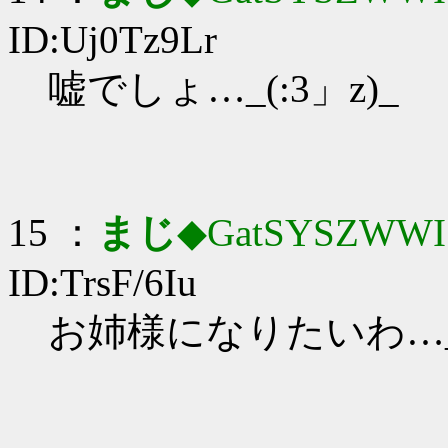
ID:Uj0Tz9Lr
嘘でしょ…_(:3」z)_
15 ：
まじ
◆GatSYSZWWI
ID:TrsF/6Iu
お姉様になりたいわ…_(