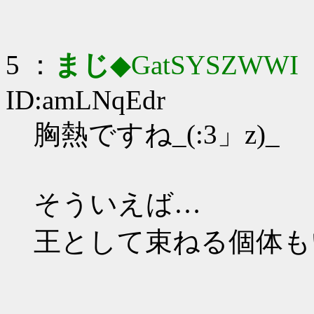
5 ：
まじ
◆GatSYSZWWI
：
ID:amLNqEdr
胸熱ですね_(:3」z)_
そういえば…
王として束ねる個体も