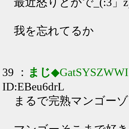
最近怒りとかで_(:3」z
我を忘れてるか
39 ：
まじ
◆GatSYSZWWI
ID:EBeu6drL
まるで完熟マンゴーゾン