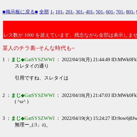
■掲示板に戻る■
全部
1-
101-
201-
301-
401-
501-
601-
701-
801-
レス数が 1000 を超えています。残念ながら全部は表示しま
某人のチラ裏~そんな時代も~
1 ：
まじ
◆GatSYSZWWI
： 2022/04/18(月) 21:44:49 ID:MWk0F
スレタイの通り
引用ですね、スレタイは
2 ：
まじ
◆GatSYSZWWI
： 2022/04/18(月) 21:47:03 ID:MWk0F
( ^ω^ )
3 ：
まじ
◆GatSYSZWWI
： 2022/04/19(火) 15:24:27 ID:9ow6j8J
無理ー_(:3」z)_