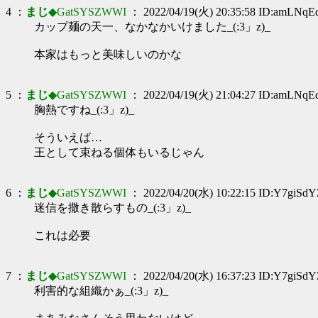
4 ：
まじ
◆GatSYSZWWI
： 2022/04/19(火) 20:35:58 ID:amLNqE
カップ麺の天一、なかなかいけました_(:3」z)_
本家はもっと美味しいのかな
5 ：
まじ
◆GatSYSZWWI
： 2022/04/19(火) 21:04:27 ID:amLNqE
胸熱ですね_(:3」z)_
そういえば…
王として束ねる個体もいるじゃん
6 ：
まじ
◆GatSYSZWWI
： 2022/04/20(水) 10:22:15 ID:Y7giSd
迷信を撒き散らすもの_(:3」z)_
これは必要
7 ：
まじ
◆GatSYSZWWI
： 2022/04/20(水) 16:37:23 ID:Y7giSd
利害的な組織かぁ_(:3」z)_