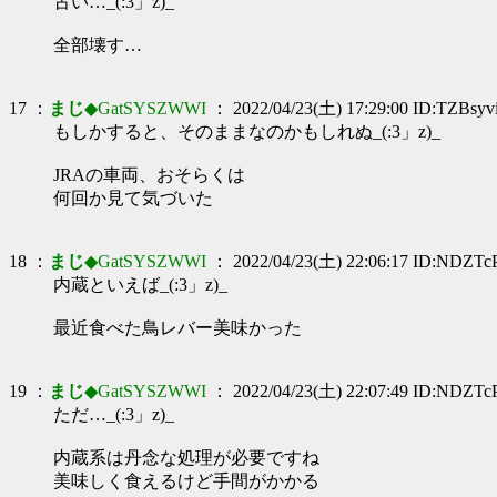
古い…_(:3」z)_
全部壊す…
17 ：
まじ
◆GatSYSZWWI
： 2022/04/23(土) 17:29:00 ID:TZBsyv
もしかすると、そのままなのかもしれぬ_(:3」z)_
JRAの車両、おそらくは
何回か見て気づいた
18 ：
まじ
◆GatSYSZWWI
： 2022/04/23(土) 22:06:17 ID:NDZTc
内蔵といえば_(:3」z)_
最近食べた鳥レバー美味かった
19 ：
まじ
◆GatSYSZWWI
： 2022/04/23(土) 22:07:49 ID:NDZTc
ただ…_(:3」z)_
内蔵系は丹念な処理が必要ですね
美味しく食えるけど手間がかかる