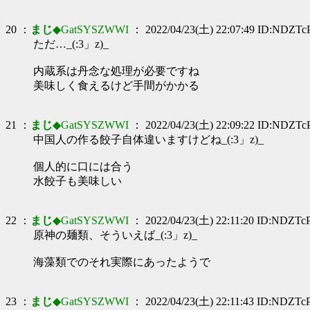
20 ：
まじ
◆GatSYSZWWI
： 2022/04/23(土) 22:07:49 ID:NDZTc
ただ…_(:3」z)_
内蔵系は丹念な処理が必要ですね
美味しく食えるけど手間がかかる
21 ：
まじ
◆GatSYSZWWI
： 2022/04/23(土) 22:09:22 ID:NDZTc
中国人の作る餃子自体違いますけどね_(:3」z)_
個人的に口には合う
水餃子も美味しい
22 ：
まじ
◆GatSYSZWWI
： 2022/04/23(土) 22:11:20 ID:NDZTc
原神の麺類、そういえば_(:3」z)_
海藻類でのそれ実際にあったようで
23 ：
まじ
◆GatSYSZWWI
： 2022/04/23(土) 22:11:43 ID:NDZTc