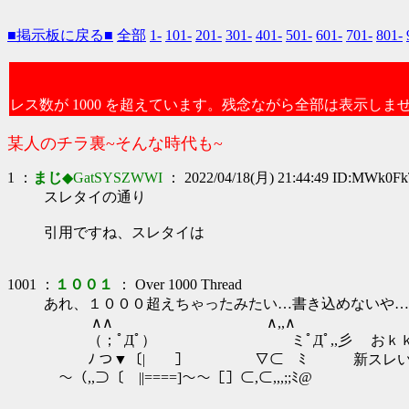
■掲示板に戻る■
全部
1-
101-
201-
301-
401-
501-
601-
701-
801-
レス数が 1000 を超えています。残念ながら全部は表示しま
某人のチラ裏~そんな時代も~
1 ：
まじ
◆GatSYSZWWI
： 2022/04/18(月) 21:44:49 ID:MWk0F
スレタイの通り
引用ですね、スレタイは
1001 ：
１００１
： Over 1000 Thread
あれ、１０００超えちゃったみたい…書き込めないや…
∧∧ ∧,,∧
（；ﾟДﾟ） ミﾟДﾟ,,彡 おｋ
ﾉ つ▼〔|￣￣］ ▽⊂ ﾐ 新スレい
～（,,⊃〔￣||====]～～［］⊂,⊂,,,;;ﾐ@