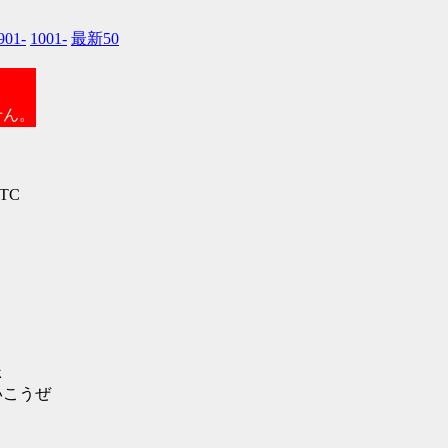
901-
1001-
最新50
せん。
kTC
ｋ
こうぜ