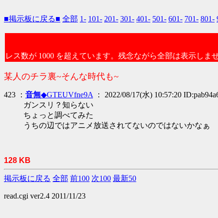
■掲示板に戻る■
全部
1-
101-
201-
301-
401-
501-
601-
701-
801-
レス数が 1000 を超えています。残念ながら全部は表示しま
某人のチラ裏~そんな時代も~
423 ：
音無
◆GTEUVfne9A
： 2022/08/17(水) 10:57:20 ID:pab94a
ガンスリ？知らない
ちょっと調べてみた
うちの辺ではアニメ放送されてないのではないかなぁ
128 KB
掲示板に戻る
全部
前100
次100
最新50
read.cgi ver2.4 2011/11/23