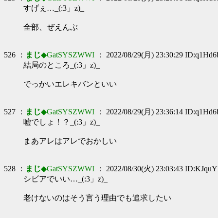
すげぇ…_(:3」z)_
全部、ぜえんぶ
526 ：
まじ
◆GatSYSZWWI
： 2022/08/29(月) 23:30:29 ID:q1Hd6
結局のところ_(:3」z)_
でっかいエレキバンといい
527 ：
まじ
◆GatSYSZWWI
： 2022/08/29(月) 23:36:14 ID:q1Hd6
嘘でしょ！？_(:3」z)_
まあアレはアレでおかしい
528 ：
まじ
◆GatSYSZWWI
： 2022/08/30(火) 23:03:43 ID:KJquY
シビアでいい…_(:3」z)_
老けないのはそう言う理由でも追求したい