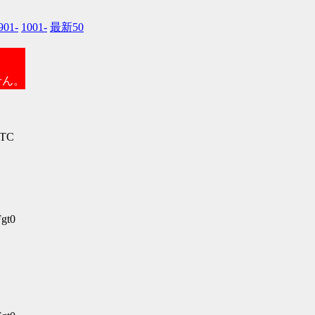
901-
1001-
最新50
せん。
kTC
gt0