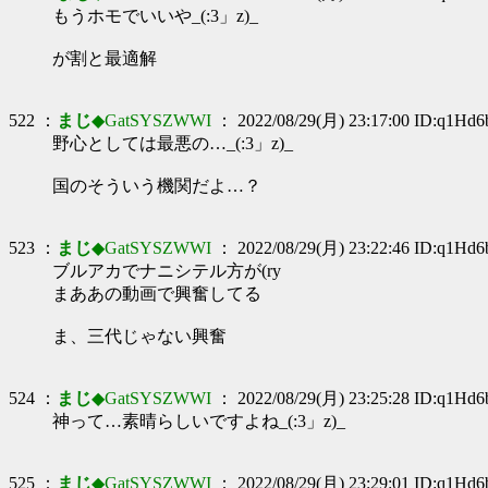
もうホモでいいや_(:3」z)_
が割と最適解
522 ：
まじ
◆GatSYSZWWI
： 2022/08/29(月) 23:17:00 ID:q1Hd6
野心としては最悪の…_(:3」z)_
国のそういう機関だよ…？
523 ：
まじ
◆GatSYSZWWI
： 2022/08/29(月) 23:22:46 ID:q1Hd6
ブルアカでナニシテル方が(ry
まああの動画で興奮してる
ま、三代じゃない興奮
524 ：
まじ
◆GatSYSZWWI
： 2022/08/29(月) 23:25:28 ID:q1Hd6
神って…素晴らしいですよね_(:3」z)_
525 ：
まじ
◆GatSYSZWWI
： 2022/08/29(月) 23:29:01 ID:q1Hd6