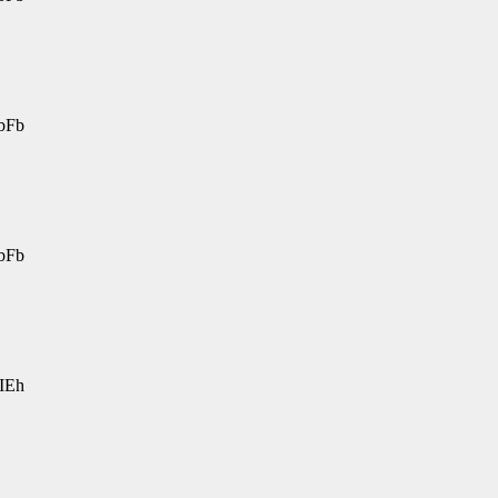
bFb
bFb
IEh