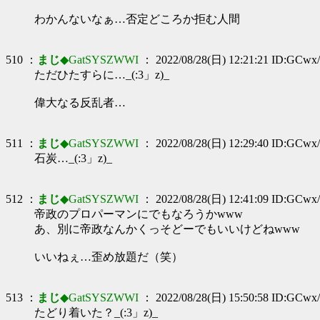
わかんないなぁ…否定どころか拒む人間
510 ：
まじ
◆GatSYSZWWI
： 2022/08/28(日) 12:21:21 ID:GCwx/
ただひたすらに…_(:3」z)_
偉大なる反乱者…
511 ：
まじ
◆GatSYSZWWI
： 2022/08/28(日) 12:29:40 ID:GCwx/
石炭…_(:3」z)_
512 ：
まじ
◆GatSYSZWWI
： 2022/08/28(日) 12:41:09 ID:GCwx/
帝政のプロパーマンにでもなろうかwww
あ、別に帝政なんかくっそどーでもいいけどねwww
いいねぇ…歪め放題だ（笑）
513 ：
まじ
◆GatSYSZWWI
： 2022/08/28(日) 15:50:58 ID:GCwx/
たどり着いた？_(:3」z)_