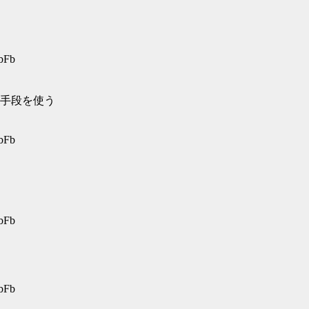
bFb
手段を使う
bFb
bFb
bFb