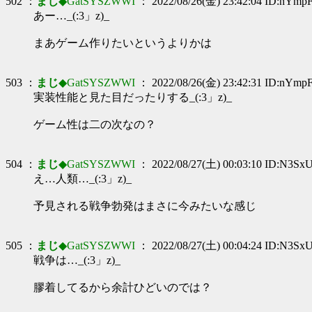
502 ：
まじ
◆GatSYSZWWI
： 2022/08/26(金) 23:42:04 ID:nYmpF
あー…_(:3」z)_
まあゲーム作りたいというよりかは
503 ：
まじ
◆GatSYSZWWI
： 2022/08/26(金) 23:42:31 ID:nYmpF
実装性能と見た目だったりする_(:3」z)_
ゲーム性は二の次なの？
504 ：
まじ
◆GatSYSZWWI
： 2022/08/27(土) 00:03:10 ID:N3Sx
え…人類…_(:3」z)_
予見される戦争勃発はまさに今みたいな感じ
505 ：
まじ
◆GatSYSZWWI
： 2022/08/27(土) 00:04:24 ID:N3Sx
戦争は…_(:3」z)_
膠着してるから余計ひどいのでは？