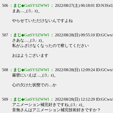
506 ：
まじ
◆GatSYSZWWI
： 2022/08/27(土) 06:18:01 ID:N3Sx
まあ…_(:3」z)_
やらせていただけないんですよね
507 ：
まじ
◆GatSYSZWWI
： 2022/08/28(日) 09:55:10 ID:GCwx/
さあな…_(:3」z)_
私がふざけなくなったので察してください
おはようございます
508 ：
まじ
◆GatSYSZWWI
： 2022/08/28(日) 12:09:24 ID:GCwx/
厳密にいえば…_(:3」z)_
心の欠けた状態での…か
509 ：
まじ
◆GatSYSZWWI
： 2022/08/28(日) 12:12:29 ID:GCwx/
アニメーション補完好きですね_(:3」z)_
音無さんはアニメーション補完技術好きですか？