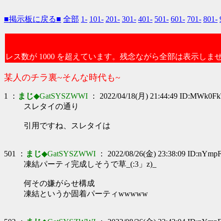
■掲示板に戻る■
全部
1-
101-
201-
301-
401-
501-
601-
701-
801-
レス数が 1000 を超えています。残念ながら全部は表示しま
某人のチラ裏~そんな時代も~
1 ：
まじ
◆GatSYSZWWI
： 2022/04/18(月) 21:44:49 ID:MWk0F
スレタイの通り
引用ですね、スレタイは
501 ：
まじ
◆GatSYSZWWI
： 2022/08/26(金) 23:38:09 ID:nYmpF
凍結パーティ完成しそうで草_(:3」z)_
何その嫌がらせ構成
凍結というか固着パーティwwwww