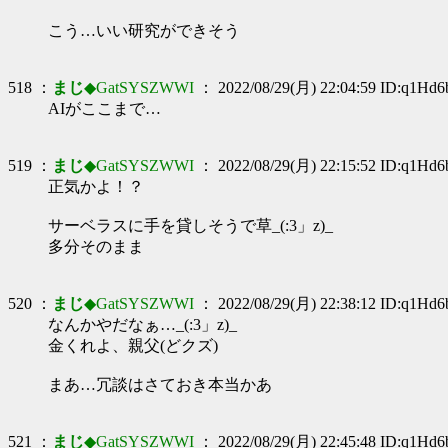
こう…いい研究ができそう
518 ：
まじ
◆GatSYSZWWI
： 2022/08/29(月) 22:04:59 ID:q1Hd6
AIがここまで…
519 ：
まじ
◆GatSYSZWWI
： 2022/08/29(月) 22:15:52 ID:q1Hd6
正気かよ！？
サーベラスに手を貸しそうで草_(:3」z)_
多分そのまま
520 ：
まじ
◆GatSYSZWWI
： 2022/08/29(月) 22:38:12 ID:q1Hd6
なんかやだなぁ…_(:3」z)_
金くれよ、親父(どクズ)
まあ…冗談はさておき本当かあ
521 ：
まじ
◆GatSYSZWWI
： 2022/08/29(月) 22:45:48 ID:q1Hd6