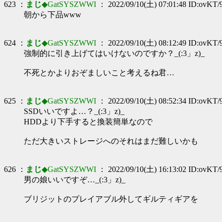
623 ：
まじ
◆GatSYSZWWI
： 2022/09/10(土) 07:01:48 ID:ovKT/
朝から下品www
624 ：
まじ
◆GatSYSZWWI
： 2022/09/10(土) 08:12:49 ID:ovKT/
強制的に引き上げてはいけないのですか？_(:3」z)_
不死とかよりおぞましいこと考えるね君…
625 ：
まじ
◆GatSYSZWWI
： 2022/09/10(土) 08:52:34 ID:ovKT/
SSDいいですよ…？_(:3」z)_
HDDより下手すると換装簡単なので
ただ大きいストレージへのそれはまだ難しいかも
626 ：
まじ
◆GatSYSZWWI
： 2022/09/10(土) 16:13:02 ID:ovKT/
男の娘いいですぞ…_(:3」z)_
ブリジットのプレイアブル外してギルティギアを