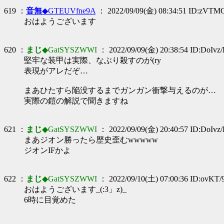
619 ：
音無
◆GTEUVfne9A
： 2022/09/09(金) 08:34:51 ID:zVT
おはようございます
620 ：
まじ
◆GatSYSZWWI
： 2022/09/09(金) 20:38:54 ID:DoIvz/
堅牢な装甲は実際、なぶり殺すのが(ry
表現がアレだぞ…
まあひたすら陥没するまでガンガン衝撃与えるのが…
実際の鎧の解説で聞きますね
621 ：
まじ
◆GatSYSZWWI
： 2022/09/09(金) 20:40:57 ID:DoIvz/
まあジオン勝ったら歴史歪むwwwww
ジオンIFかよ
622 ：
まじ
◆GatSYSZWWI
： 2022/09/10(土) 07:00:36 ID:ovKT/
おはようございます_(:3」z)_
6時に目覚めた