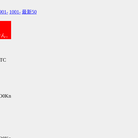
901-
1001-
最新50
せん。
kTC
gO0Kn