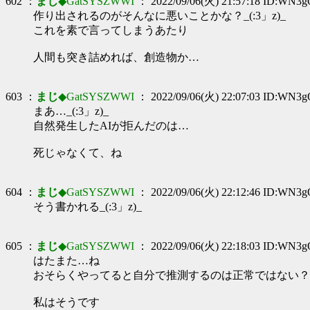
602 ：
まじ
◆GatSYSZWWI
： 2022/09/06(火) 21:57:18 ID:WN3
作り出されるのがそんなに悪いことかな？_(:3」z)_
これを素で言ってしまうあたり
人間も突き詰めれば、創造物か…
603 ：
まじ
◆GatSYSZWWI
： 2022/09/06(火) 22:07:03 ID:WN3
まあ…_(:3」z)_
自然発生したAIが拒んだのは…
死じゃなくて、ね
604 ：
まじ
◆GatSYSZWWI
： 2022/09/06(火) 22:12:46 ID:WN3
そう書かれる_(:3」z)_
605 ：
まじ
◆GatSYSZWWI
： 2022/09/06(火) 22:18:03 ID:WN3
はたまた…ね
おそらくやってると自分で推測するのは正常ではない？
私はそうです