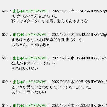
606 ：
まじ
◆GatSYSZWWI
： 2022/09/06(火) 22:41:56 ID:WN3
えげつないの好き_(:3」z)_
戦いでズタズタにする癖、恐らくあるような
607 ：
まじ
◆GatSYSZWWI
： 2022/09/06(火) 22:42:22 ID:WN3
まあはっきりいえば猟奇的な趣味_(:3」z)_
もちろん、分別はある
608 ：
まじ
◆GatSYSZWWI
： 2022/09/07(水) 19:44:08 ID:ey5w
公式がドスケベ…_(:3」z)_
それはいけない
609 ：
まじ
◆GatSYSZWWI
： 2022/09/08(木) 00:51:28 ID:T8Oa
というか見ないとわからないですね…_(:3」z)_
あれにプラスだもの
610 ：
まじ
◆GatSYSZWWI
： 2022/09/08(木) 00:53:42 ID:T8Oa