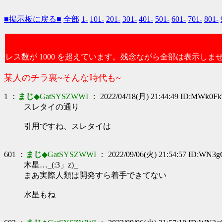
■掲示板に戻る■
全部
1-
101-
201-
301-
401-
501-
601-
701-
801-
レス数が 1000 を超えています。残念ながら全部は表示しま
某人のチラ裏~そんな時代も~
1 ：
まじ
◆GatSYSZWWI
： 2022/04/18(月) 21:44:49 ID:MWk0F
スレタイの通り
引用ですね、スレタイは
601 ：
まじ
◆GatSYSZWWI
： 2022/09/06(火) 21:54:57 ID:WN3
木星…_(:3」z)_
まあ実際人類は開発すら着手できてない
水星もね