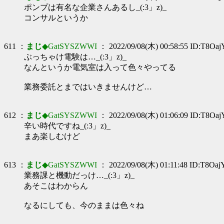
ポンプは有名な企業さんあるし_(:3」z)_
コンサルというか
611 ：
まじ
◆GatSYSZWWI
： 2022/09/08(木) 00:58:55 ID:T8Oa
ぶっちゃけ電験は…_(:3」z)_
なんというか電気室は入って色々やってる
業務委託とまではいきませんけど…
612 ：
まじ
◆GatSYSZWWI
： 2022/09/08(木) 01:06:09 ID:T8Oa
辛い時代ですね_(:3」z)_
まあ楽しむけど
613 ：
まじ
◆GatSYSZWWI
： 2022/09/08(木) 01:11:48 ID:T8Oa
業務課と機動だっけ…_(:3」z)_
あそこはわからん
なるにしても、今のままは色々ね