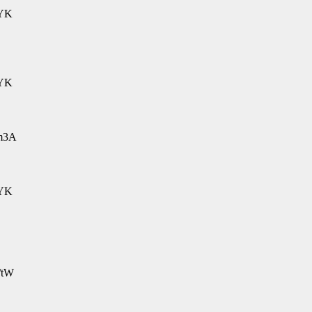
jYK
jYK
tm3A
jYK
/tW