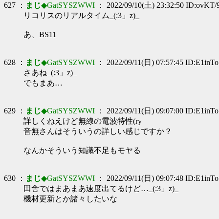
627 ：
まじ
◆GatSYSZWWI
： 2022/09/10(土) 23:32:50 ID:ovKT/
リコリスのリアルタイム_(:3」z)_
あ、BS11
628 ：
まじ
◆GatSYSZWWI
： 2022/09/11(日) 07:57:45 ID:E1inT
さあね_(:3」z)_
でもまあ…
629 ：
まじ
◆GatSYSZWWI
： 2022/09/11(日) 09:07:00 ID:E1inT
詳しくねえけど無線の電波特性(ry
音無さんはそういうの詳しい感じですか？
なんかそういう知識不足もモヤる
630 ：
まじ
◆GatSYSZWWI
： 2022/09/11(日) 09:07:48 ID:E1inT
田舎ではまあまあ速度出てるけど…_(:3」z)_
機材更新とか諸々したいな