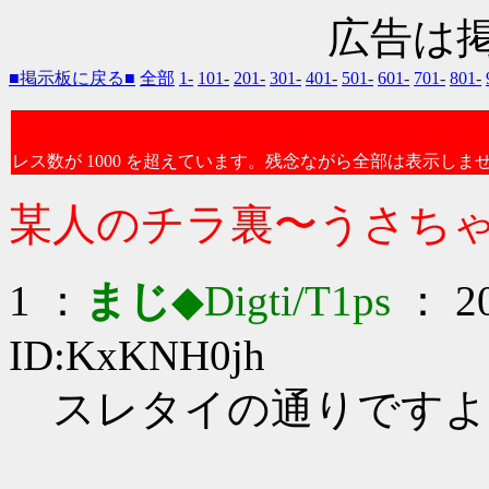
広告は
■掲示板に戻る■
全部
1-
101-
201-
301-
401-
501-
601-
701-
801-
レス数が 1000 を超えています。残念ながら全部は表示しま
某人のチラ裏〜うさち
1 ：
まじ
◆Digti/T1ps
： 20
ID:KxKNH0jh
スレタイの通りですよ