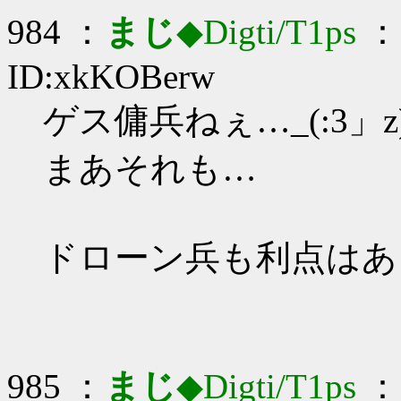
984 ：
まじ
◆Digti/T1ps
： 
ID:xkKOBerw
ゲス傭兵ねぇ…_(:3」z
まあそれも…
ドローン兵も利点はあ
985 ：
まじ
◆Digti/T1ps
： 