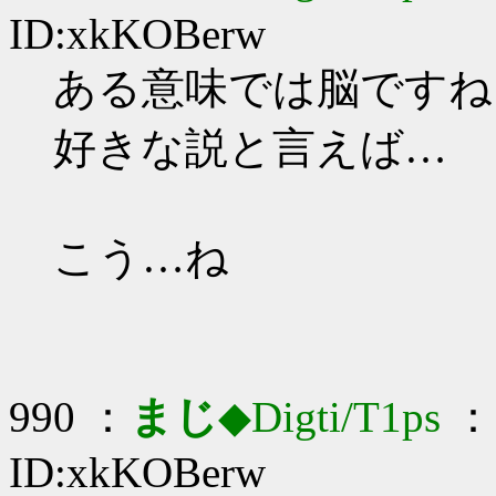
ID:xkKOBerw
ある意味では脳ですね…_
好きな説と言えば…
こう…ね
990 ：
まじ
◆Digti/T1ps
： 
ID:xkKOBerw