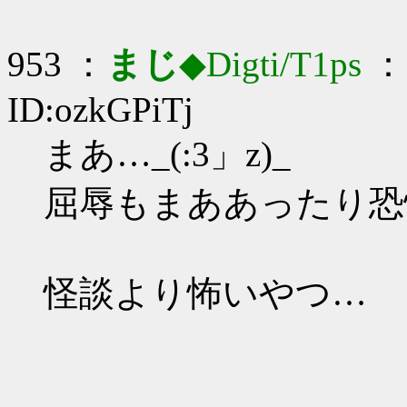
953 ：
まじ
◆Digti/T1ps
： 
ID:ozkGPiTj
まあ…_(:3」z)_
屈辱もまああったり恐怖
怪談より怖いやつ…