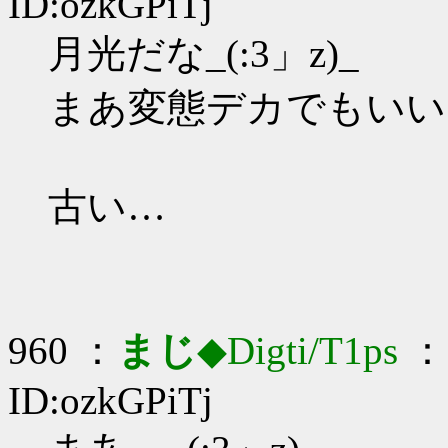
ID:ozkGPiTj
月光だな_(:3」z)_
まあ変態デカでもいいだ
古い…
960 ：
まじ
◆Digti/T1ps
： 
ID:ozkGPiTj