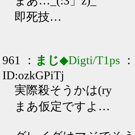
まあ…_(:3」z)_
即死技…
961 ：
まじ
◆Digti/T1ps
： 
ID:ozkGPiTj
実際殺そうかは(ry
まあ仮定ですよ…