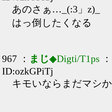
あのさぁ…_(:3」z)_
はっ倒したくなる
967 ：
まじ
◆Digti/T1ps
： 
ID:ozkGPiTj
キモいならまだマシかな…