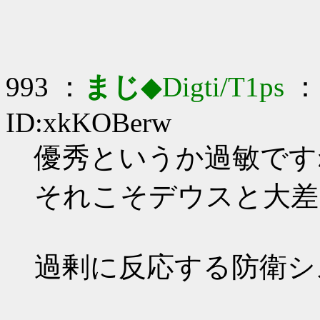
993 ：
まじ
◆Digti/T1ps
： 
ID:xkKOBerw
優秀というか過敏ですね_
それこそデウスと大差
過剰に反応する防衛シ