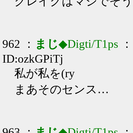
グレイグはマジでそう
962 ：
まじ
◆Digti/T1ps
： 
ID:ozkGPiTj
私が私を(ry
まあそのセンス…
963 ：
まじ
◆Digti/T1ps
： 