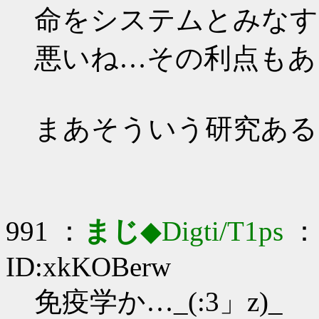
命をシステムとみなすと
悪いね…その利点もあ
まあそういう研究ある
991 ：
まじ
◆Digti/T1ps
： 
ID:xkKOBerw
免疫学か…_(:3」z)_