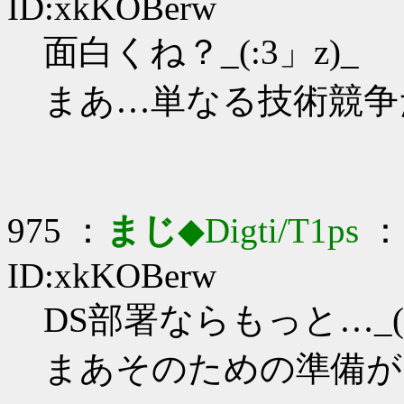
ID:xkKOBerw
面白くね？_(:3」z)_
まあ…単なる技術競争
975 ：
まじ
◆Digti/T1ps
： 
ID:xkKOBerw
DS部署ならもっと…_(:
まあそのための準備が