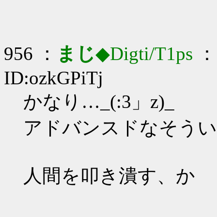
956 ：
まじ
◆Digti/T1ps
： 
ID:ozkGPiTj
かなり…_(:3」z)_
アドバンスドなそういう
人間を叩き潰す、か