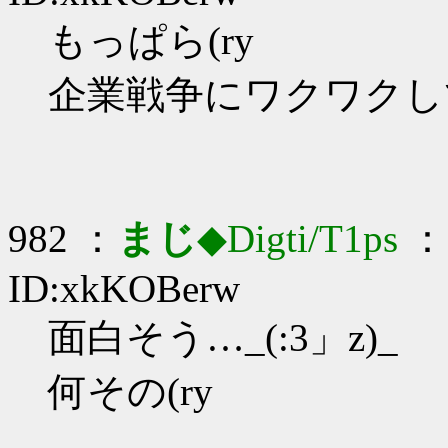
もっぱら(ry
企業戦争にワクワクし
982 ：
まじ
◆Digti/T1ps
： 
ID:xkKOBerw
面白そう…_(:3」z)_
何その(ry