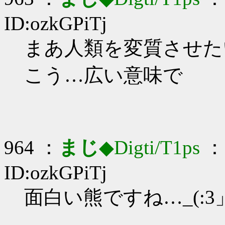
ID:ozkGPiTj
まあ人類を変質させたいね
こう…広い意味で
964 ：
まじ
◆Digti/T1ps
： 
ID:ozkGPiTj
面白い熊ですね…_(:3」