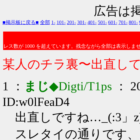
広告は
■掲示板に戻る■
全部
1-
101-
201-
301-
401-
501-
601-
701-
801-
レス数が 1000 を超えています。残念ながら全部は表示しま
某人のチラ裏〜出直し
1 ：
まじ
◆Digti/T1ps
： 20
ID:w0lFeaD4
出直しですね…_(:3」z
スレタイの通りです、