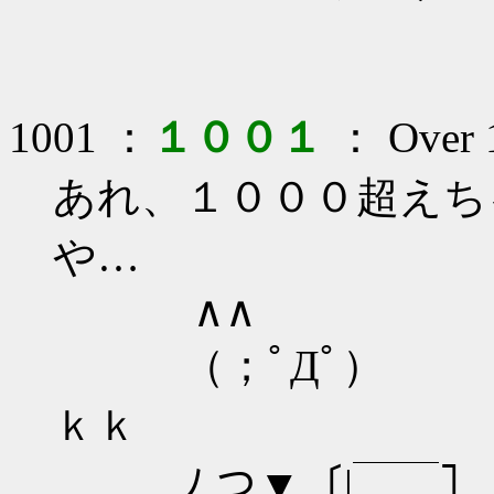
1001 ：
１００１
： Over 1
あれ、１０００超えち
や…
∧∧ ∧
（；ﾟДﾟ）
ｋｋ
ﾉ つ▼〔|￣