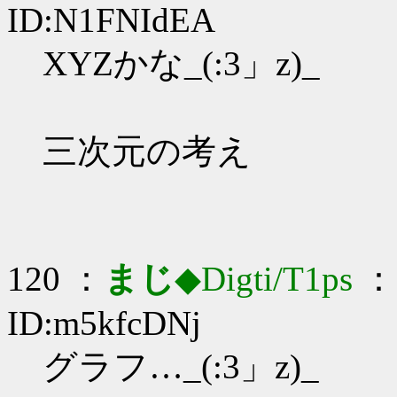
ID:N1FNIdEA
XYZかな_(:3」z)_
三次元の考え
120 ：
まじ
◆Digti/T1ps
： 
ID:m5kfcDNj
グラフ…_(:3」z)_