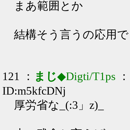
まあ範囲とか
結構そう言うの応用で
121 ：
まじ
◆Digti/T1ps
： 
ID:m5kfcDNj
厚労省な_(:3」z)_