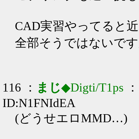
CAD実習やってると
全部そうではないです
116 ：
まじ
◆Digti/T1ps
： 
ID:N1FNIdEA
(どうせエロMMD…)