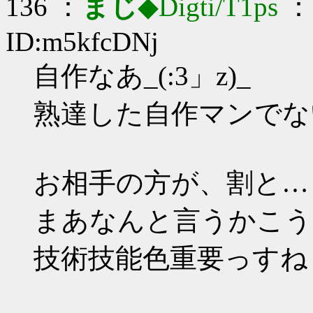
136 ：
まじ
◆Digti/T1ps
： 
ID:m5kfcDNj
自作なあ_(:3」z)_
熟達した自作マンでな
お相手の方が、割と…
まあなんと言うかこう
技術技能色重要っすね