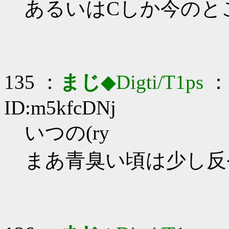
あるいはCしか今のと
135 ：
まじ
◆Digti/T1ps
： 
ID:m5kfcDNj
いつの(ry
まあ青臭い頃は少し反