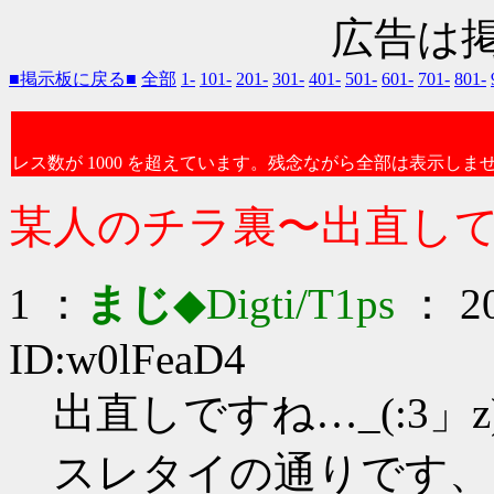
広告は
■掲示板に戻る■
全部
1-
101-
201-
301-
401-
501-
601-
701-
801-
レス数が 1000 を超えています。残念ながら全部は表示しま
某人のチラ裏〜出直し
1 ：
まじ
◆Digti/T1ps
： 20
ID:w0lFeaD4
出直しですね…_(:3」z
スレタイの通りです、