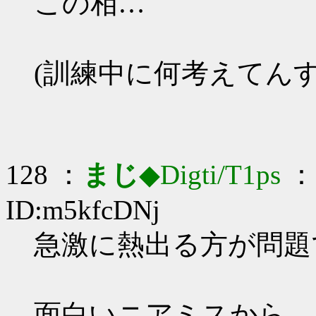
この相…
(訓練中に何考えてんす
128 ：
まじ
◆Digti/T1ps
： 
ID:m5kfcDNj
急激に熱出る方が問題です
面白いニアミスから