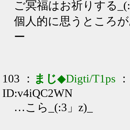
ご冥福はお祈りする_(:3
個人的に思うところが
ー
103 ：
まじ
◆Digti/T1ps
： 
ID:v4iQC2WN
…こら_(:3」z)_