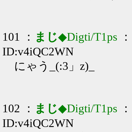
101 ：
まじ
◆Digti/T1ps
： 
ID:v4iQC2WN
にゃう_(:3」z)_
102 ：
まじ
◆Digti/T1ps
： 
ID:v4iQC2WN