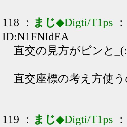
118 ：
まじ
◆Digti/T1ps
： 
ID:N1FNIdEA
直交の見方がピンと_(:3
直交座標の考え方使う
119 ：
まじ
◆Digti/T1ps
： 