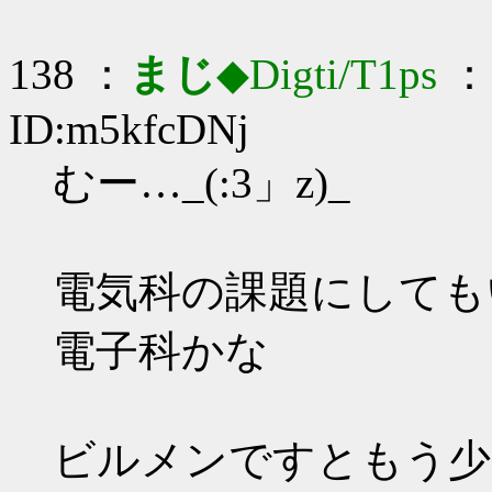
138 ：
まじ
◆Digti/T1ps
： 
ID:m5kfcDNj
むー…_(:3」z)_
電気科の課題にしても
電子科かな
ビルメンですともう少