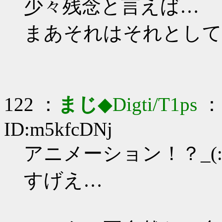
少々残念と言えば…
まあそれはそれとして
122 ：
まじ
◆Digti/T1ps
： 
ID:m5kfcDNj
アニメーション！？_(:3
すげえ…