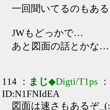
一回聞いてるのもある
JWもどっかで…
あと図面の話とかな…
114 ：
まじ
◆Digti/T1ps
： 
ID:N1FNIdEA
図面は速さもあるぞ_(:3