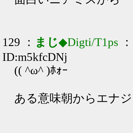
129 ：
まじ
◆Digti/T1ps
： 
ID:m5kfcDNj
(( ^ω^ )ﾎｫｰ
ある意味朝からエナジ