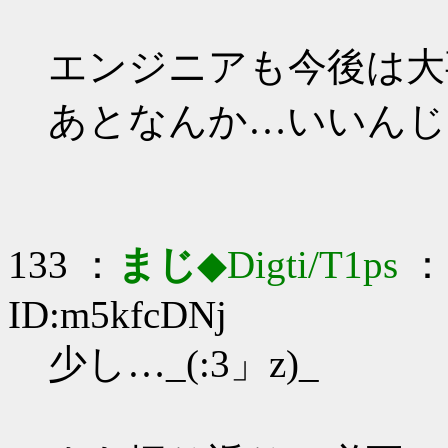
エンジニアも今後は大
あとなんか…いいんじ
133 ：
まじ
◆Digti/T1ps
： 
ID:m5kfcDNj
少し…_(:3」z)_