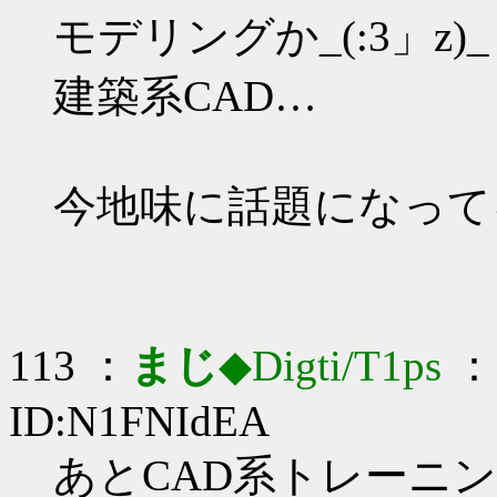
モデリングか_(:3」z)_
建築系CAD…
今地味に話題になって
113 ：
まじ
◆Digti/T1ps
： 
ID:N1FNIdEA
あとCAD系トレーニング