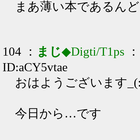
まあ薄い本であるんど
104 ：
まじ
◆Digti/T1ps
： 
ID:aCY5vtae
おはようございます_(:3
今日から…です