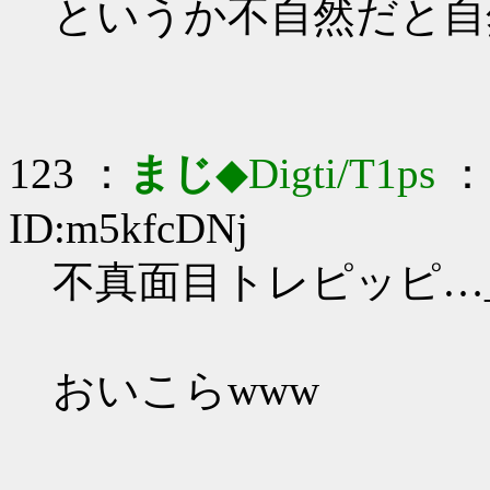
というか不自然だと自
123 ：
まじ
◆Digti/T1ps
： 
ID:m5kfcDNj
不真面目トレピッピ…_(:
おいこらwww