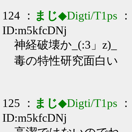
124 ：
まじ
◆Digti/T1ps
： 
ID:m5kfcDNj
神経破壊か_(:3」z)_
毒の特性研究面白い
125 ：
まじ
◆Digti/T1ps
： 
ID:m5kfcDNj