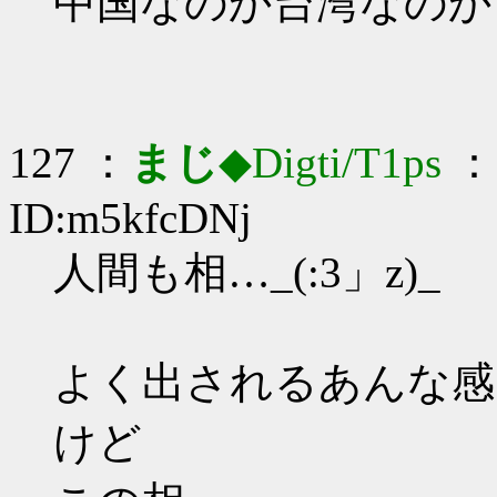
中国なのか台湾なのか
127 ：
まじ
◆Digti/T1ps
： 
ID:m5kfcDNj
人間も相…_(:3」z)_
よく出されるあんな感
けど