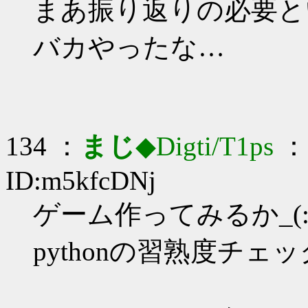
まあ振り返りの必要と
バカやったな…
134 ：
まじ
◆Digti/T1ps
： 
ID:m5kfcDNj
ゲーム作ってみるか_(:3
pythonの習熟度チ