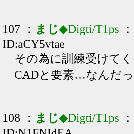
107 ：
まじ
◆Digti/T1ps
： 
ID:aCY5vtae
その為に訓練受けてくるん
CADと要素…なんだ
108 ：
まじ
◆Digti/T1ps
： 
ID:N1FNIdEA