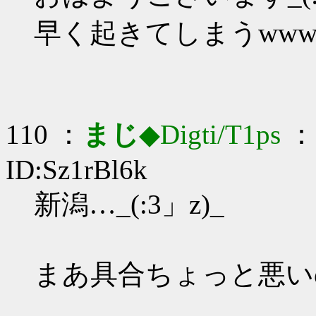
早く起きてしまうww
110 ：
まじ
◆Digti/T1ps
： 
ID:Sz1rBl6k
新潟…_(:3」z)_
まあ具合ちょっと悪い