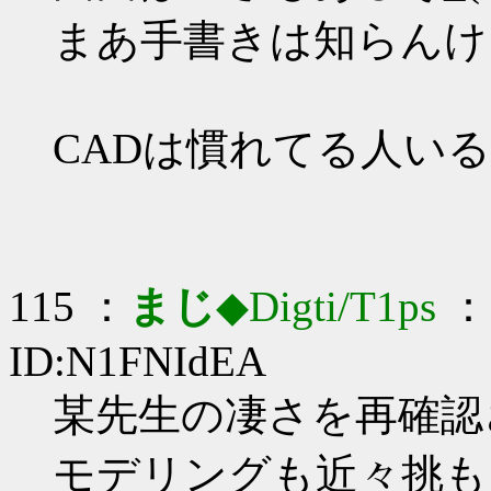
まあ手書きは知らんけ
CADは慣れてる人い
115 ：
まじ
◆Digti/T1ps
： 
ID:N1FNIdEA
某先生の凄さを再確認させ
モデリングも近々挑も