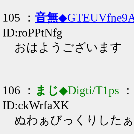
105 ：
音無
◆GTEUVfne9
ID:roPPtNfg
おはようございます
106 ：
まじ
◆Digti/T1ps
： 
ID:ckWrfaXK
ぬわぁびっくりしたぁ_(: