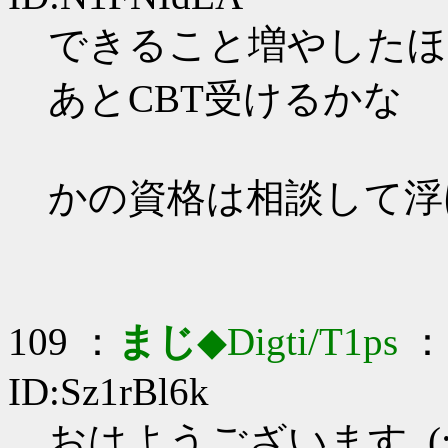
できること増やしたほうが
あとCBT受けるかな
かの資格は相談して浮
109 ：
まじ
◆Digti/T1ps
： 
ID:Sz1rBl6k
おはようございます_(:3