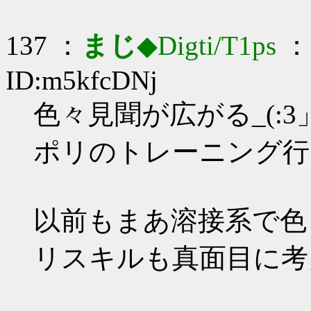
137 ：
まじ
◆Digti/T1ps
： 
ID:m5kfcDNj
色々見聞が広がる_(:3」
ポリのトレーニング行
以前もまあ溶接系で色
リスキルも真面目に考