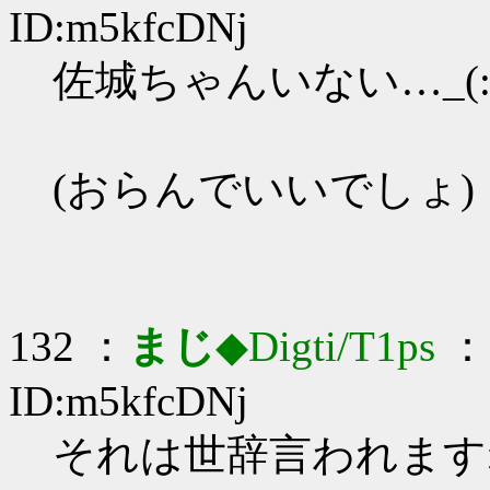
ID:m5kfcDNj
佐城ちゃんいない…_(:3
(おらんでいいでしょ)
132 ：
まじ
◆Digti/T1ps
： 
ID:m5kfcDNj
それは世辞言われますね_