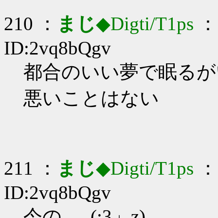
210 ：
まじ
◆Digti/T1ps
： 
ID:2vq8bQgv
都合のいい夢で眠るがいい
悪いことはない
211 ：
まじ
◆Digti/T1ps
： 
ID:2vq8bQgv
今の…_(:3」z)_