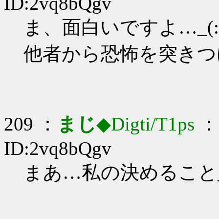
ID:2vq8bQgv
ま、面白いですよ…_(:3
他者から恐怖を突きつ
209 ：
まじ
◆Digti/T1ps
： 
ID:2vq8bQgv
まあ…私の決めること_(: