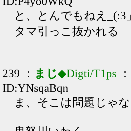
ID:P4yo0WkQ
と、とんでもねえ_(:3」
タマ引っこ抜かれる
239 ：
まじ
◆Digti/T1ps
： 
ID:YNsqaBqn
ま、そこは問題じゃない_