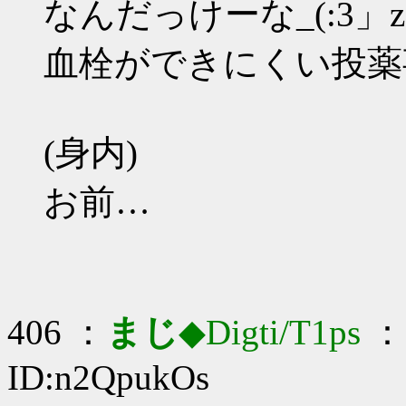
なんだっけーな_(:3」z
血栓ができにくい投薬
(身内)
お前…
406 ：
まじ
◆Digti/T1ps
： 
ID:n2QpukOs