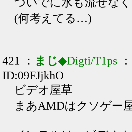
ついでに水も流せなく
(何考えてる…)
421 ：
まじ
◆Digti/T1ps
： 
ID:09FJjkhO
ビデオ屋草
まあAMDはクソゲー