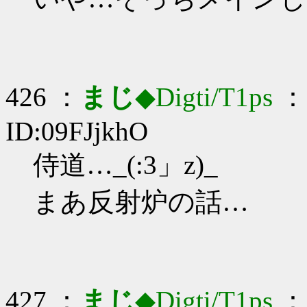
426 ：
まじ
◆Digti/T1ps
： 
ID:09FJjkhO
侍道…_(:3」z)_
まあ反射炉の話…
427 ：
まじ
◆Digti/T1ps
： 