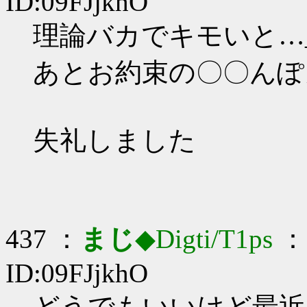
ID:09FJjkhO
理論バカでキモいと…_(:
あとお約束の〇〇んぽ
失礼しました
437 ：
まじ
◆Digti/T1ps
： 
ID:09FJjkhO
どうでもいいけど最近