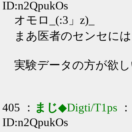
ID:n2QpukOs
オモロ_(:3」z)_
まあ医者のセンセには
実験データの方が欲し
405 ：
まじ
◆Digti/T1ps
： 
ID:n2QpukOs