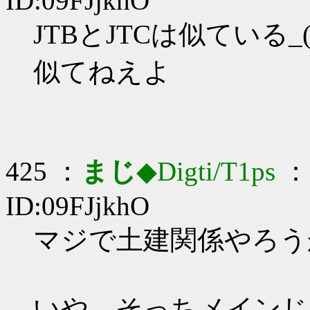
ID:09FJjkhO
JTBとJTCは似ている_(:
似てねえよ
425 ：
まじ
◆Digti/T1ps
： 
ID:09FJjkhO
マジで土建関係やろうかな
いや…そっちメインじ