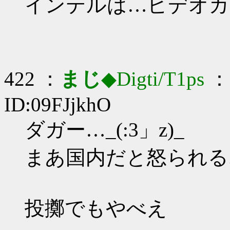
インテルは…ビデオカ
422 ：
まじ
◆Digti/T1ps
： 
ID:09FJjkhO
ダガー…_(:3」z)_
まあ国内だと怒られる
投擲でもやべえ