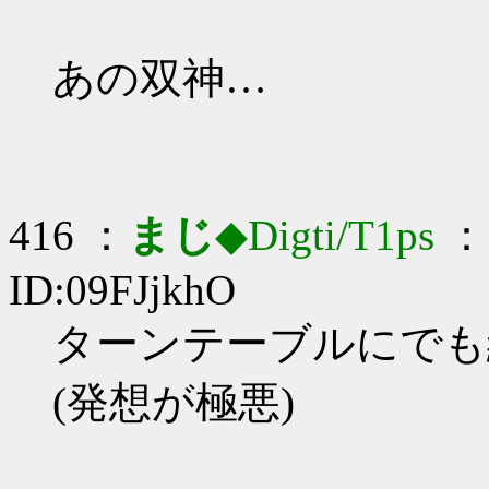
あの双神…
416 ：
まじ
◆Digti/T1ps
： 
ID:09FJjkhO
ターンテーブルにでも細工
(発想が極悪)