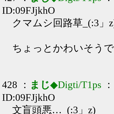
ID:09FJjkhO
クマムシ回路草_(:3」z
ちょっとかわいそうで
428 ：
まじ
◆Digti/T1ps
： 
ID:09FJjkhO
文盲頭悪…_(:3」z)_