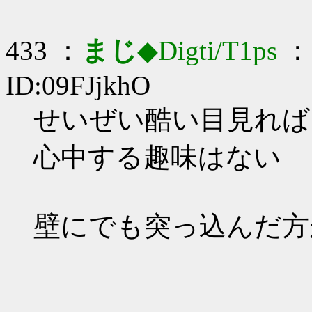
433 ：
まじ
◆Digti/T1ps
： 
ID:09FJjkhO
せいぜい酷い目見ればいい
心中する趣味はない
壁にでも突っ込んだ方