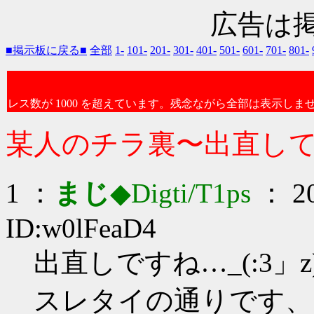
広告は
■掲示板に戻る■
全部
1-
101-
201-
301-
401-
501-
601-
701-
801-
レス数が 1000 を超えています。残念ながら全部は表示しま
某人のチラ裏〜出直し
1 ：
まじ
◆Digti/T1ps
： 20
ID:w0lFeaD4
出直しですね…_(:3」z
スレタイの通りです、