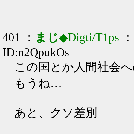
401 ：
まじ
◆Digti/T1ps
： 
ID:n2QpukOs
この国とか人間社会へ
もうね…
あと、クソ差別