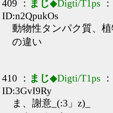
409 ：
まじ
◆Digti/T1ps
： 
ID:n2QpukOs
動物性タンパク質、植
の違い
410 ：
まじ
◆Digti/T1ps
： 
ID:3GvI9Ry
ま、謝意_(:3」z)_