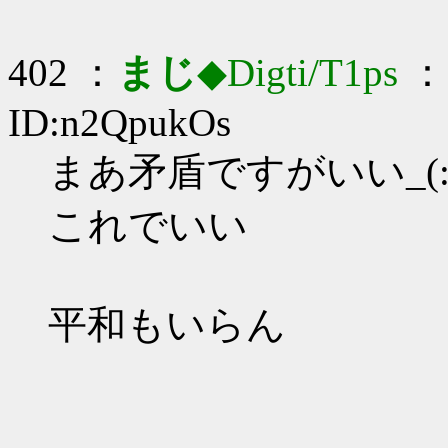
402 ：
まじ
◆Digti/T1ps
： 
ID:n2QpukOs
まあ矛盾ですがいい_(:3
これでいい
平和もいらん