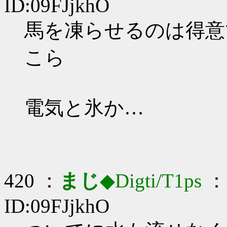
ID:09FJjkhO
馬を凍らせるのは得意です
こら
電気と氷か…
420 ：
まじ
◆Digti/T1ps
： 
ID:09FJjkhO