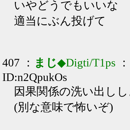
いやどうでもいいな
適当にぶん投げて
407 ：
まじ
◆Digti/T1ps
： 
ID:n2QpukOs
因果関係の洗い出ししよ_
(別な意味で怖いぞ)