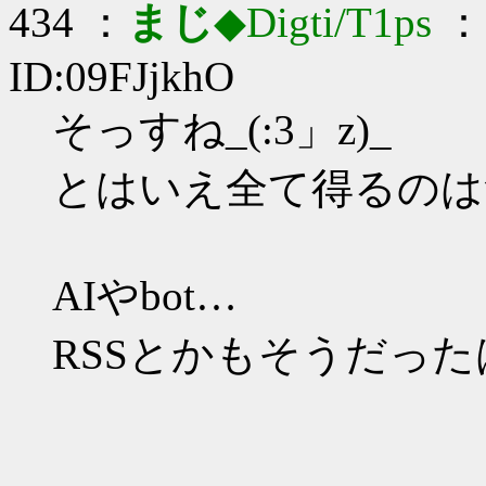
434 ：
まじ
◆Digti/T1ps
： 
ID:09FJjkhO
そっすね_(:3」z)_
とはいえ全て得るのは
AIやbot…
RSSとかもそうだった