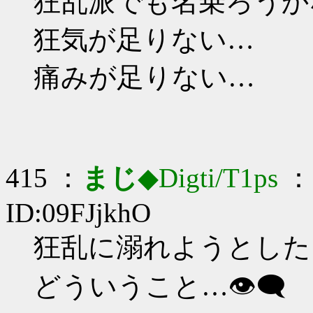
狂乱派でも名乗ろうかな_
狂気が足りない…
痛みが足りない…
415 ：
まじ
◆Digti/T1ps
： 
ID:09FJjkhO
狂乱に溺れようとしたら
どういうこと…👁️‍🗨️