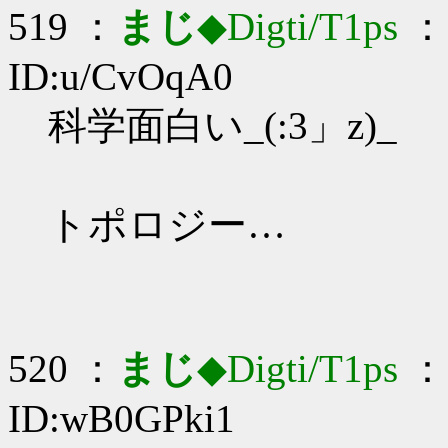
519 ：
まじ
◆Digti/T1ps
： 
ID:u/CvOqA0
科学面白い_(:3」z)_
トポロジー…
520 ：
まじ
◆Digti/T1ps
： 
ID:wB0GPki1