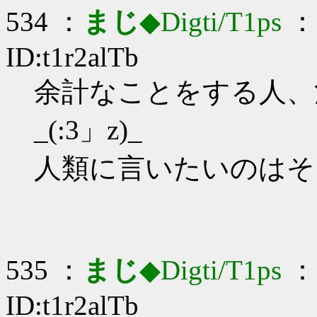
534 ：
まじ
◆Digti/T1ps
： 
ID:t1r2alTb
余計なことをする人、
_(:3」z)_
人類に言いたいのはそ
535 ：
まじ
◆Digti/T1ps
： 
ID:t1r2alTb