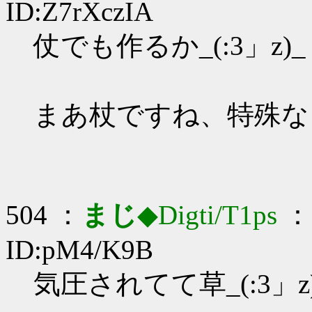
ID:Z7rXczIA
仗でも作るか_(:3」z)_
まあ杖ですね、特殊な
504 ：
まじ
◆Digti/T1ps
： 
ID:pM4/K9B
気圧されてて草_(:3」z