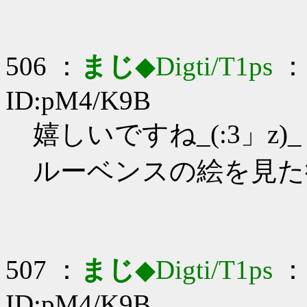
506 ：
まじ
◆Digti/T1ps
： 
ID:pM4/K9B
嬉しいですね_(:3」z)_
ルーベンスの絵を見た
507 ：
まじ
◆Digti/T1ps
： 
ID:pM4/K9B