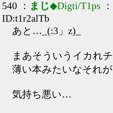
540 ：
まじ
◆Digti/T1ps
： 
ID:t1r2alTb
あと…_(:3」z)_
まあそういうイカれチン
薄い本みたいなそれが
気持ち悪い…