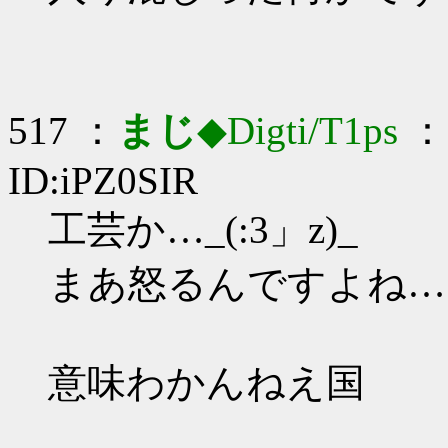
517 ：
まじ
◆Digti/T1ps
： 
ID:iPZ0SIR
工芸か…_(:3」z)_
まあ怒るんですよね…
意味わかんねえ国