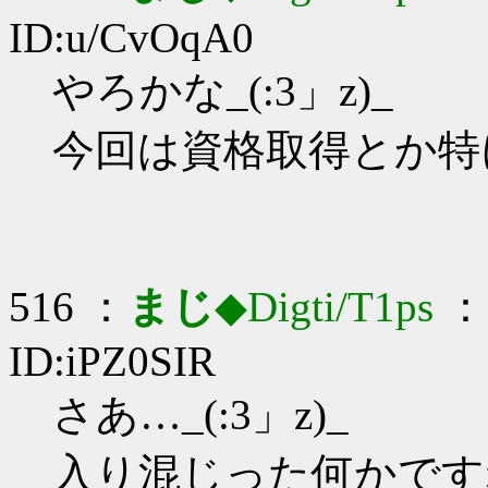
ID:u/CvOqA0
やろかな_(:3」z)_
今回は資格取得とか特
516 ：
まじ
◆Digti/T1ps
： 
ID:iPZ0SIR
さあ…_(:3」z)_
入り混じった何かです