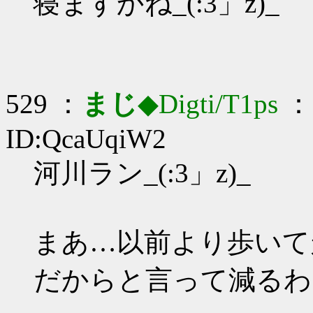
寝ますかね_(:3」z)_
529 ：
まじ
◆Digti/T1ps
： 
ID:QcaUqiW2
河川ラン_(:3」z)_
まあ…以前より歩いて
だからと言って減るわ