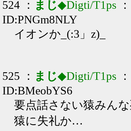
524 ：
まじ
◆Digti/T1ps
： 
ID:PNGm8NLY
イオンか_(:3」z)_
525 ：
まじ
◆Digti/T1ps
： 
ID:BMeobYS6
要点話さない猿みんな死ね
猿に失礼か…