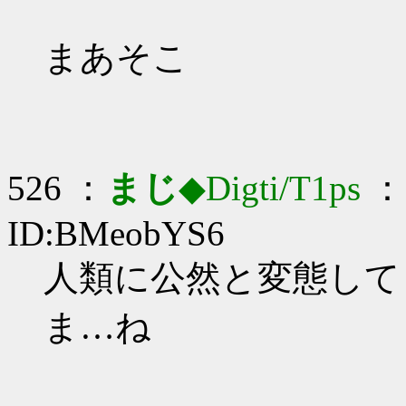
まあそこ
526 ：
まじ
◆Digti/T1ps
： 
ID:BMeobYS6
人類に公然と変態してくわ
ま…ね