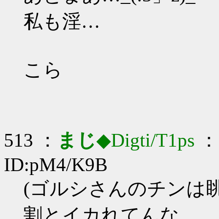
私も淫…
こら
513 ：
まじ
◆Digti/T1ps
： 
ID:pM4/K9B
(ゴルシさんのチンは
割とイカれてんな