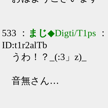
533 ：
まじ
◆Digti/T1ps
： 
ID:t1r2alTb
うわ！？_(:3」z)_
音無さん…