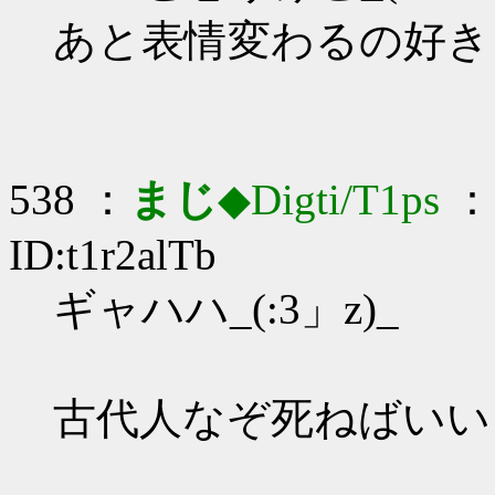
あと表情変わるの好き
538 ：
まじ
◆Digti/T1ps
： 
ID:t1r2alTb
ギャハハ_(:3」z)_
古代人なぞ死ねばいい