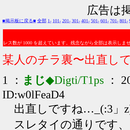
広告は
■掲示板に戻る■
全部
1-
101-
201-
301-
401-
501-
601-
701-
801-
レス数が 1000 を超えています。残念ながら全部は表示しま
某人のチラ裏〜出直し
1 ：
まじ
◆Digti/T1ps
： 20
ID:w0lFeaD4
出直しですね…_(:3」z
スレタイの通りです、