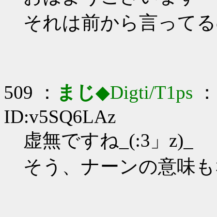
それは前から言ってる
509 ：
まじ
◆Digti/T1ps
： 
ID:v5SQ6LAz
虚無ですね_(:3」z)_
そう、ナーンの意味も