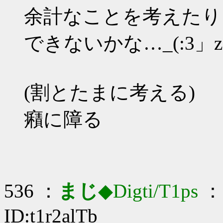
余計なことを考えたり
できないかな…_(:3」z
(割とたまに考える)
癪に障る
536 ：
まじ
◆Digti/T1ps
： 
ID:t1r2alTb