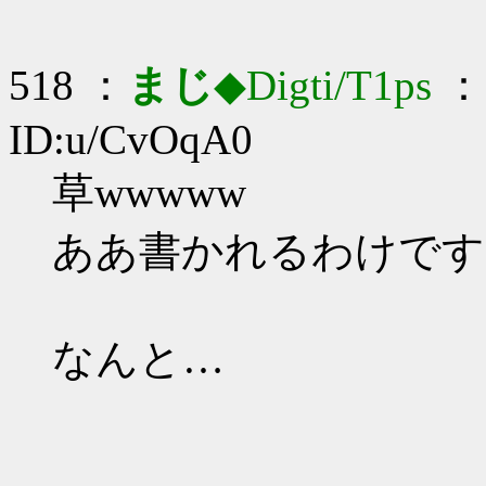
518 ：
まじ
◆Digti/T1ps
： 
ID:u/CvOqA0
草wwwww
ああ書かれるわけです
なんと…