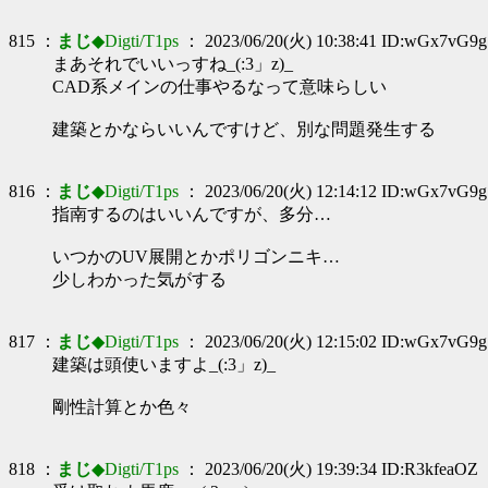
815 ：
まじ
◆Digti/T1ps
： 2023/06/20(火) 10:38:41 ID:wGx7vG9g
まあそれでいいっすね_(:3」z)_
CAD系メインの仕事やるなって意味らしい
建築とかならいいんですけど、別な問題発生する
816 ：
まじ
◆Digti/T1ps
： 2023/06/20(火) 12:14:12 ID:wGx7vG9g
指南するのはいいんですが、多分…
いつかのUV展開とかポリゴンニキ…
少しわかった気がする
817 ：
まじ
◆Digti/T1ps
： 2023/06/20(火) 12:15:02 ID:wGx7vG9g
建築は頭使いますよ_(:3」z)_
剛性計算とか色々
818 ：
まじ
◆Digti/T1ps
： 2023/06/20(火) 19:39:34 ID:R3kfeaOZ