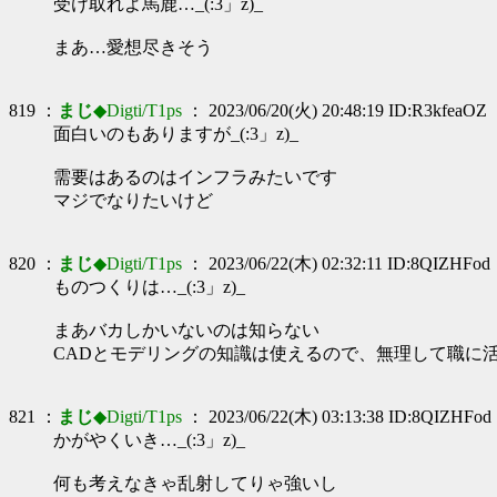
受け取れよ馬鹿…_(:3」z)_
まあ…愛想尽きそう
819 ：
まじ
◆Digti/T1ps
： 2023/06/20(火) 20:48:19 ID:R3kfeaOZ
面白いのもありますが_(:3」z)_
需要はあるのはインフラみたいです
マジでなりたいけど
820 ：
まじ
◆Digti/T1ps
： 2023/06/22(木) 02:32:11 ID:8QIZHFod
ものつくりは…_(:3」z)_
まあバカしかいないのは知らない
CADとモデリングの知識は使えるので、無理して職に
821 ：
まじ
◆Digti/T1ps
： 2023/06/22(木) 03:13:38 ID:8QIZHFod
かがやくいき…_(:3」z)_
何も考えなきゃ乱射してりゃ強いし