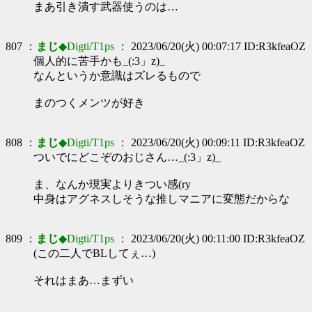
まあ引き潰す武器使うのは…
807 ：
まじ
◆Digti/T1ps
： 2023/06/20(火) 00:07:17 ID:R3kfeaOZ
個人的に苦手かも_(:3」z)_
なんというか意識はズレるもので
まのつくメンツが好き
808 ：
まじ
◆Digti/T1ps
： 2023/06/20(火) 00:09:11 ID:R3kfeaOZ
ついでにどこぞのおじさん…_(:3」z)_
ま、なんか現実よりきつい感(ry
中身はアグネスしそうな推しマニアに変態だからな
809 ：
まじ
◆Digti/T1ps
： 2023/06/20(火) 00:11:00 ID:R3kfeaOZ
(この二人でBLしてぇ…)
それはまあ…まずい