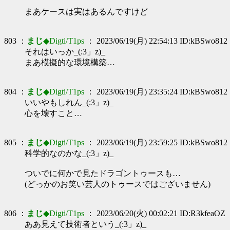
まあケースは実はあるんですけど
803 ：
まじ
◆Digti/T1ps
： 2023/06/19(月) 22:54:13 ID:kBSwo812
それはいっか_(:3」z)_
まあ模擬的な環境構築…
804 ：
まじ
◆Digti/T1ps
： 2023/06/19(月) 23:35:24 ID:kBSwo812
いいやもしれん_(:3」z)_
心を壊すこと…
805 ：
まじ
◆Digti/T1ps
： 2023/06/19(月) 23:59:25 ID:kBSwo812
科学的なのかな_(:3」z)_
ついでに何かで見たドラゴントゥースも…
(どっかのお笑い芸人のトゥースではございません)
806 ：
まじ
◆Digti/T1ps
： 2023/06/20(火) 00:02:21 ID:R3kfeaOZ
ああ見えて技術者という_(:3」z)_