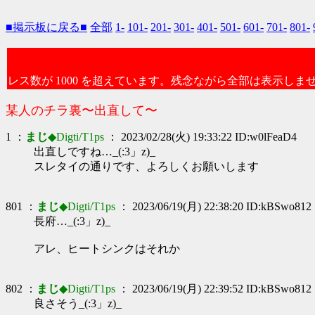
■掲示板に戻る■
全部
1-
101-
201-
301-
401-
501-
601-
701-
801-
レス数が 1000 を超えています。残念ながら全部は表示しま
某人のチラ裏〜出直して〜
1 ：
まじ
◆Digti/T1ps
： 2023/02/28(火) 19:33:22 ID:w0lFeaD4
出直しですね…_(:3」z)_
スレタイの通りです、よろしくお願いします
801 ：
まじ
◆Digti/T1ps
： 2023/06/19(月) 22:38:20 ID:kBSwo812
長府…_(:3」z)_
アレ、ヒートシンクはそれか
802 ：
まじ
◆Digti/T1ps
： 2023/06/19(月) 22:39:52 ID:kBSwo812
良さそう_(:3」z)_