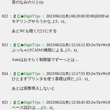
昔のなみのりと(ry
822 ：
まじ
◆Digti/T1ps
： 2023/06/22(木) 06:20:00 ID:8QIZHFod
モデリングやろうかな_(:3」z)_
あとNCも聴くだけにする
823 ：
まじ
◆Digti/T1ps
： 2023/06/22(木) 12:16:12 ID:2wTkvWz
ぶっちゃけCADの種類による_(:3」z)_
Autoはおそらく制限版でずーっとは…
824 ：
まじ
◆Digti/T1ps
： 2023/06/22(木) 12:17:55 ID:2wTkvWz
ひとまずプリンタを使う基礎は得た_(:3」z)_
あとは実際導入しないと
825 ：
まじ
◆Digti/T1ps
： 2023/06/22(木) 12:30:45 ID:2wTkvWz
ベース設計は…_(:3」z)_