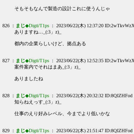
そもそもなんで製造の設計これに使うんじゃ
826 ：
まじ
◆Digti/T1ps
： 2023/06/22(木) 12:37:20 ID:2wTkvWz
ありますね…_(:3」z)_
都内の企業らしいけど、拠点ある
827 ：
まじ
◆Digti/T1ps
： 2023/06/22(木) 12:52:35 ID:2wTkvWz
案件案内でそれはまあ_(:3」z)_
ありましたね
828 ：
まじ
◆Digti/T1ps
： 2023/06/22(木) 20:32:32 ID:8QIZHFod
知らねえっす_(:3」z)_
仕事のえり好みレベル、今までより低いかな
829 ：
まじ
◆Digti/T1ps
： 2023/06/22(木) 21:51:47 ID:8QIZHFod