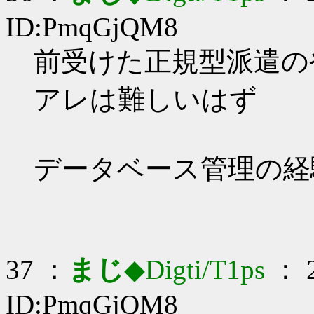
ID:PmqGjQM8
前受けた正規型派遣のやつ
アレは難しいはず
データベース管理の経
37 ：
まじ
◆Digti/T1ps
： 2
ID:PmqGjQM8