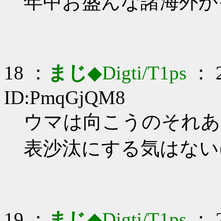
年中お盛んな諸海外が
18 ：
まじ
◆Digti/T1ps
： 2
ID:PmqGjQM8
ウマは向こうのそれある
表沙汰にする気はない
19 ：
まじ
◆Digti/T1ps
： 2