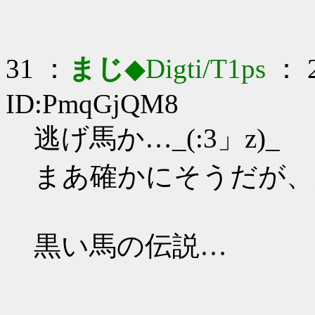
31 ：
まじ
◆Digti/T1ps
： 2
ID:PmqGjQM8
逃げ馬か…_(:3」z)_
まあ確かにそうだが、
黒い馬の伝説…