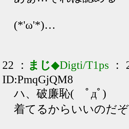
(*'ω'*)…
22 ：
まじ
◆Digti/T1ps
： 2
ID:PmqGjQM8
ハ、破廉恥( ﾟдﾟ)
着てるからいいのだぞ