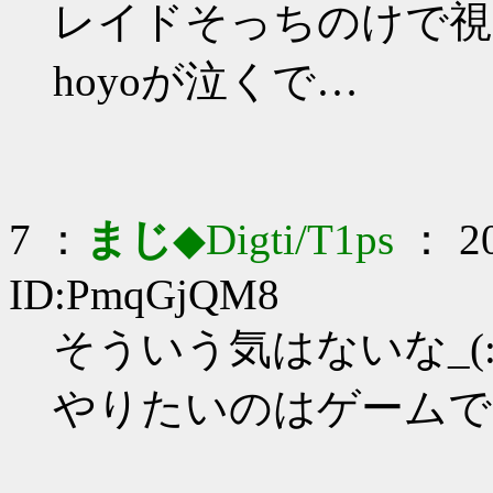
レイドそっちのけで視
hoyoが泣くで…
7 ：
まじ
◆Digti/T1ps
： 20
ID:PmqGjQM8
そういう気はないな_(:3
やりたいのはゲームでな