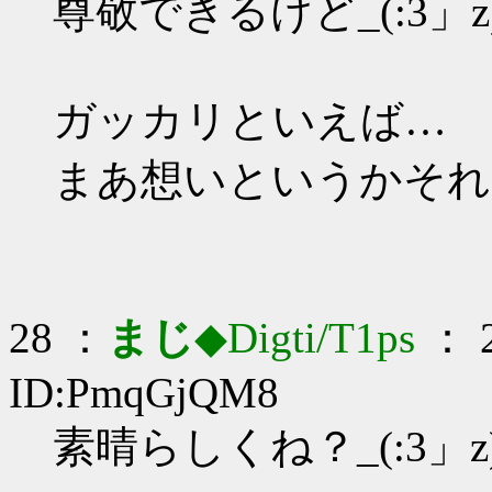
尊敬できるけど_(:3」z
ガッカリといえば…
まあ想いというかそれ
28 ：
まじ
◆Digti/T1ps
： 2
ID:PmqGjQM8
素晴らしくね？_(:3」z