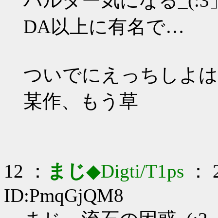
バルダー気になる_(:3」
DA以上に有名で…
ついでにえっちしよは
某作、もう草
12 ：
まじ
◆Digti/T1ps
： 2
ID:PmqGjQM8