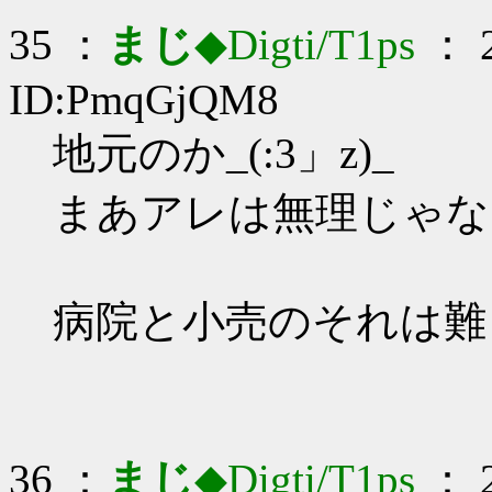
35 ：
まじ
◆Digti/T1ps
： 2
ID:PmqGjQM8
地元のか_(:3」z)_
まあアレは無理じゃな
病院と小売のそれは難
36 ：
まじ
◆Digti/T1ps
： 2