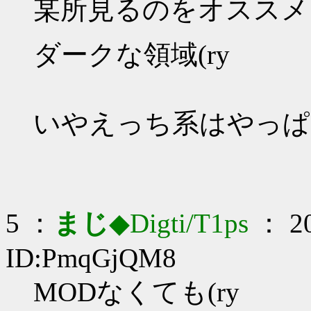
某所見るのをオススメします
ダークな領域(ry
いやえっち系はやっぱ
5 ：
まじ
◆Digti/T1ps
： 20
ID:PmqGjQM8
MODなくても(ry