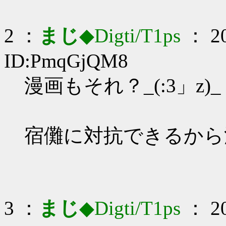
2 ：
まじ
◆Digti/T1ps
： 20
ID:PmqGjQM8
漫画もそれ？_(:3」z)_
宿儺に対抗できるから
3 ：
まじ
◆Digti/T1ps
： 20