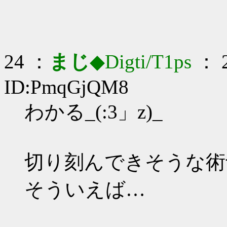
24 ：
まじ
◆Digti/T1ps
： 2
ID:PmqGjQM8
わかる_(:3」z)_
切り刻んできそうな術士
そういえば…