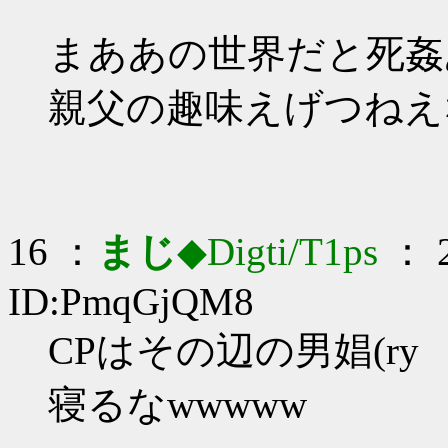
まああの世界だと死姦
親父の趣味えげつねえ
16 ：
まじ
◆Digti/T1ps
： 2
ID:PmqGjQM8
CPはその辺の男娼(ry
寝るなwwwww