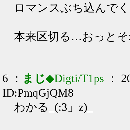
ロマンスぶち込んでく
本来区切る…おっとそ
6 ：
まじ
◆Digti/T1ps
： 20
ID:PmqGjQM8
わかる_(:3」z)_