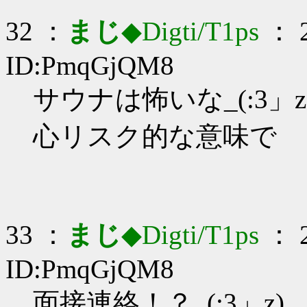
32 ：
まじ
◆Digti/T1ps
： 2
ID:PmqGjQM8
サウナは怖いな_(:3」z
心リスク的な意味で
33 ：
まじ
◆Digti/T1ps
： 2
ID:PmqGjQM8
面接連絡！？_(:3」z)_