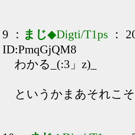
9 ：
まじ
◆Digti/T1ps
： 20
ID:PmqGjQM8
わかる_(:3」z)_
というかまあそれこそ