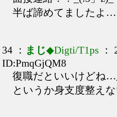
半ば諦めてましたよ…
34 ：
まじ
◆Digti/T1ps
： 2
ID:PmqGjQM8
復職だといいけどね…_(:
というか身支度整えな