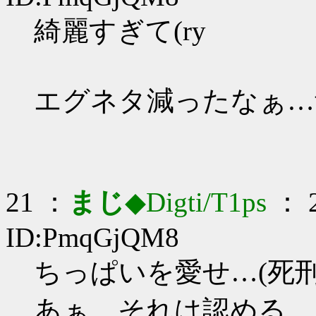
綺麗すぎて(ry
エグネタ減ったなぁ…
21 ：
まじ
◆Digti/T1ps
： 2
ID:PmqGjQM8
ちっぱいを愛せ…(死刑
あぁ…それは認める