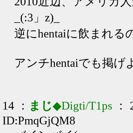
2010近辺、アメリカ
_(:3」z)_
逆にhentaiに飲まれる
アンチhentaiでも掲
14 ：
まじ
◆Digti/T1ps
： 2
ID:PmqGjQM8