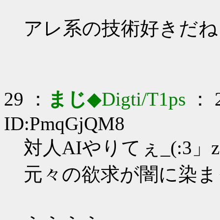
アレ系の技術好きだね
29 ：
まじ
◆Digti/T1ps
： 2
ID:PmqGjQM8
対人AIやりてぇ_(:3」z
元々の欲求が闇に染ま