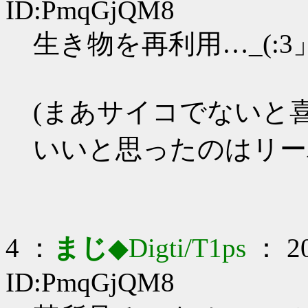
ID:PmqGjQM8
生き物を再利用…_(:3」
(まあサイコでないと
いいと思ったのはリー
4 ：
まじ
◆Digti/T1ps
： 20
ID:PmqGjQM8