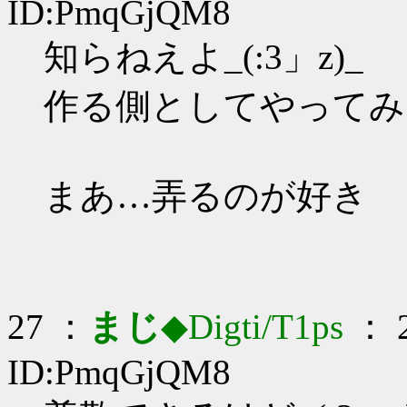
ID:PmqGjQM8
知らねえよ_(:3」z)_
作る側としてやってみ
まあ…弄るのが好き
27 ：
まじ
◆Digti/T1ps
： 2
ID:PmqGjQM8