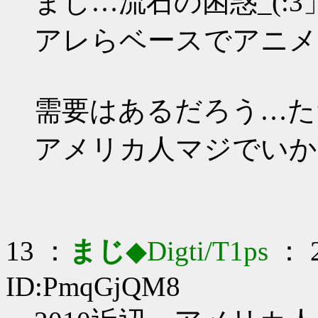
まじ…流石の困惑_(:3」
アレらベースでアニメと
需要はあるだろう…た
アメリカ人マジでいか
13 ：
まじ
◆Digti/T1ps
： 2
ID:PmqGjQM8