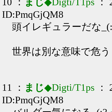
10 ：
まじ
◆Digti/T1ps
： 2
ID:PmqGjQM8
頭イレギュラーだな_(:3
世界は別な意味で危う
11 ：
まじ
◆Digti/T1ps
： 2
ID:PmqGjQM8