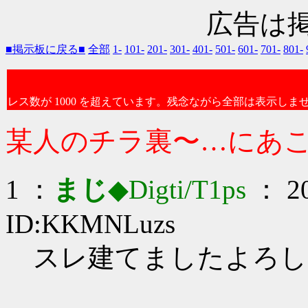
広告は
■掲示板に戻る■
全部
1-
101-
201-
301-
401-
501-
601-
701-
801-
レス数が 1000 を超えています。残念ながら全部は表示しま
某人のチラ裏〜…にあ
1 ：
まじ
◆Digti/T1ps
： 20
ID:KKMNLuzs
スレ建てましたよろしく_