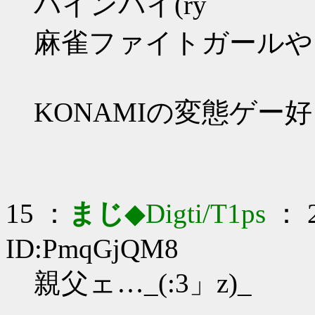
バインバイ(ry
麻雀ファイトガールや
KONAMIの変態ゲー
15 ：
まじ
◆Digti/T1ps
： 2
ID:PmqGjQM8
親父ェ…_(:3」z)_