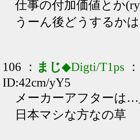
仕事の付加価値とか(ry
うーん後どうするかは
106 ：
まじ
◆Digti/T1ps
： 
ID:42cm/yY5
メーカーアフターは…_(:
日本マシな方なの草