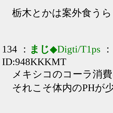
栃木とかは案外食うら
134 ：
まじ
◆Digti/T1ps
： 
ID:948KKKMT
メキシコのコーラ消費
それこそ体内のPHが