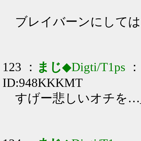
ブレイバーンにしては
123 ：
まじ
◆Digti/T1ps
： 
ID:948KKKMT
すげー悲しいオチを…_(: