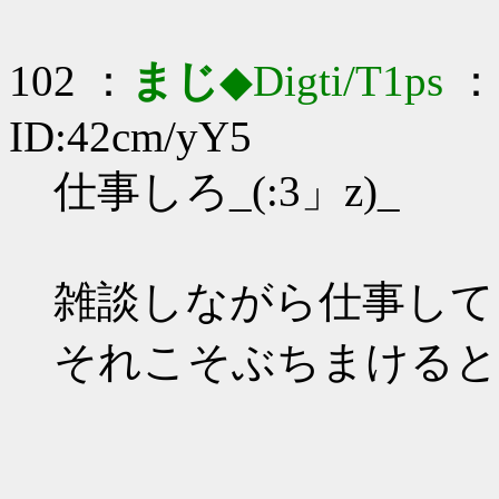
102 ：
まじ
◆Digti/T1ps
： 
ID:42cm/yY5
仕事しろ_(:3」z)_
雑談しながら仕事して
それこそぶちまけると