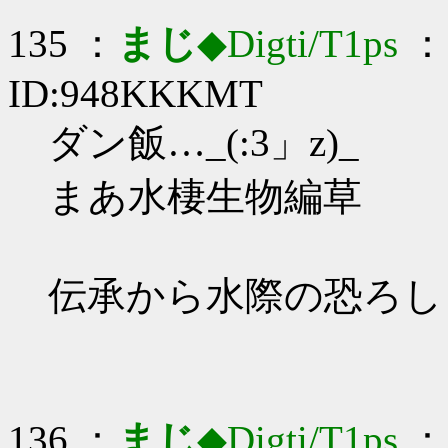
135 ：
まじ
◆Digti/T1ps
： 
ID:948KKKMT
ダン飯…_(:3」z)_
まあ水棲生物編草
伝承から水際の恐ろし
136 ：
まじ
◆Digti/T1ps
： 