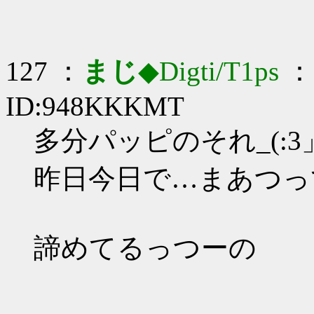
127 ：
まじ
◆Digti/T1ps
： 
ID:948KKKMT
多分パッピのそれ_(:3」
昨日今日で…まあつっ
諦めてるっつーの