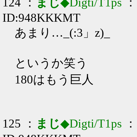
124 ：
まじ
◆Digti/T1ps
： 
ID:948KKKMT
あまり…_(:3」z)_
というか笑う
180はもう巨人
125 ：
まじ
◆Digti/T1ps
： 