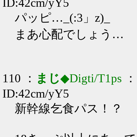
ID:42cm/yY5
パッピ…_(:3」z)_
まあ心配でしょう…
110 ：
まじ
◆Digti/T1ps
： 
ID:42cm/yY5
新幹線乞食パス！？