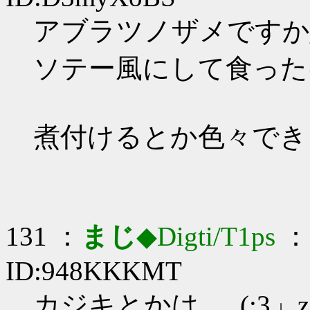
アブラツノザメですか_(:
ソテー風にして食った
煮付けるとか色々でき
131 ：
まじ
◆Digti/T1ps
： 
ID:948KKKMT
カジキとかは…_(:3」z