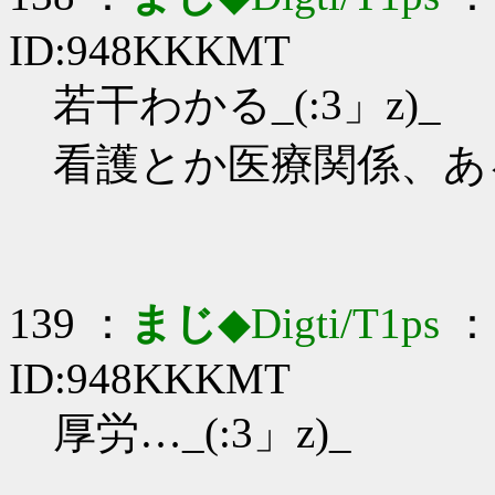
ID:948KKKMT
若干わかる_(:3」z)_
看護とか医療関係、あ
139 ：
まじ
◆Digti/T1ps
： 
ID:948KKKMT
厚労…_(:3」z)_