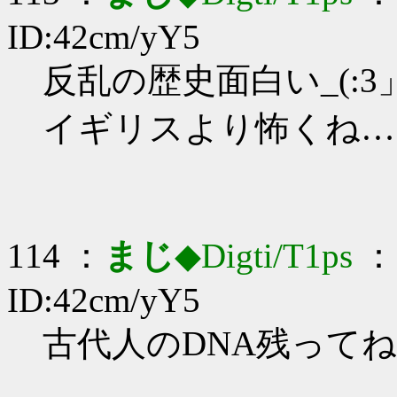
ID:42cm/yY5
反乱の歴史面白い_(:3」
イギリスより怖くね…
114 ：
まじ
◆Digti/T1ps
： 
ID:42cm/yY5
古代人のDNA残ってねえか