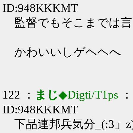
ID:948KKKMT
監督でもそこまでは言っ
かわいいしゲヘヘへ
122 ：
まじ
◆Digti/T1ps
： 
ID:948KKKMT
下品連邦兵気分_(:3」z)