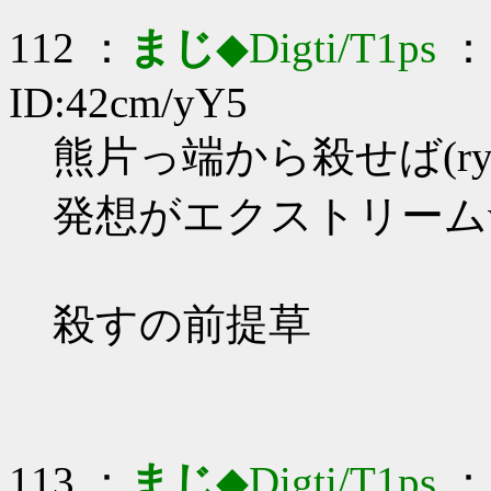
112 ：
まじ
◆Digti/T1ps
： 
ID:42cm/yY5
熊片っ端から殺せば(r
発想がエクストリームw
殺すの前提草
113 ：
まじ
◆Digti/T1ps
： 