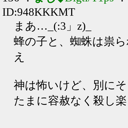
ID:948KKKMT
まあ…_(:3」z)_
蜂の子と、蜘蛛は祟ら
え
神は怖いけど、別にそ
たまに容赦なく殺し楽