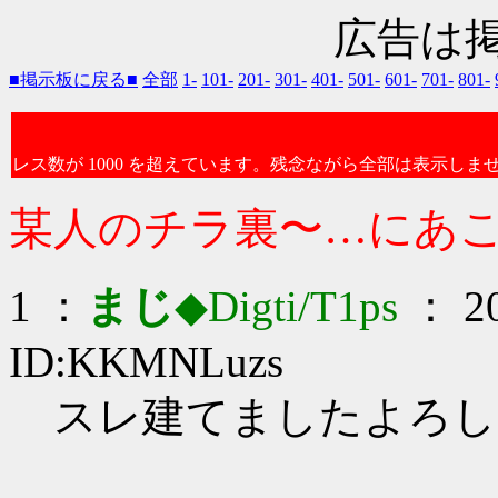
広告は
■掲示板に戻る■
全部
1-
101-
201-
301-
401-
501-
601-
701-
801-
レス数が 1000 を超えています。残念ながら全部は表示しま
某人のチラ裏〜…にあ
1 ：
まじ
◆Digti/T1ps
： 20
ID:KKMNLuzs
スレ建てましたよろしく_