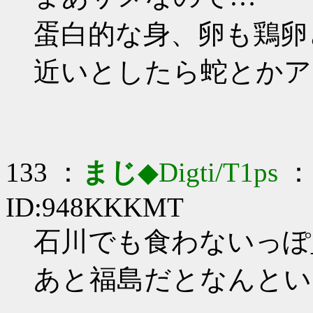
蛋白的な身、卵も鶏卵
近いとしたら蛇とかア
133 ：
まじ
◆Digti/T1ps
： 
ID:948KKKMT
石川でも食わないっぽ_(:
あと福島だとなんとい