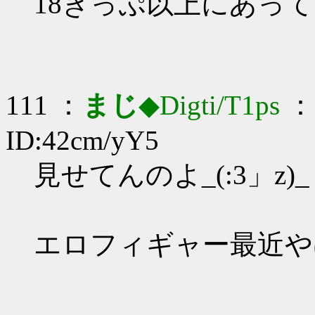
18きっぷ以上にあって
111 ：
まじ
◆Digti/T1ps
： 
ID:42cm/yY5
見せてんのよ_(:3」z)_
エロフィギャー最近や