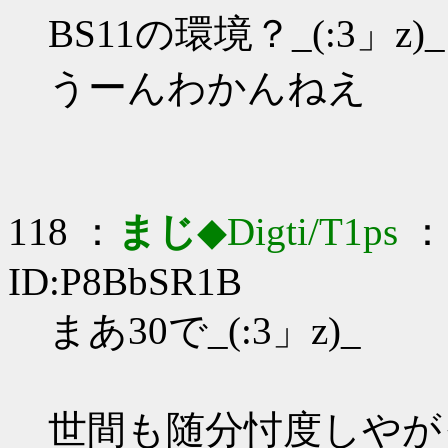
BS11の環境？_(:3」z)_
うーんわかんねえ
118 ：
まじ
◆Digti/T1ps
： 
ID:P8BbSR1B
まあ30で_(:3」z)_
世間も随分忖度しやが