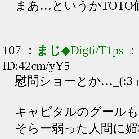
まあ…というかTOTO
107 ：
まじ
◆Digti/T1ps
： 
ID:42cm/yY5
慰問ショーとか…_(:3」
キャピタルのグールも
そらー弱った人間に媚