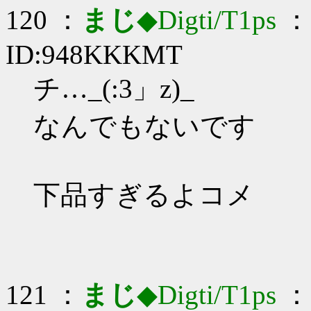
120 ：
まじ
◆Digti/T1ps
： 
ID:948KKKMT
チ…_(:3」z)_
なんでもないです
下品すぎるよコメ
121 ：
まじ
◆Digti/T1ps
： 