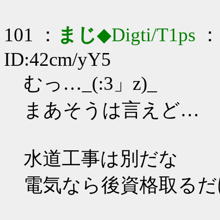
101 ：
まじ
◆Digti/T1ps
： 
ID:42cm/yY5
むっ…_(:3」z)_
まあそうは言えど…
水道工事は別だな
電気なら後資格取るだ