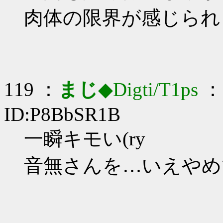
肉体の限界が感じられ
119 ：
まじ
◆Digti/T1ps
： 
ID:P8BbSR1B
一瞬キモい(ry
音無さんを…いえやめ