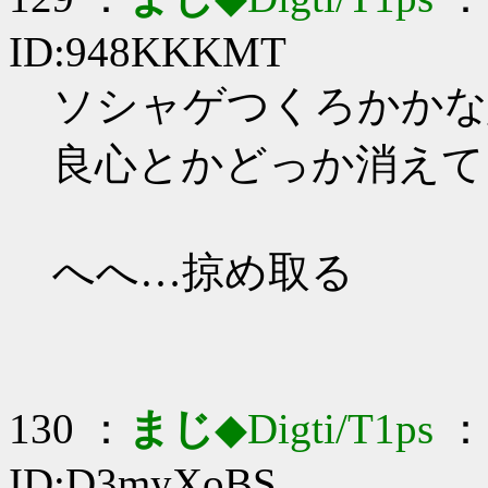
ID:948KKKMT
ソシャゲつくろかかな_(:
良心とかどっか消えて
へへ…掠め取る
130 ：
まじ
◆Digti/T1ps
： 
ID:D3myXoBS