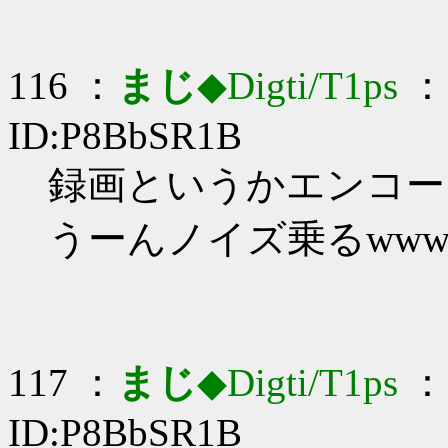
116 ：
まじ
◆Digti/T1ps
： 
ID:P8BbSR1B
録画というかエンコード？
うーんノイズ乗るwww
117 ：
まじ
◆Digti/T1ps
： 
ID:P8BbSR1B