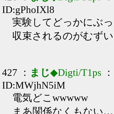
ID:gPhoIXl8
実験してどっかにぶっ放
収束されるのがむずい
427 ：
まじ
◆Digti/T1ps
： 
ID:MWjhN5iM
電気どこwwwww
まあ関係なくもない…