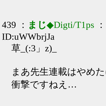
439 ：
まじ
◆Digti/T1ps
： 
ID:uWWbrjJa
草_(:3」z)_
まあ先生連載はやめた
衝撃ですねえ…