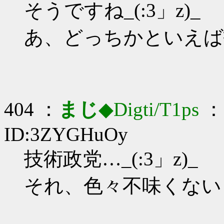
そうですね_(:3」z)_
あ、どっちかといえば
404 ：
まじ
◆Digti/T1ps
： 
ID:3ZYGHuOy
技術政党…_(:3」z)_
それ、色々不味くない