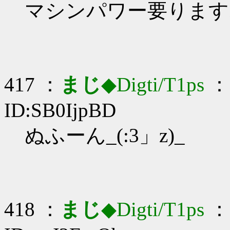
マシンパワー要ります
417 ：
まじ
◆Digti/T1ps
： 
ID:SB0IjpBD
ぬふーん_(:3」z)_
418 ：
まじ
◆Digti/T1ps
： 