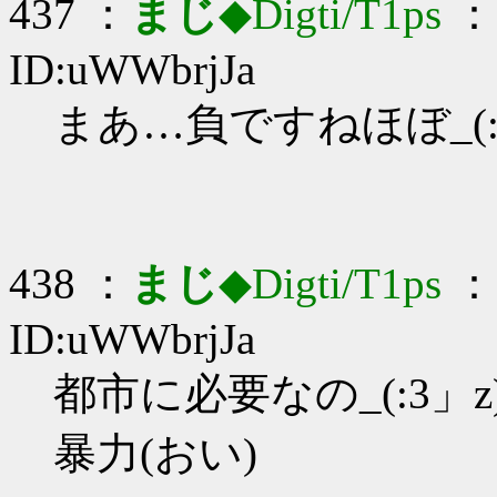
437 ：
まじ
◆Digti/T1ps
： 
ID:uWWbrjJa
まあ…負ですねほぼ_(:3
438 ：
まじ
◆Digti/T1ps
： 
ID:uWWbrjJa
都市に必要なの_(:3」z
暴力(おい)