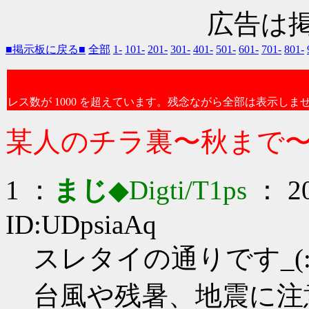
広告は
■掲示板に戻る■
全部
1-
101-
201-
301-
401-
501-
601-
701-
801-
レス数が 1000 を超えています。残念ながら全部は表示しま
某人のチラ裏〜秋まで
1 ：
まじ
◆Digti/T1ps
： 20
ID:UDpsiaAq
スレタイの通りです_(:3
台風や残暑、地震に注