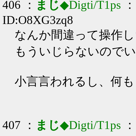
406 ：
まじ
◆Digti/T1ps
： 
ID:O8XG3zq8
なんか間違って操作しちゃ
もういじらないのでい
小言言われるし、何も
407 ：
まじ
◆Digti/T1ps
： 