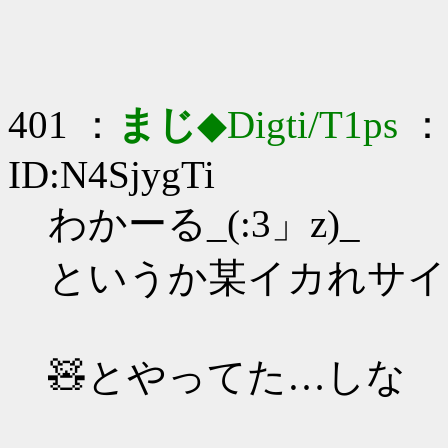
401 ：
まじ
◆Digti/T1ps
： 
ID:N4SjygTi
わかーる_(:3」z)_
というか某イカれサイ
🧸とやってた…しな