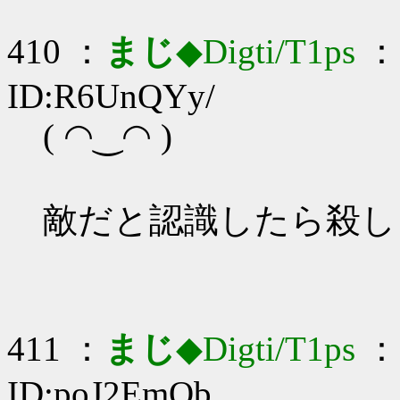
410 ：
まじ
◆Digti/T1ps
： 
ID:R6UnQYy/
( ◠‿◠ )
敵だと認識したら殺し
411 ：
まじ
◆Digti/T1ps
： 
ID:poJ2EmOb