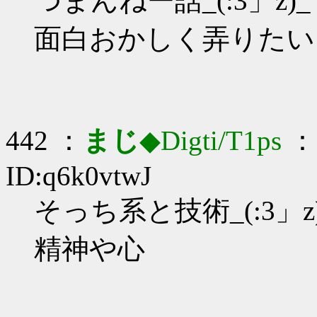
つまんねー話_(:3」z)_
面白おかしく弄りたい
442 ：
まじ
◆Digti/T1ps
： 
ID:q6k0vtwJ
そっち系と技術_(:3」z
精神や心