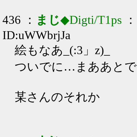
436 ：
まじ
◆Digti/T1ps
： 
ID:uWWbrjJa
絵もなあ_(:3」z)_
ついでに…まああとで
某さんのそれか