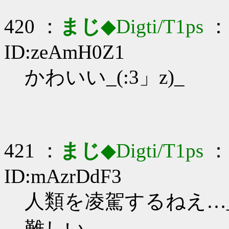
420 ：
まじ
◆Digti/T1ps
： 
ID:zeAmH0Z1
かわいい_(:3」z)_
421 ：
まじ
◆Digti/T1ps
： 
ID:mAzrDdF3
人類を凌駕するねえ…_(:
難しい