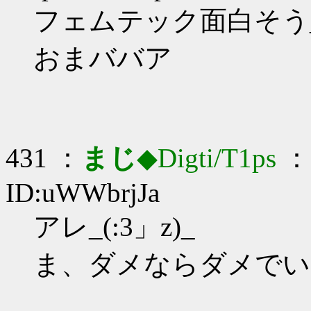
フェムテック面白そう_(:
おまババア
431 ：
まじ
◆Digti/T1ps
： 
ID:uWWbrjJa
アレ_(:3」z)_
ま、ダメならダメでい