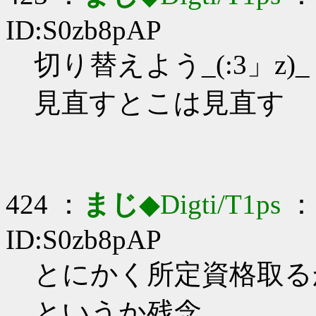
ID:S0zb8pAP
切り替えよう_(:3」z)_
見直すとこは見直す
424 ：
まじ
◆Digti/T1ps
： 
ID:S0zb8pAP
とにかく所定資格取るか…
というか残念…