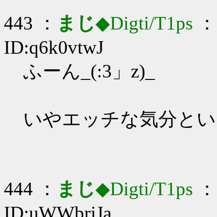
443 ：
まじ
◆Digti/T1ps
： 
ID:q6k0vtwJ
ふーん_(:3」z)_
いやエッチな気分とい
444 ：
まじ
◆Digti/T1ps
： 
ID:uWWbrjJa