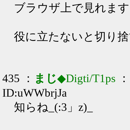
ブラウザ上で見れます
役に立たないと切り捨
435 ：
まじ
◆Digti/T1ps
： 
ID:uWWbrjJa
知らね_(:3」z)_