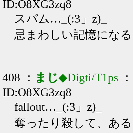
ID:O8XG3zq8
スパム…_(:3」z)_
忌まわしい記憶になる
408 ：
まじ
◆Digti/T1ps
： 
ID:O8XG3zq8
fallout…_(:3」z)_
奪ったり殺して、ある