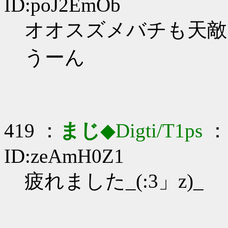
ID:poJ2EmOb
オオスズメバチも天敵いた
うーん
419 ：
まじ
◆Digti/T1ps
： 
ID:zeAmH0Z1
疲れました_(:3」z)_