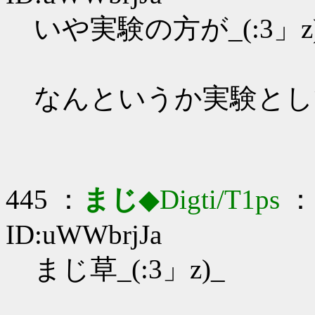
いや実験の方が_(:3」z
なんというか実験として
445 ：
まじ
◆Digti/T1ps
： 
ID:uWWbrjJa
まじ草_(:3」z)_