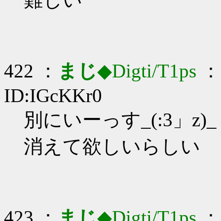
422 ：
まじ
◆Digti/T1ps
： 
ID:IGcKKr0
別にいーっす_(:3」z)_
消えて欲しいらしい
423 ：
まじ
◆Digti/T1ps
： 