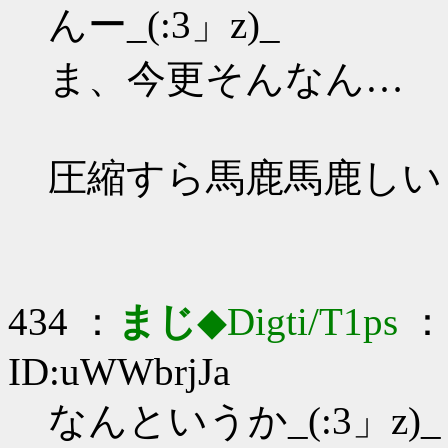
んー_(:3」z)_
ま、今更そんなん…
圧縮すら馬鹿馬鹿しい
434 ：
まじ
◆Digti/T1ps
： 
ID:uWWbrjJa
なんというか_(:3」z)_