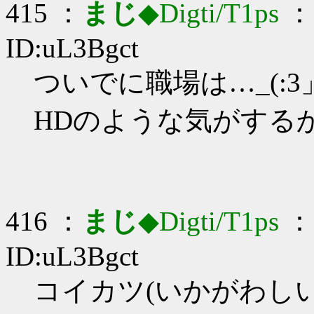
415 ：
まじ
◆Digti/T1ps
： 
ID:uL3Bgct
ついでに職場は…_(:3」
HDのような気がする
416 ：
まじ
◆Digti/T1ps
： 
ID:uL3Bgct
コイカツ(いかがわしいソ