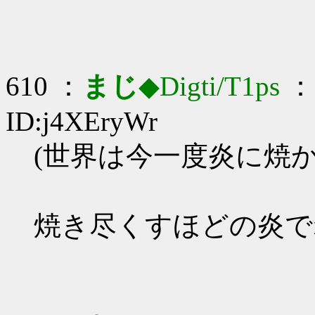
610 ：
まじ
◆Digti/T1ps
： 
ID:j4XEryWr
(世界は今一度炎に焼
焼き尽くすほどの炎で