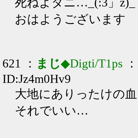
死ねよダニ…_(:3」z)_
おはようございます
621 ：
まじ
◆Digti/T1ps
： 
ID:Jz4m0Hv9
大地にありったけの血を
それでいい…