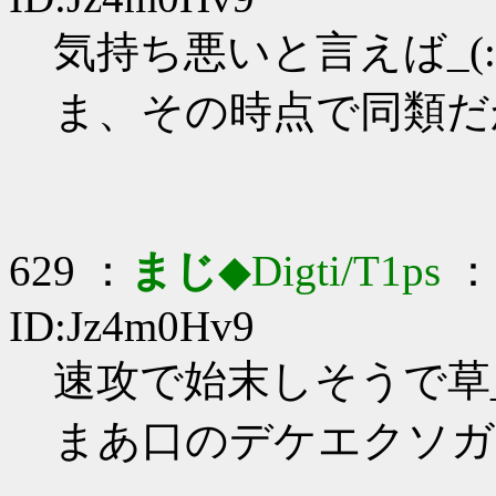
気持ち悪いと言えば_(:3
ま、その時点で同類だ
629 ：
まじ
◆Digti/T1ps
： 
ID:Jz4m0Hv9
速攻で始末しそうで草_(:
まあ口のデケエクソガ