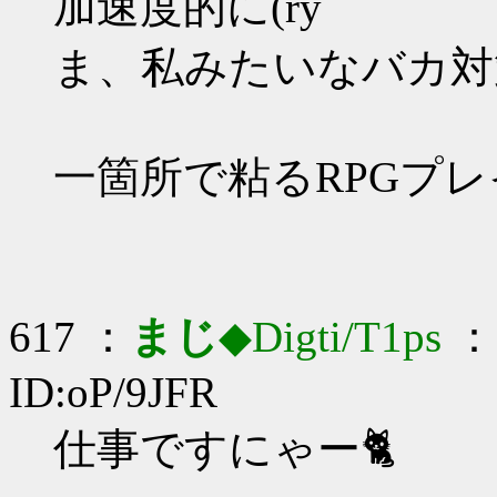
加速度的に(ry
ま、私みたいなバカ対策
一箇所で粘るRPGプ
617 ：
まじ
◆Digti/T1ps
： 
ID:oP/9JFR
仕事ですにゃー🐈