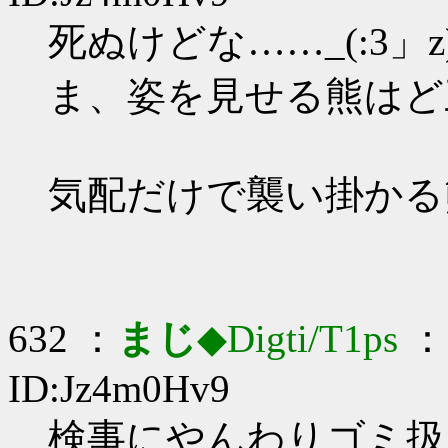
死ぬけどな……_(:3」z
ま、姿を見せる熊はど
気配だけで襲い掛かる
632 ：
まじ
◆Digti/T1ps
： 
ID:Jz4m0Hv9
検事にやんわりゴミ扱い