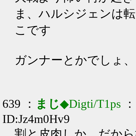
ま、ハルシジェンは転
こです
ガンナーとかでしょ、
639 ：
まじ
◆Digti/T1ps
： 
ID:Jz4m0Hv9
割と皮肉しか…だから好き