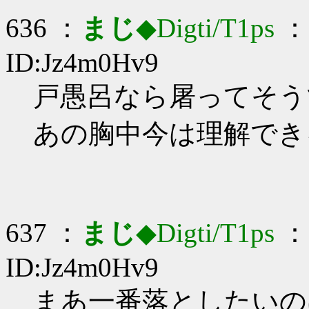
636 ：
まじ
◆Digti/T1ps
： 
ID:Jz4m0Hv9
戸愚呂なら屠ってそうで草
あの胸中今は理解でき
637 ：
まじ
◆Digti/T1ps
： 
ID:Jz4m0Hv9
まあ一番落としたいの