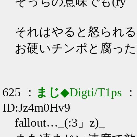
そっちの意味でも(ry
それはやると怒られる
お硬いチンポと腐った
625 ：
まじ
◆Digti/T1ps
： 
ID:Jz4m0Hv9
fallout…_(:3」z)_