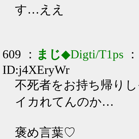
す…ええ
609 ：
まじ
◆Digti/T1ps
： 
ID:j4XEryWr
不死者をお持ち帰りしそ
イカれてんのか…
褒め言葉♡