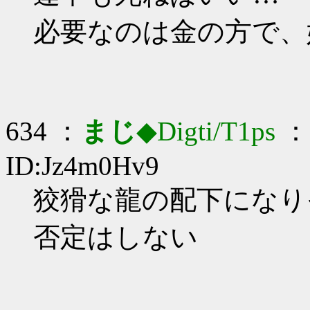
必要なのは金の方で、
634 ：
まじ
◆Digti/T1ps
： 
ID:Jz4m0Hv9
狡猾な龍の配下になりそう
否定はしない