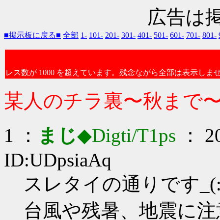
広告は
■掲示板に戻る■
全部
1-
101-
201-
301-
401-
501-
601-
701-
801-
レス数が 1000 を超えています。残念ながら全部は表示しま
某人のチラ裏〜秋まで
1 ：
まじ
◆Digti/T1ps
： 20
ID:UDpsiaAq
スレタイの通りです_(:3
台風や残暑、地震に注