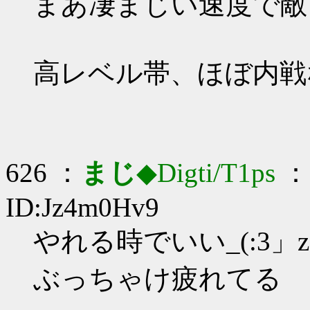
まあ凄まじい速度で敵
高レベル帯、ほぼ内戦
626 ：
まじ
◆Digti/T1ps
： 
ID:Jz4m0Hv9
やれる時でいい_(:3」z
ぶっちゃけ疲れてる