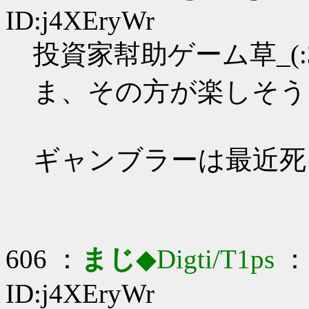
ID:j4XEryWr
投資家幇助ゲーム草_(:3
ま、その方が楽しそう
ギャンブラーは最近死
606 ：
まじ
◆Digti/T1ps
： 
ID:j4XEryWr