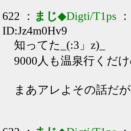
622 ：
まじ
◆Digti/T1ps
： 
ID:Jz4m0Hv9
知ってた_(:3」z)_
9000人も温泉行くだ
まあアレよその話だが