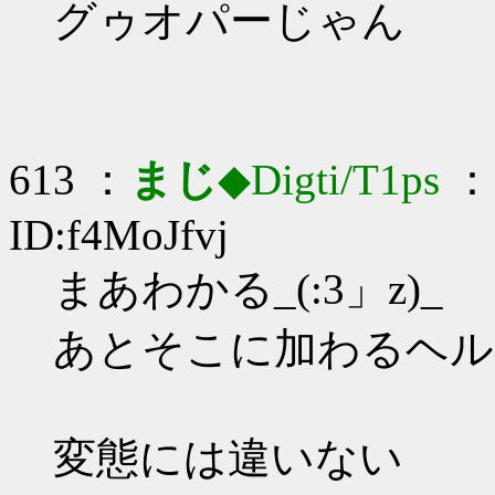
グゥオパーじゃん
613 ：
まじ
◆Digti/T1ps
： 
ID:f4MoJfvj
まあわかる_(:3」z)_
あとそこに加わるヘルタ
変態には違いない