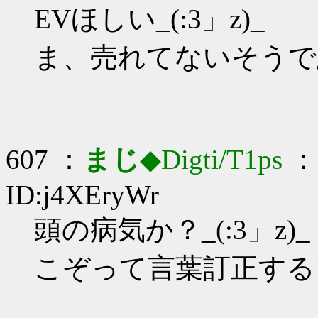
EVほしい_(:3」z)_
ま、売れてないそうで
607 ：
まじ
◆Digti/T1ps
： 
ID:j4XEryWr
頭の病気か？_(:3」z)_
こぞって言葉訂正する