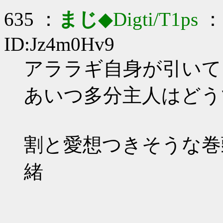
635 ：
まじ
◆Digti/T1ps
： 
ID:Jz4m0Hv9
アララギ自身が引いてそう
あいつ多分主人はどう
割と愛想つきそうな巻
緒