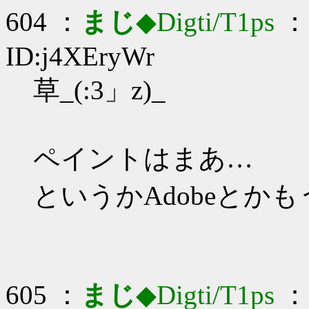
604 ：
まじ
◆Digti/T1ps
： 
ID:j4XEryWr
草_(:3」z)_
ペイントはまあ…
というかAdobeとか
605 ：
まじ
◆Digti/T1ps
： 