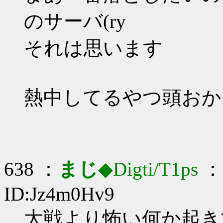
のサーバ(ry
それは思います
熱中してるやつ頭おか
638 ：
まじ
◆Digti/T1ps
： 
ID:Jz4m0Hv9
大戦より怖い何か起きてる