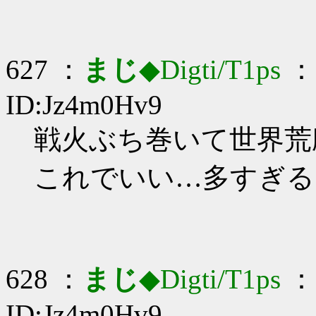
627 ：
まじ
◆Digti/T1ps
： 
ID:Jz4m0Hv9
戦火ぶち巻いて世界荒廃さ
これでいい…多すぎる
628 ：
まじ
◆Digti/T1ps
： 
ID:Jz4m0Hv9