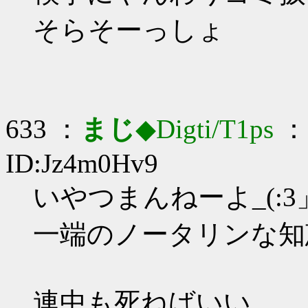
そらそーっしょ
633 ：
まじ
◆Digti/T1ps
： 
ID:Jz4m0Hv9
いやつまんねーよ_(:3」
一端のノータリンな知
連中も死ねばいい…