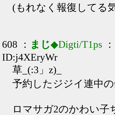
(もれなく報復してる気
608 ：
まじ
◆Digti/T1ps
： 
ID:j4XEryWr
草_(:3」z)_
予約したジジイ連中の
ロマサガ2のかわい子