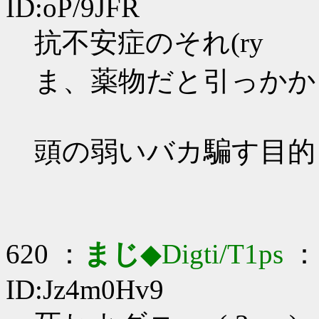
ID:oP/9JFR
抗不安症のそれ(ry
ま、薬物だと引っかか
頭の弱いバカ騙す目的
620 ：
まじ
◆Digti/T1ps
： 
ID:Jz4m0Hv9