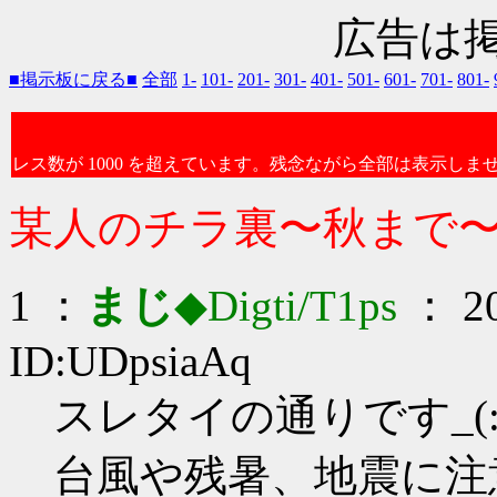
広告は
■掲示板に戻る■
全部
1-
101-
201-
301-
401-
501-
601-
701-
801-
レス数が 1000 を超えています。残念ながら全部は表示しま
某人のチラ裏〜秋まで
1 ：
まじ
◆Digti/T1ps
： 20
ID:UDpsiaAq
スレタイの通りです_(:3
台風や残暑、地震に注