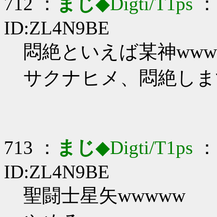
712 ：
まじ
◆Digti/T1ps
： 
ID:ZL4N9BE
悶絶といえば某神www
サクナヒメ、悶絶しま
713 ：
まじ
◆Digti/T1ps
： 
ID:ZL4N9BE
聖闘士星矢wwwww