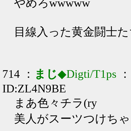
やめろwwwww
目線入った黄金闘士た
714 ：
まじ
◆Digti/T1ps
： 
ID:ZL4N9BE
まあ色々チラ(ry
美人がスーツつけちゃえ