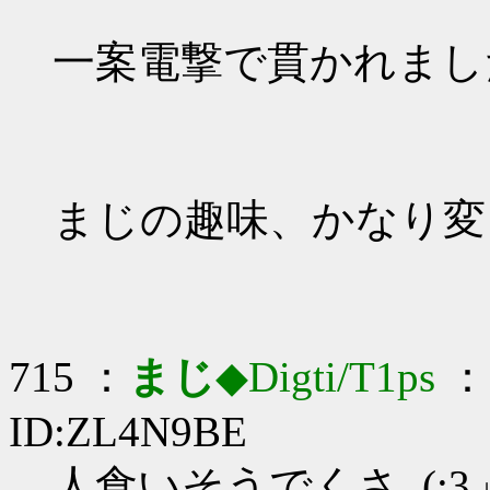
一案電撃で貫かれまし
まじの趣味、かなり変
715 ：
まじ
◆Digti/T1ps
： 
ID:ZL4N9BE
人食いそうでくさ_(:3」