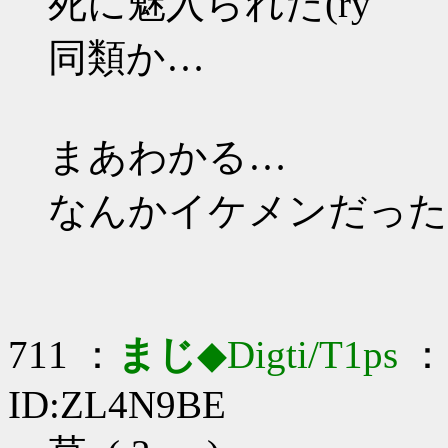
死に魅入られた(ry
同類か…
まあわかる…
なんかイケメンだった
711 ：
まじ
◆Digti/T1ps
： 
ID:ZL4N9BE