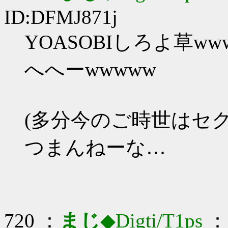
ID:DFMJ871j
YOASOBIしろよ草ww
へへーwwwww
(多分今のご時世はセ
つまんねーな…
720 ：
まじ
◆Digti/T1ps
： 