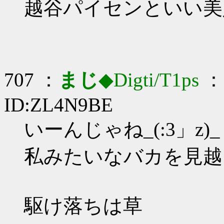
越谷パイセンといい美人
707 ：
まじ
◆Digti/T1ps
： 
ID:ZL4N9BE
いーんじゃね_(:3」z)_
私みたいなバカを見越
駆け落ちは草