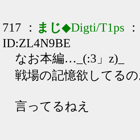
717 ：
まじ
◆Digti/T1ps
： 
ID:ZL4N9BE
なお本編…_(:3」z)_
戦場の記憶欲してるの
言ってるねえ