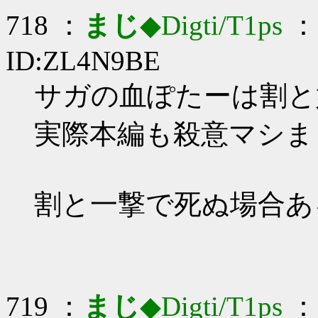
718 ：
まじ
◆Digti/T1ps
： 
ID:ZL4N9BE
サガの血ぽたーは割と好き
実際本編も殺意マシま
割と一撃で死ぬ場合あ
719 ：
まじ
◆Digti/T1ps
： 