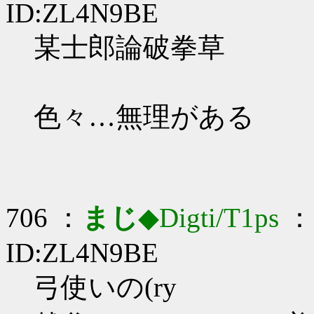
ID:ZL4N9BE
某士郎論破拳草
色々…無理がある
706 ：
まじ
◆Digti/T1ps
： 
ID:ZL4N9BE
弓使いの(ry