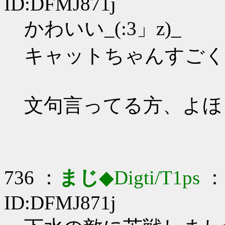
ID:DFMJ871j
かわいい_(:3」z)_
キャットちゃんすごく
文句言ってる方、よほど
736 ：
まじ
◆Digti/T1ps
： 
ID:DFMJ871j