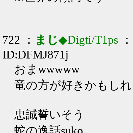
722 ：
まじ
◆Digti/T1ps
： 
ID:DFMJ871j
おまwwwww
竜の方が好きかもしれ
忠誠誓いそう
蛇の逸話suko