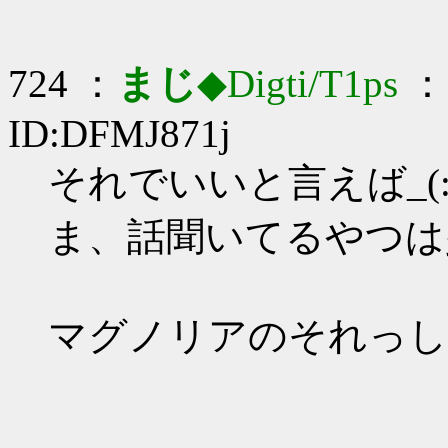
724 ：
まじ
◆Digti/T1ps
： 
ID:DFMJ871j
それでいいと言えば_(:3
ま、話聞いてるやつは
マグノリアのそれっし