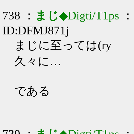
738 ：
まじ
◆Digti/T1ps
： 
ID:DFMJ871j
まじに至っては(ry
久々に…
である
739 ：
まじ
◆Digti/T1ps
： 