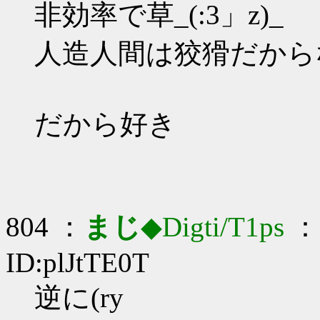
非効率で草_(:3」z)_
人造人間は狡猾だから
だから好き
804 ：
まじ
◆Digti/T1ps
： 
ID:plJtTE0T
逆に(ry