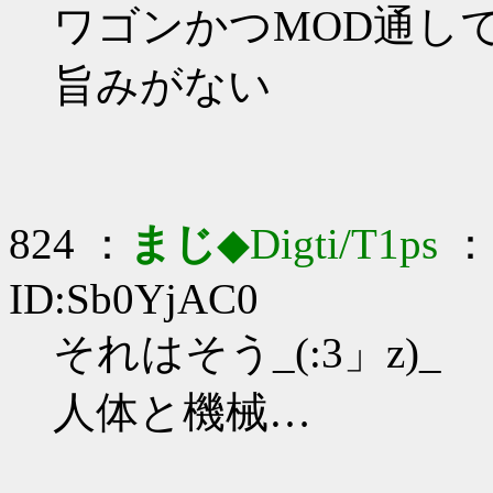
ワゴンかつMOD通しでい
旨みがない
824 ：
まじ
◆Digti/T1ps
： 
ID:Sb0YjAC0
それはそう_(:3」z)_
人体と機械…