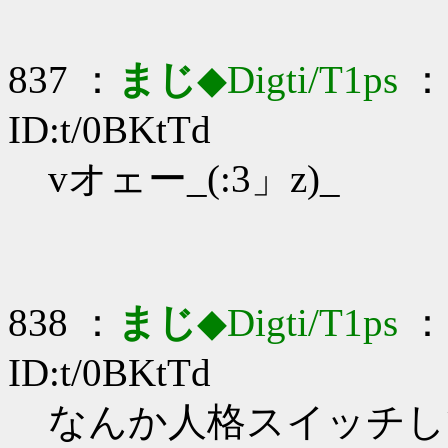
837 ：
まじ
◆Digti/T1ps
： 
ID:t/0BKtTd
vオェー_(:3」z)_
838 ：
まじ
◆Digti/T1ps
： 
ID:t/0BKtTd
なんか人格スイッチしてる