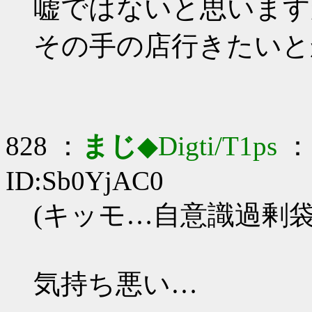
嘘ではないと思います
その手の店行きたいと
828 ：
まじ
◆Digti/T1ps
： 
ID:Sb0YjAC0
(キッモ…自意識過剰袋
気持ち悪い…