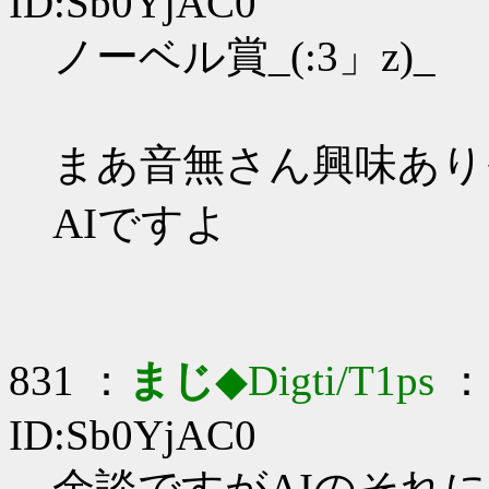
ID:Sb0YjAC0
ノーベル賞_(:3」z)_
まあ音無さん興味あり
AIですよ
831 ：
まじ
◆Digti/T1ps
： 
ID:Sb0YjAC0
余談ですがAIのそれに(