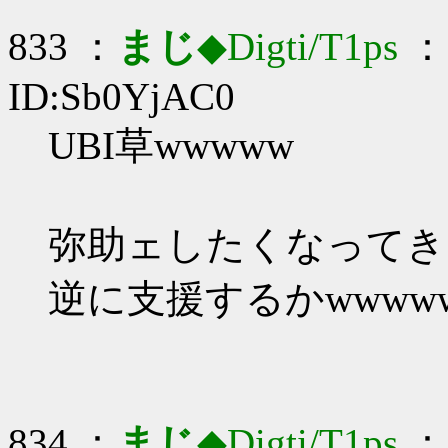
833 ：
まじ
◆Digti/T1ps
： 
ID:Sb0YjAC0
UBI草wwwww
弥助ェしたくなってき
逆に支援するかwwww
834 ：
まじ
◆Digti/T1ps
： 