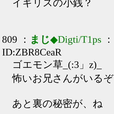
イギリスの小銭？
809 ：
まじ
◆Digti/T1ps
： 
ID:ZBR8CeaR
ゴエモン草_(:3」z)_
怖いお兄さんがいるぞ
あと裏の秘密が、ね