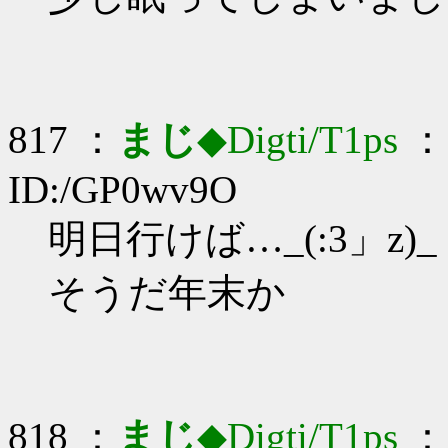
817 ：
まじ
◆Digti/T1ps
： 
ID:/GP0wv9O
明日行けば…_(:3」z)_
そうだ年末か
818 ：
まじ
◆Digti/T1ps
： 