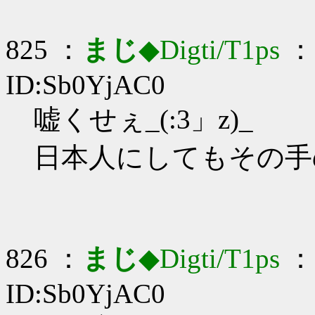
825 ：
まじ
◆Digti/T1ps
： 
ID:Sb0YjAC0
嘘くせぇ_(:3」z)_
日本人にしてもその手
826 ：
まじ
◆Digti/T1ps
： 
ID:Sb0YjAC0