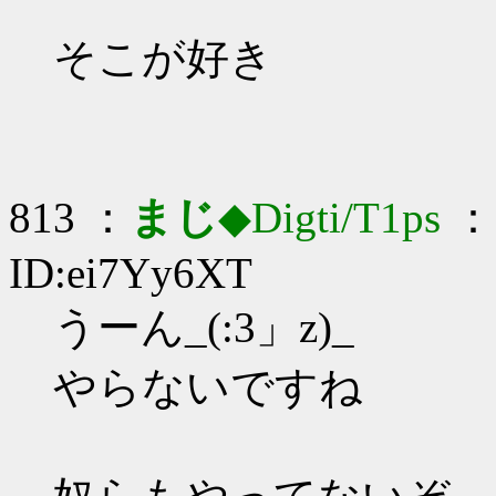
そこが好き
813 ：
まじ
◆Digti/T1ps
： 
ID:ei7Yy6XT
うーん_(:3」z)_
やらないですね