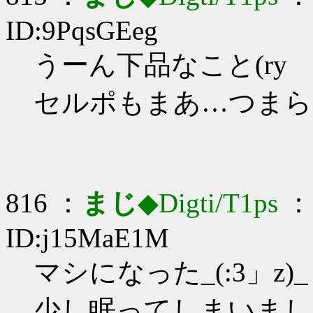
ID:9PqsGEeg
うーん下品なこと(ry
セルポもまあ…つまら
816 ：
まじ
◆Digti/T1ps
： 
ID:j15MaE1M
マシになった_(:3」z)_
少し眠ってしまいまし