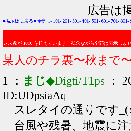
広告は
■掲示板に戻る■
全部
1-
101-
201-
301-
401-
501-
601-
701-
801-
レス数が 1000 を超えています。残念ながら全部は表示しま
某人のチラ裏〜秋まで
1 ：
まじ
◆Digti/T1ps
： 20
ID:UDpsiaAq
スレタイの通りです_(:3
台風や残暑、地震に注