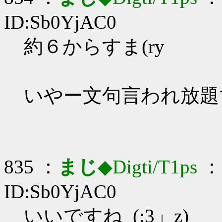
ID:Sb0YjAC0
約６からすま(ry
いやー文句言われ放題
835 ：
まじ
◆Digti/T1ps
： 
ID:Sb0YjAC0
いいですね_(:3」z)_