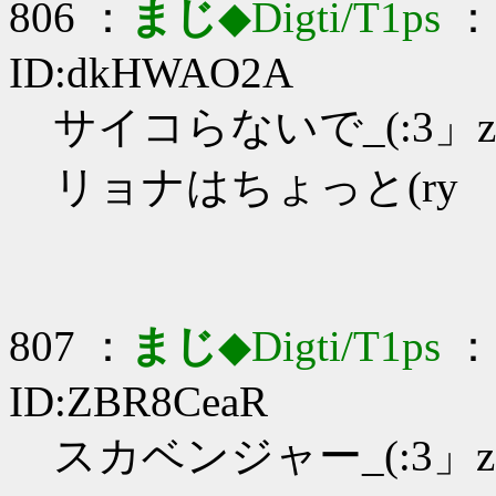
806 ：
まじ
◆Digti/T1ps
： 
ID:dkHWAO2A
サイコらないで_(:3」z
リョナはちょっと(ry
807 ：
まじ
◆Digti/T1ps
： 
ID:ZBR8CeaR
スカベンジャー_(:3」z