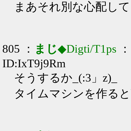
まあそれ別な心配して
805 ：
まじ
◆Digti/T1ps
： 
ID:IxT9j9Rm
そうするか_(:3」z)_
タイムマシンを作ると