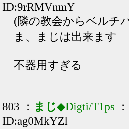
ID:9rRMVnmY
(隣の教会からベルチバ
ま、まじは出来ます
不器用すぎる
803 ：
まじ
◆Digti/T1ps
： 
ID:ag0MkYZl