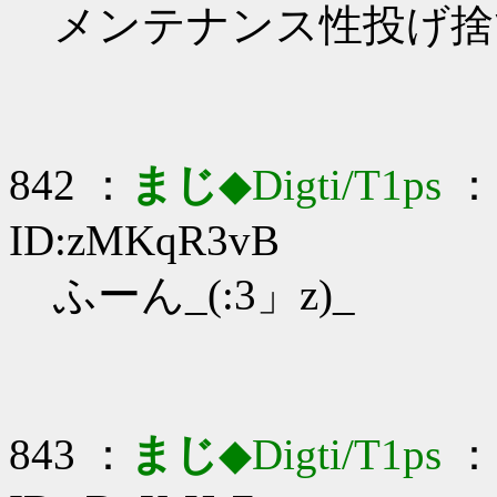
メンテナンス性投げ捨
842 ：
まじ
◆Digti/T1ps
： 
ID:zMKqR3vB
ふーん_(:3」z)_
843 ：
まじ
◆Digti/T1ps
： 