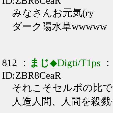
ID:ZBR8CeaR
みなさんお元気(ry
ダーク陽水草wwwww
812 ：
まじ
◆Digti/T1ps
： 
ID:ZBR8CeaR
それこそセルポの比では
人造人間、人間を殺戮