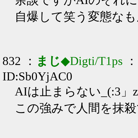
自爆して笑う変態なもん
832 ：
まじ
◆Digti/T1ps
： 
ID:Sb0YjAC0
AIは止まらない_(:3」z
この強みで人間を抹殺