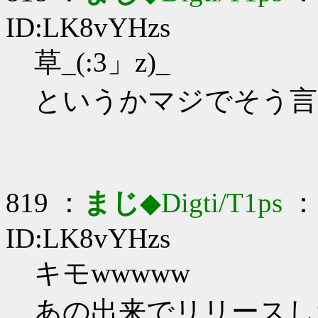
ID:LK8vYHzs
草_(:3」z)_
というかマジでそう言
819 ：
まじ
◆Digti/T1ps
： 
ID:LK8vYHzs
キモwwwww
あの出来でリリースし