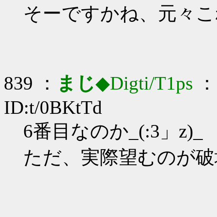
そーですかね、元々こ
839 ：
まじ
◆Digti/T1ps
： 
ID:t/0BKtTd
6番目なのか_(:3」z)_
ただ、実際望むのが破