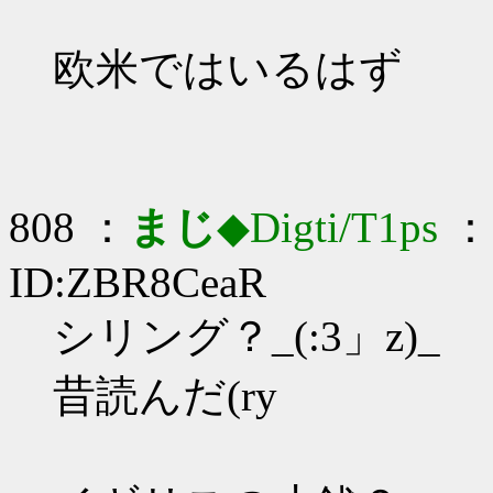
欧米ではいるはず
808 ：
まじ
◆Digti/T1ps
： 
ID:ZBR8CeaR
シリング？_(:3」z)_
昔読んだ(ry