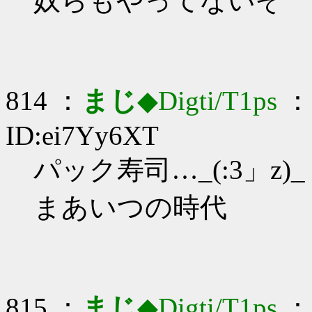
奴らもやってないぞ
814 ：
まじ
◆Digti/T1ps
： 
ID:ei7Yy6XT
パック寿司…_(:3」z)_
まあいつの時代
815 ：
まじ
◆Digti/T1ps
： 