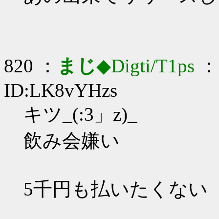
820 ：
まじ
◆Digti/T1ps
： 
ID:LK8vYHzs
キツ_(:3」z)_
飲み会嫌い
5千円も払いたくない