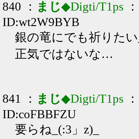
840 ：
まじ
◆Digti/T1ps
： 
ID:wt2W9BYB
銀の竜にでも祈りたい_(:
正気ではないな…
841 ：
まじ
◆Digti/T1ps
： 
ID:coFBBFZU
要らね_(:3」z)_