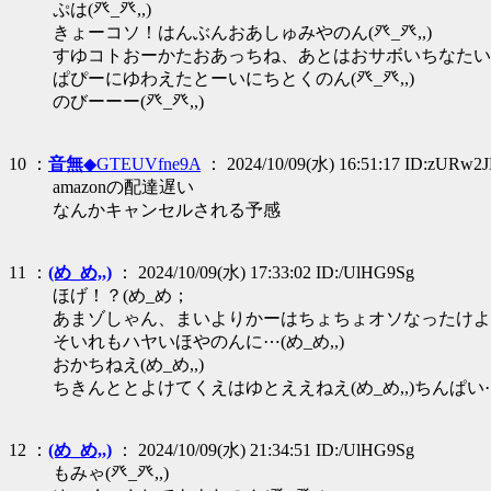
ぷは(癶_癶,,)
きょーコソ！はんぶんおあしゅみやのん(癶_癶,,)
すゆコトおーかたおあっちね、あとはおサボいちなたい
ぱぴーにゆわえたとーいにちとくのん(癶_癶,,)
のびーーー(癶_癶,,)
10 ：
音無
◆GTEUVfne9A
： 2024/10/09(水) 16:51:17 ID:zURw2
amazonの配達遅い
なんかキャンセルされる予感
11 ：
(め_め,,)
： 2024/10/09(水) 17:33:02 ID:/UlHG9Sg
ほげ！？(め_め；
あまゾしゃん、まいよりかーはちょちょオソなったけよ
そいれもハヤいほやのんに⋯(め_め,,)
おかちねえ(め_め,,)
ちきんととよけてくえはゆとええねえ(め_め,,)ちんぱい
12 ：
(め_め,,)
： 2024/10/09(水) 21:34:51 ID:/UlHG9Sg
もみゃ(癶_癶,,)