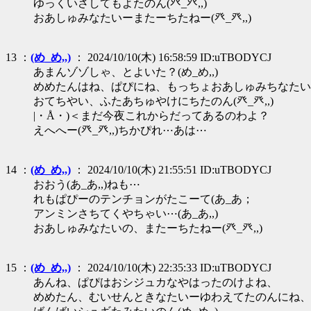
ゆっくいさしてもよたのん(癶_癶,,)
おあしゅみなたいーまたーちたねー(癶_癶,,)
13 ：
(め_め,,)
： 2024/10/10(木) 16:58:59 ID:uTBODYCJ
あまんゾゾしゃ、とよいた？(め_め,,)
めめたんはね、ぱぴにね、もっちょおあしゅみちなたい
おてちやい、ふたあちゅやけにちたのん(癶_癶,,)
|・Å・)＜まだ今夜これからだってあるのわよ？
えへへー(癶_癶,,)ちかぴれ⋯あは⋯
14 ：
(め_め,,)
： 2024/10/10(木) 21:55:51 ID:uTBODYCJ
おおう(あ_あ,,)ねも⋯
れもぱぴーのテンチョンがたこーて(あ_あ；
アンミンさちてくやちゃい⋯(あ_あ,,)
おあしゅみなたいの、またーちたねー(癶_癶,,)
15 ：
(め_め,,)
： 2024/10/10(木) 22:35:33 ID:uTBODYCJ
あんね、ぱぴはおシジュカなやはったのけよね、
めめたん、むいせんときなたいーゆわえてたのんにね、