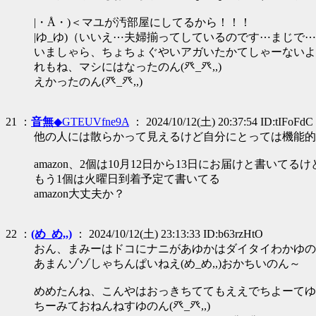
|・Å・)＜マユが汚部屋にしてるから！！！
|ゆ_ゆ)（いいえ⋯夫婦揃ってしているのです⋯まじで
いましゃら、ちょちょぐやいアガいたかてしゃーないよ
れもね、マシにはなったのん(癶_癶,,)
えかったのん(癶_癶,,)
21 ：
音無
◆GTEUVfne9A
： 2024/10/12(土) 20:37:54 ID:tIFoFdC
他の人には散らかって見えるけど自分にとっては機能的
amazon、2個は10月12日から13日にお届けと書いて
もう1個は火曜日到着予定て書いてる
amazon大丈夫か？
22 ：
(め_め,,)
： 2024/10/12(土) 23:13:33 ID:b63rzHtO
おん、まみーはドコにナニがあゆかはダイタイわかゆのんて
あまんゾゾしゃちんぱいねえ(め_め,,)おかちいのん～
めめたんね、こんやはおっきちててもええでちよーてゆ
ちーみておねんねすゆのん(癶_癶,,)