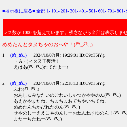
■掲示板に戻る■
全部
1-
101-
201-
301-
401-
501-
601-
701-
801-
レス数が 1000 を超えています。残念ながら全部は表示しま
めめたんとタヌちゃのおへや！(癶_癶,,)
1 ：
(め_め,,)
： 2024/10/07(月) 19:29:01 ID:C9cT5iYg
|・Å・)＜タヌ子復活！
えはあ(癶_癶,,)たてたよー♪
2 ：
(め_め,,)
： 2024/10/07(月) 22:18:13 ID:C9cT5iYg
ふわ(癶_癶,,)
おあしゅみなたいのごわいしゃつかややのん(癶_癶,,)
あえかやまたね、ちょちょおてちやいちてね、
めめたんちかぴれたのん(癶_癶,,)
せやのしーええこやのんしーおねんねすゆのん！(癶_癶,,
またーちたねー(癶_癶,,)