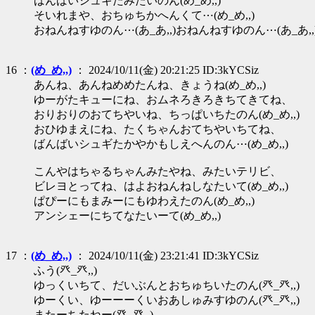
ばんばいシュギたみたいのん(め_め,,)
そいれまや、おちゅちかへんくて⋯(め_め,,)
おねんねすゆのん⋯(あ_あ,,)おねんねすゆのん⋯(あ_あ,,
16 ：
(め_め,,)
： 2024/10/11(金) 20:21:25 ID:3kYCSiz
あんね、あんねめめたんね、きょうね(め_め,,)
ゆーがたキューにね、おムネろきろきちてきてね、
おりおりのおてちやいね、ちっぱいちたのん(め_め,,)
おひゆまえにね、たくちゃんおてちやいちてね、
ばんばいシュギたかやかもしえへんのん⋯(め_め,,)
こんやはちゃるちゃんみたやね、みたいテリビ、
ビレヨとってね、はよおねんねしなたいて(め_め,,)
ぱぴーにもまみーにもゆわえたのん(め_め,,)
アンシェーにちてなたいーて(め_め,,)
17 ：
(め_め,,)
： 2024/10/11(金) 23:21:41 ID:3kYCSiz
ふう(癶_癶,,)
ゆっくいちて、だいぶんとおちゅちいたのん(癶_癶,,)
ゆーくい、ゆーーーくいおあしゅみすゆのん(癶_癶,,)
またーちたねー(癶_癶,,)