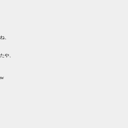
ね、
たや、
mw