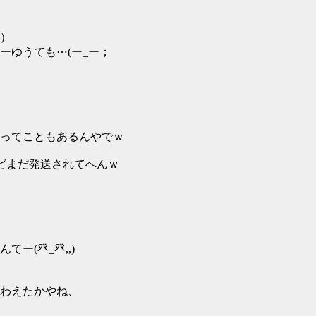
⋯）
ーゆうても⋯(ー_ー；
ってこともあるんやでｗ
るけどまだ発送されてへんｗ
ー(癶_癶,,)
わえたかやね、