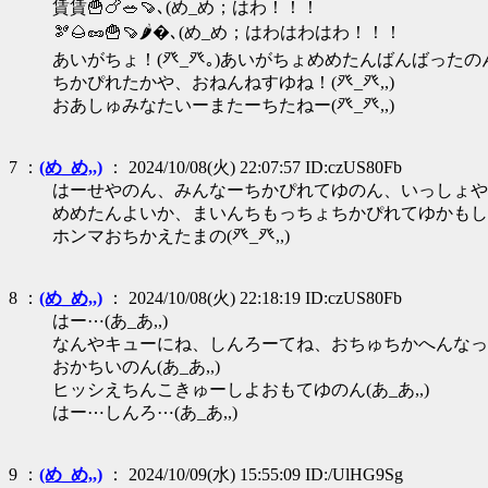
賃賃🍟🍗🥗🍠､(め_め；はわ！！！
🫘🌰🥜🍟🍠🌶�､(め_め；はわはわはわ！！！
あいがちょ！(癶_癶｡)あいがちょめめたんばんばった
ちかぴれたかや、おねんねすゆね！(癶_癶,,)
おあしゅみなたいーまたーちたねー(癶_癶,,)
7 ：
(め_め,,)
： 2024/10/08(火) 22:07:57 ID:czUS80Fb
はーせやのん、みんなーちかぴれてゆのん、いっしょやのん
めめたんよいか、まいんちもっちょちかぴれてゆかもしえへ
ホンマおちかえたまの(癶_癶,,)
8 ：
(め_め,,)
： 2024/10/08(火) 22:18:19 ID:czUS80Fb
はー⋯(あ_あ,,)
なんやキューにね、しんろーてね、おちゅちかへんなっちき
おかちいのん(あ_あ,,)
ヒッシえちんこきゅーしよおもてゆのん(あ_あ,,)
はー⋯しんろ⋯(あ_あ,,)
9 ：
(め_め,,)
： 2024/10/09(水) 15:55:09 ID:/UlHG9Sg