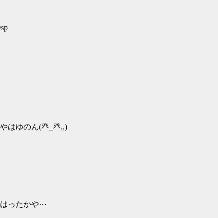
Qsp
ゆのん(癶_癶,,)
はったかや⋯