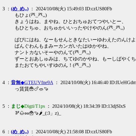
3 ：
(め_め,,)
： 2024/10/08(火) 15:49:03 ID:czUS80Fb
もひょ(癶_癶,,)
きょうはね、まやね、ひとおちゅおてつやいとー、
もひとちゅ、おちゅかいいったやけやのん(癶_癶,,)
ぱぴにはね、なーもせんときなたいーゆわえたのんけよ
ばんぐわんもまみーカンガいたはゆかやね、
ナントカないそーやのんて(癶_癶,,)
ずーとおあしゅみは、ちてゆのかやね、もーしばやくち
またおてちやいすゆのん！(癶_癶,,)
4 ：
音無
◆GTEUVfne9A
： 2024/10/08(火) 16:46:40 ID:IUeHGd
っ賃賃🍟🍗🥗🍠
5 ：
まじ
◆Digti/T1ps
： 2024/10/08(火) 18:34:39 ID:13djSIxS
🫘🌰🥜🍟🍠🌶️_(:3」z)_
6 ：
(め_め,,)
： 2024/10/08(火) 21:58:08 ID:czUS80Fb