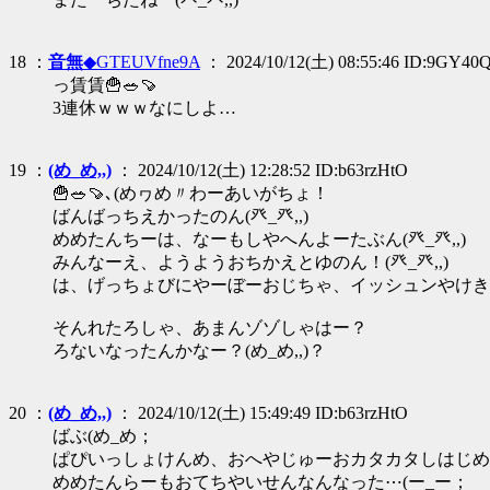
18 ：
音無
◆GTEUVfne9A
： 2024/10/12(土) 08:55:46 ID:9GY40
っ賃賃🍟🥗🍠
3連休ｗｗｗなにしよ…
19 ：
(め_め,,)
： 2024/10/12(土) 12:28:52 ID:b63rzHtO
🍟🥗🍠､(めヮめ〃わーあいがちょ！
ばんばっちえかったのん(癶_癶,,)
めめたんちーは、なーもしやへんよーたぶん(癶_癶,,)
みんなーえ、ようようおちかえとゆのん！(癶_癶,,)
は、げっちょびにやーぼーおじちゃ、イッシュンやけきやは
そんれたろしゃ、あまんゾゾしゃはー？
ろないなったんかなー？(め_め,,)？
20 ：
(め_め,,)
： 2024/10/12(土) 15:49:49 ID:b63rzHtO
ばぶ(め_め；
ぱぴいっしょけんめ、おへやじゅーおカタカタしはじめ
めめたんらーもおてちやいせんなんなった⋯(ー_ー；