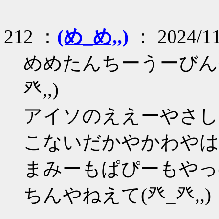
212 ：
(め_め,,)
： 2024/11
めめたんちーうーびん
癶,,)
アイソのええーやさし
こないだかやかわやはっ
まみーもぱぴーもやっ
ちんやねえて(癶_癶,,)