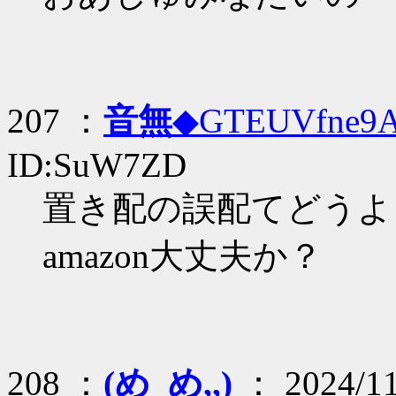
207 ：
音無
◆GTEUVfne9
ID:SuW7ZD
置き配の誤配てどうよ
amazon大丈夫か？
208 ：
(め_め,,)
： 2024/11