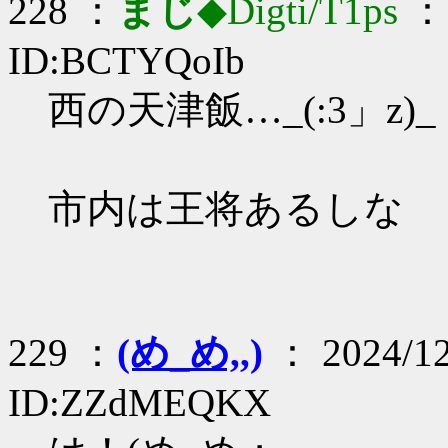
228 ：
まじ
◆Digti/T1ps
： 
ID:BCTYQoIb
西の天津飯…_(:3」z)_
市内は王将あるしな
229 ：
(め_め,,)
： 2024/12
ID:ZZdMEQKX