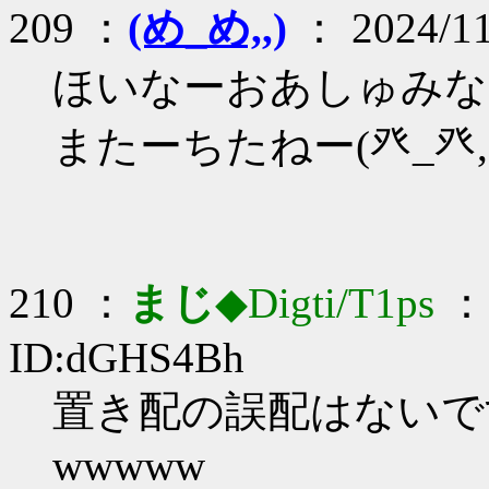
209 ：
(め_め,,)
： 2024/11
ほいなーおあしゅみなたい
またーちたねー(癶_癶,,
210 ：
まじ
◆Digti/T1ps
： 
ID:dGHS4Bh
置き配の誤配はないで
wwwww