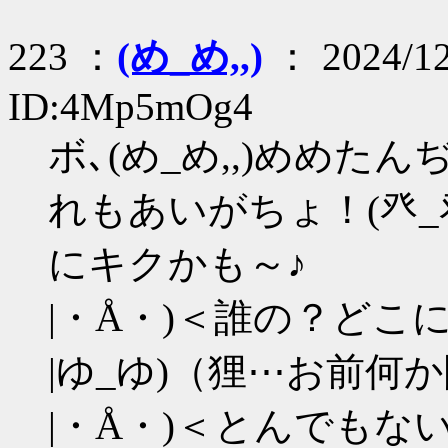
223 ：
(め_め,,)
： 2024/12
ID:4Mp5mOg4
ボ､(め_め,,)めめた
れもあいがちょ！(癶_
にキクかも～♪
|・Å・)＜誰の？どこ
|ゆ_ゆ)（狸⋯お前何
|・Å・)＜とんでもな