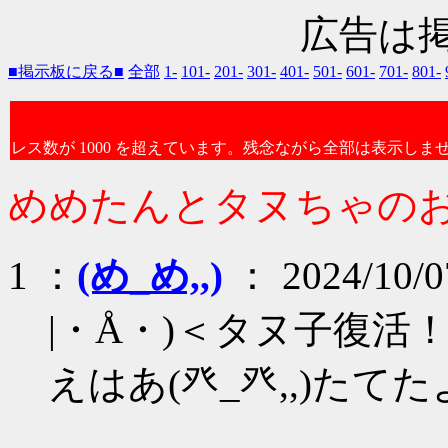
広告は
■掲示板に戻る■
全部
1-
101-
201-
301-
401-
501-
601-
701-
801-
レス数が 1000 を超えています。残念ながら全部は表示しま
めめたんとタヌちゃのおへ
1 ：
(め_め,,)
： 2024/10/0
|・Å・)＜タヌ子復活
えはあ(癶_癶,,)たてた