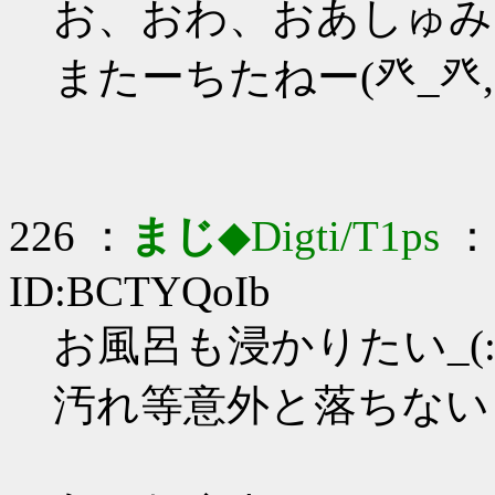
お、おわ、おあしゅみな
またーちたねー(癶_癶,,
226 ：
まじ
◆Digti/T1ps
： 
ID:BCTYQoIb
お風呂も浸かりたい_(:3
汚れ等意外と落ちない