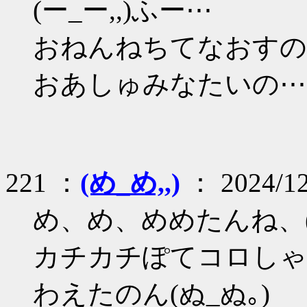
(ー_ー,,)ふー⋯
おねんねちてなおすのん
おあしゅみなたいの⋯(＝
221 ：
(め_め,,)
： 2024/12
め、め、めめたんね、(あ
カチカチぽてコロしゃ
わえたのん(ぬ_ぬ｡)