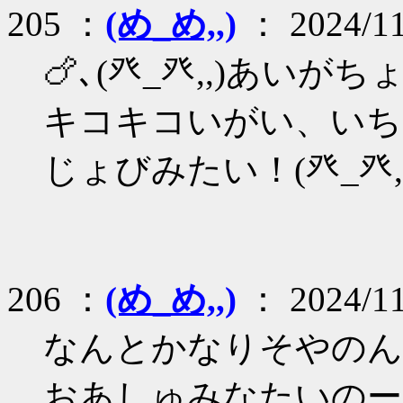
205 ：
(め_め,,)
： 2024/11
🍗､(癶_癶,,)あいがち
キコキコいがい、いち
じょびみたい！(癶_癶,,
206 ：
(め_め,,)
： 2024/11
なんとかなりそやのん(癶
おあしゅみなたいのーま