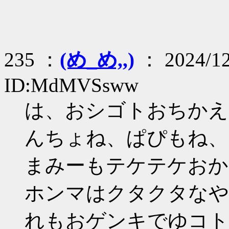
235 ：
(め_め,,)
： 2024/12
ID:MdMVSsww
は、おシゴトおちかえた
んちょね、ぱぴもね、
まみーもテケテケおか
ホンマはクタクタなやは
れもおゲンキでゆコトあ