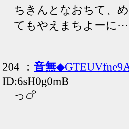
ちきんとなおちて、め
てもやえまちよーに⋯(め
204 ：
音無
◆GTEUVfne9
ID:6sH0g0mB
っ🍗