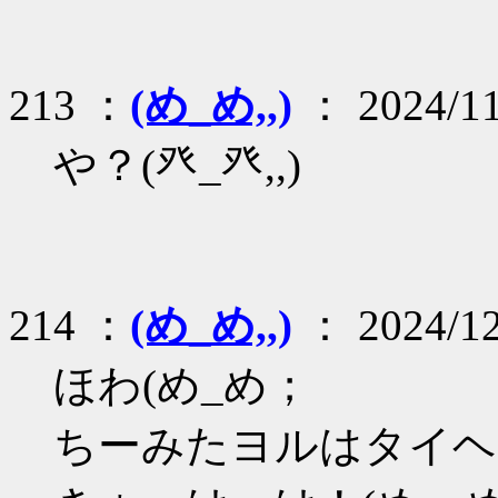
213 ：
(め_め,,)
： 2024/11
や？(癶_癶,,)
214 ：
(め_め,,)
： 2024/12
ほわ(め_め；
ちーみたヨルはタイヘ