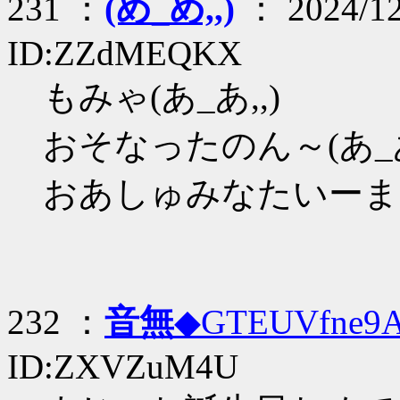
231 ：
(め_め,,)
： 2024/12
ID:ZZdMEQKX
もみゃ(あ_あ,,)
おそなったのん～(あ_あ
おあしゅみなたいーまた
232 ：
音無
◆GTEUVfne9
ID:ZXVZuM4U