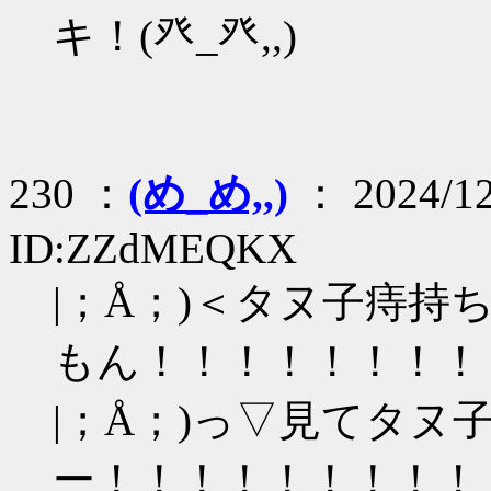
キ！(癶_癶,,)
230 ：
(め_め,,)
： 2024/12
ID:ZZdMEQKX
|；Å；)＜タヌ子痔
もん！！！！！！！！
|；Å；)っ▽見てタ
ー！！！！！！！！！