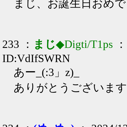
まじ、お誕生日おめで
233 ：
まじ
◆Digti/T1ps
： 
ID:VdIfSWRN
あー_(:3」z)_
ありがとうございます