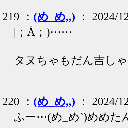
219 ：
(め_め,,)
： 2024/12
|；Å；)⋯⋯
タヌちゃもだん吉しゃん！
220 ：
(め_め,,)
： 2024/12
ふー⋯(め_め`)めめ