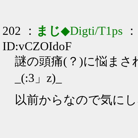
202 ：
まじ
◆Digti/T1ps
： 
ID:vCZOIdoF
謎の頭痛(？)に悩ま
_(:3」z)_
以前からなので気にしない