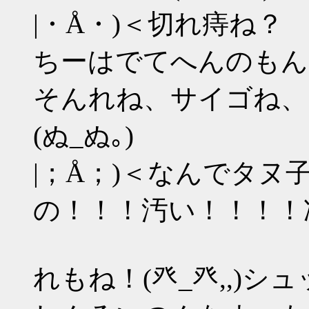
|・Å・)＜切れ痔ね？
ちーはでてへんのもん！
そんれね、サイゴね、
(ぬ_ぬ｡)
|；Å；)＜なんでタ
の！！！汚い！！！！
れもね！(癶_癶,,)シュ