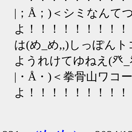
|；Å；)＜シミなんて
よ！！！！！！！！！
は(め_め,,)しっぽ
ようれけてゆねえ(癶_癶
|・Å・)＜拳骨山ワコ
よ！！！！！！！！！