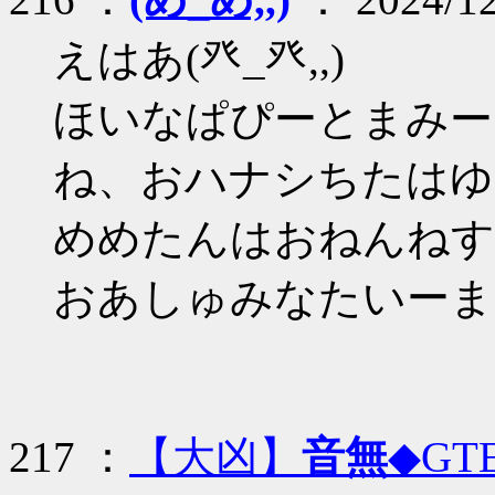
えはあ(癶_癶,,)
ほいなぱぴーとまみー
ね、おハナシちたはゆ
めめたんはおねんねすゆの
おあしゅみなたいーまた
217 ：
【大凶】
音無
◆GTE