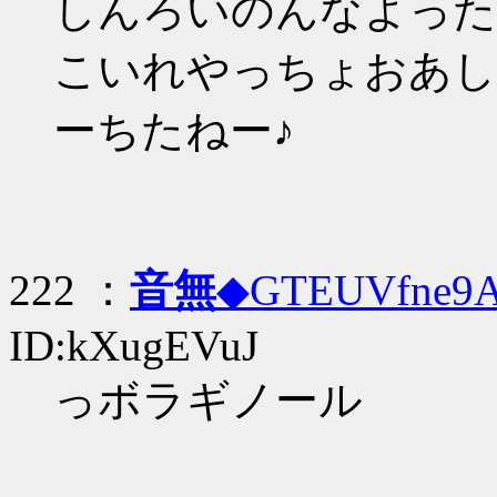
しんろいのんなよったのん
こいれやっちょおあしゅ
ーちたねー♪
222 ：
音無
◆GTEUVfne9
ID:kXugEVuJ
っボラギノール