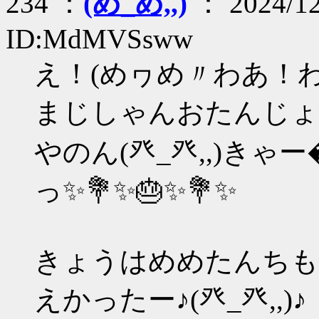
234 ：
(め_め,,)
： 2024/12
ID:MdMVSsww
え！(めヮめ〃わあ！
まじしゃんおたんじょ
やのん(癶_癶,,)きゃー
っ✨💐✨🎂✨💐✨
きょうはめめたんちもえ
えかったー♪(癶_癶,,)♪