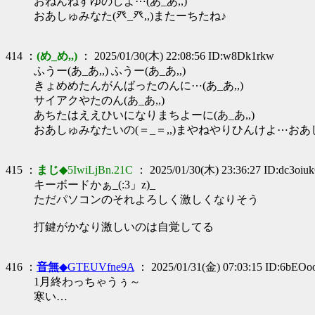
おねんねすゆのしよ⋯(あ_あ,,)
おあしゅみなた(癶_癶,,)またーちたね♪
414 ：
(め_め,,)
： 2025/01/30(木) 22:08:56 ID:w8Dk1rkw
ふうー(あ_あ,,) ふうー(あ_あ,,)
きょめめたんがんばったのんに⋯(あ_あ,,)
サイアクやたのん(あ_あ,,)
あちたはええひいになりまちよーに(あ_あ,,)
おあしゅみなたいの(＝_＝,,)まやねやりひんけよ⋯お
415 ：
まじ
◆5IwiLjBn.21C
： 2025/01/30(木) 23:36:27 ID:dc3oiu
キーボードかぁ_(:3」z)_
ただパソコンのそれよろしく激しくなりそう
打鍵がかなり激しいのは自覚してる
416 ：
音無
◆GTEUVfne9A
： 2025/01/31(金) 07:03:15 ID:6bEO
1月終わっちゃうぅ～
寒い…