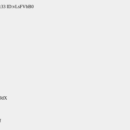
:33 ID:vLsFVbB0
CJdX
f