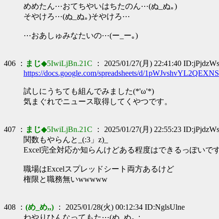
めめたん⋯おてちやいはちたのん⋯(ぬ_ぬ｡)
そやけろ⋯(ぬ_ぬ｡)そやけろ⋯
⋯おあしゅみなたいの⋯(ー_ー｡)
406 ：
まじ
◆5IwiLjBn.21C
： 2025/01/27(月) 22:41:40 ID:jPjdzW
https://docs.google.com/spreadsheets/d/1pWJvshvYL2QEXN
試しにうちても組んでみました(*'ω'*)
気まぐれでニュース取得してくやつです。
407 ：
まじ
◆5IwiLjBn.21C
： 2025/01/27(月) 22:55:23 ID:jPjdzW
関数もやらんと_(:3」z)_
Excel完全対応か知らんけどある程度はできるっぽいで
職場はExcelスプレッドシート両方あるけど
権限と職務無いwwwww
408 ：
(め_め,,)
： 2025/01/28(火) 00:12:34 ID:NglsUlne
ねやりひんなってもた⋯(ぬ_ぬ｡；