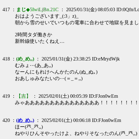
417 ：
まじ
◆5IwiLjBn.21C
： 2025/01/31(金) 08:05:03 ID:0Qfn/L
おはようございます_(:3」z)_
朝から雪のせいでいつもの電車に合わせで地獄を見ました
2時間タダ働きか
新幹線使いたくねえ…
418 ：
(め_め,,)
： 2025/01/31(金) 23:38:25 ID:eMrydWjk
むみょ⋯(あ_あ,,)
なーんにもれけへんかたのん(ぬ_ぬ｡)
おあしゅみなたいの⋯(＝_＝,,)
419 ：
【吉】
： 2025/02/01(土) 00:05:39 ID:FJon0wEm
みゃあああああああああああああああ！！！！！！！！！！
420 ：
(め_め,,)
： 2025/02/01(土) 00:06:18 ID:FJon0wEm
ほー(癶_癶,,)
ねやりひんそやったけよ、ねやりそなったのん(癶_癶,,)