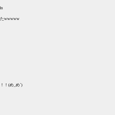
dn
wwwww
(め_め´)