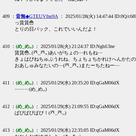
409 ：
音無
◆GTEUVfne9A
： 2025/01/28(火) 14:47:44 ID:0Q/c6
っ賃賃🍟
とりの日パック、これでいいんだよ！
410 ：
(め_め,,)
： 2025/01/28(火) 21:24:37 ID:NglsUlne
賃賃🍟､(癶_癶｡)あいがちょの⋯れもね⋯
きょはびねちゅぶうれね、ちょちょちかれけへんかたのん(
おあしゅみなたいの⋯(癶_癶｡)またーちたねー⋯
411 ：
(め_め,,)
： 2025/01/29(水) 20:35:20 ID:qGaM06dX
⋯⋯⋯(め_め,,)
412 ：
(め_め,,)
： 2025/01/29(水) 21:09:55 ID:qGaM06dX
ぱぴぱぴぱぴ！(癶_癶,,)
413 ：
(め_め,,)
： 2025/01/29(水) 22:35:05 ID:qGaM06dX