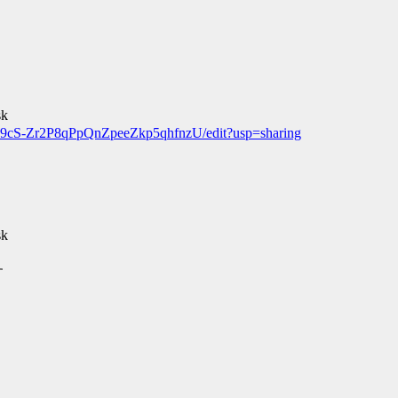
sk
S9cS-Zr2P8qPpQnZpeeZkp5qhfnzU/edit?usp=sharing
sk
す