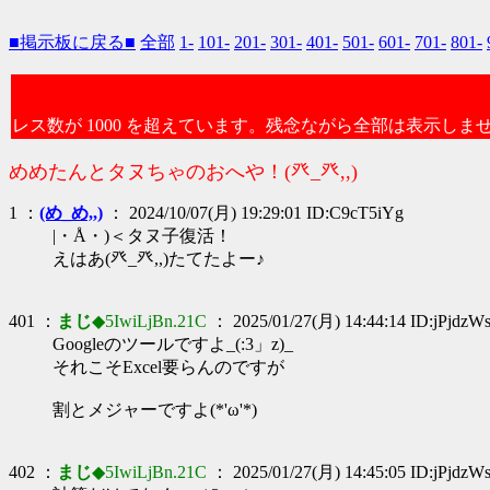
■掲示板に戻る■
全部
1-
101-
201-
301-
401-
501-
601-
701-
801-
レス数が 1000 を超えています。残念ながら全部は表示しま
めめたんとタヌちゃのおへや！(癶_癶,,)
1 ：
(め_め,,)
： 2024/10/07(月) 19:29:01 ID:C9cT5iYg
|・Å・)＜タヌ子復活！
えはあ(癶_癶,,)たてたよー♪
401 ：
まじ
◆5IwiLjBn.21C
： 2025/01/27(月) 14:44:14 ID:jPjdzW
Googleのツールですよ_(:3」z)_
それこそExcel要らんのですが
割とメジャーですよ(*'ω'*)
402 ：
まじ
◆5IwiLjBn.21C
： 2025/01/27(月) 14:45:05 ID:jPjdzW