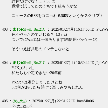
計算だけでなく…_(:3」z)_
職場で試してたのうちでも組もうかな
ニュースのRSSをゴニョれる関数というかスクリプト
403 ：
まじ
◆5IwiLjBn.21C
： 2025/01/27(月) 16:17:56 ID:jPjdzW
色々やったのでいじる？_(:3」z)_
ついでにWin11は一個あります(未使用パッケージ)
そういえば共用のメンテしないと
404 ：
まじ
◆5IwiLjBn.21C
： 2025/01/27(月) 16:30:44 ID:jPjdzW
Y2K_(:3」z)_
私たちも否定できない20年前
PS2と4は処分しましたけどね
3は何かあったら開けて楽しみやもしれん
405 ：
(め_め,,)
： 2025/01/27(月) 22:31:27 ID:JmmMlu06
？(ぬ_ぬ｡)？