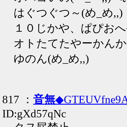
はぐつぐつ～(め_め,,)
１０じかや、ぱぴおへ
オトたてたやーかんか
ゆのん(め_め,,)
817 ：
音無
◆GTEUVfne9
ID:gXd57qNc