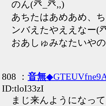
のん(癶_癶,,)
あちたはあめあめ、ち
ンバえたやええなー(癶_
おあしゅみなたいやのー(
808 ：
音無
◆GTEUVfne9
ID:tloI33zI
まじ来んようになって