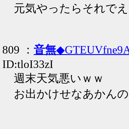
元気やったらそれでえ
809 ：
音無
◆GTEUVfne9
ID:tloI33zI
週末天気悪いｗｗ
お出かけせなあかんの