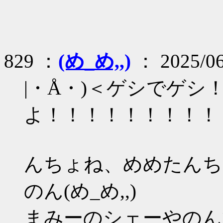
829 ：
(め_め,,)
： 2025/06
|・Å・)＜ゲシでゲシ
よ！！！！！！！！！
んちょね、めめたんち
のん(め_め,,)
まみーのシェーやのんて