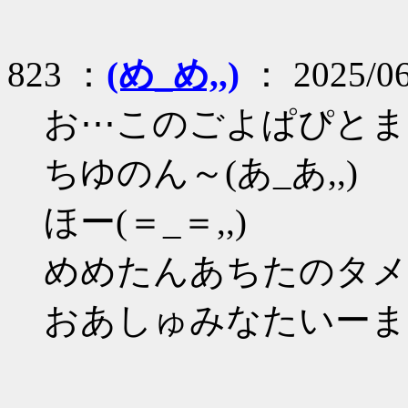
823 ：
(め_め,,)
： 2025/06
お⋯このごよぱぴとま
ちゆのん～(あ_あ,,)
ほー(＝_＝,,)
めめたんあちたのタメに
おあしゅみなたいーまた