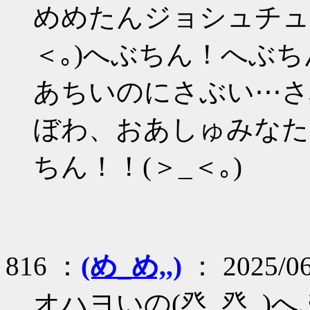
めめたんジョシュチュ
＜｡)へぶちん！へぶ
あちいのにさぶい⋯さ
ぼわ、おあしゅみなた
ちん！！(＞_＜｡)
816 ：
(め_め,,)
： 2025/06
オハヨいの(癶_癶,,