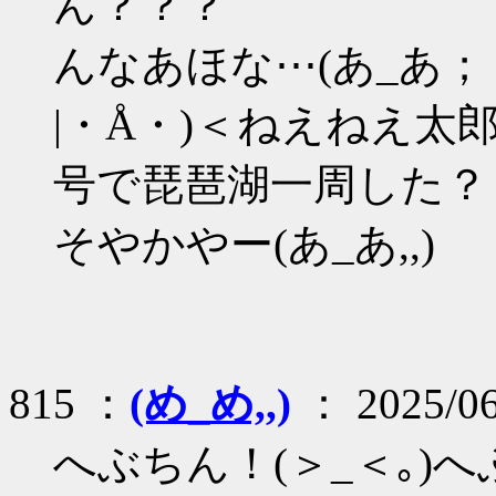
ん？？？
んなあほな⋯(あ_あ；
|・Å・)＜ねえねえ
号で琵琶湖一周した？
そやかやー(あ_あ,,)
815 ：
(め_め,,)
： 2025/06
へぶちん！(＞_＜｡)