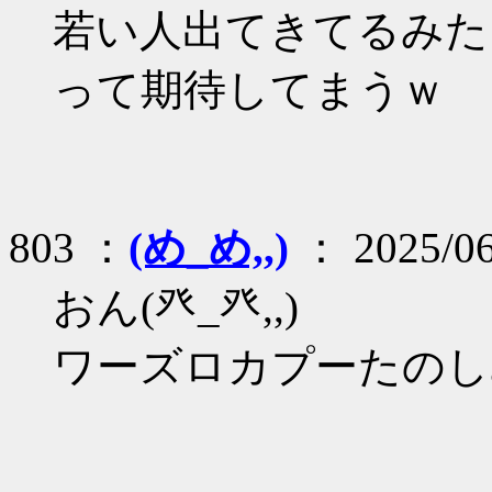
若い人出てきてるみた
って期待してまうｗ
803 ：
(め_め,,)
： 2025/06
おん(癶_癶,,)
ワーズロカプーたのしみ