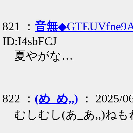
821 ：
音無
◆GTEUVfne9
ID:I4sbFCJ
夏やがな…
822 ：
(め_め,,)
： 2025/06
むしむし(あ_あ,,)ね