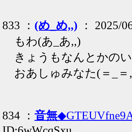
833 ：
(め_め,,)
： 2025/06
もわ(あ_あ,,)
きょうもなんとかのいき
おあしゅみなた(＝_＝
834 ：
音無
◆GTEUVfne9
ID:6wWcqSxu