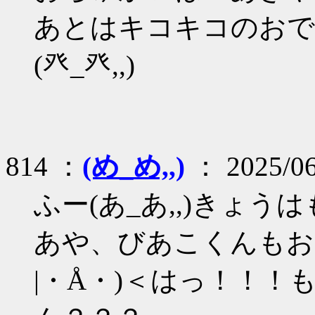
あとはキコキコのおで
(癶_癶,,)
814 ：
(め_め,,)
： 2025/06
ふー(あ_あ,,)きょ
あや、びあこくんもおー
|・Å・)＜はっ！！