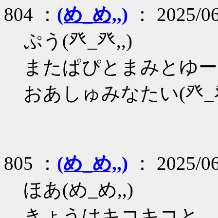
804 ：
(め_め,,)
： 2025/06
ぷう(癶_癶,,)
またぱぴとまみとゆーち
おあしゅみなたい(癶_癶
805 ：
(め_め,,)
： 2025/06
ほあ(め_め,,)
きょうはキコキコと、