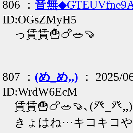
806 ：
音無
◆GTEUVfne9
ID:OGsZMyH5
っ賃賃🍟🍗🥗🍠
807 ：
(め_め,,)
： 2025/06
ID:WrdW6EcM
賃賃🍟🍗🥗🍠､(癶_
きょはね⋯キコキコや