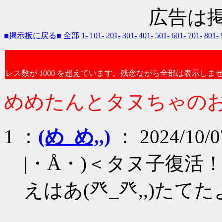
広告は
■掲示板に戻る■
全部
1-
101-
201-
301-
401-
501-
601-
701-
801-
レス数が 1000 を超えています。残念ながら全部は表示しま
めめたんとタヌちゃのおへ
1 ：
(め_め,,)
： 2024/10/0
|・Å・)＜タヌ子復活
えはあ(癶_癶,,)たてた