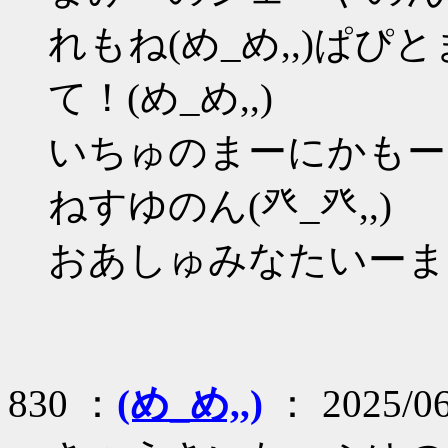
れもね(め_め,,)ぱ
て！(め_め,,)
いちゅのまーにかもー
ねすゆのん(癶_癶,,)
おあしゅみなたいーまた
830 ：
(め_め,,)
： 2025/06