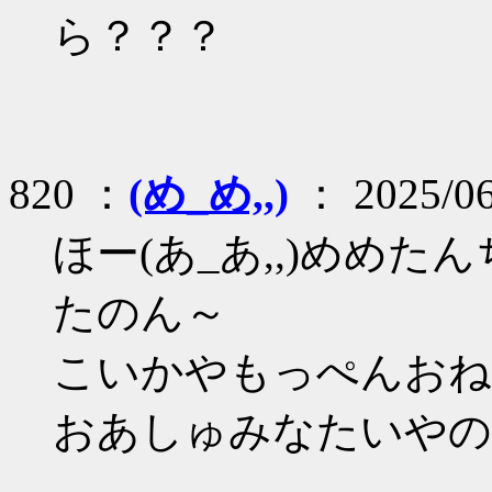
ら？？？
820 ：
(め_め,,)
： 2025/06
ほー(あ_あ,,)めめ
たのん～
こいかやもっぺんおねん
おあしゅみなたいやのー(