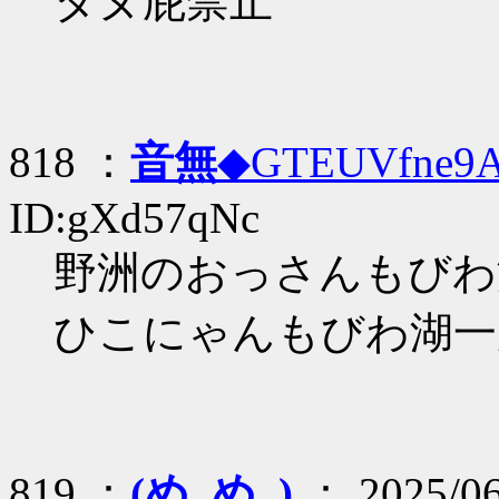
タヌ屁禁止
818 ：
音無
◆GTEUVfne9
ID:gXd57qNc
野洲のおっさんもびわ
ひこにゃんもびわ湖一
819 ：
(め_め,,)
： 2025/06