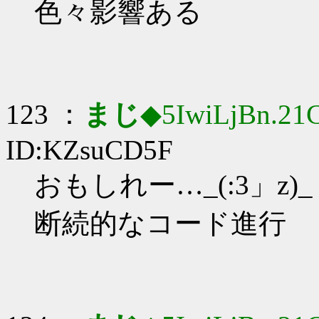
色々影響ある
123 ：
まじ
◆5IwiLjBn.21
ID:KZsuCD5F
おもしれー…_(:3」z)_
断続的なコード進行