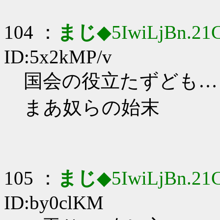
104 ：
まじ
◆5IwiLjBn.21
ID:5x2kMP/v
国会の役立たずども…
まあ奴らの始末
105 ：
まじ
◆5IwiLjBn.21
ID:by0clKM