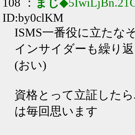
108 ：
まじ
◆5IwiLjBn.21
ID:by0clKM
ISMS一番役に立たな
インサイダーも繰り返
(おい)
資格とって立証したら
は毎回思います