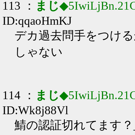
113 ：
まじ
◆5IwiLjBn.21
ID:qqaoHmKJ
デカ過去問手をつけるか…
しゃない
114 ：
まじ
◆5IwiLjBn.21
ID:Wk8j88Vl
鯖の認証切れてます？_(: