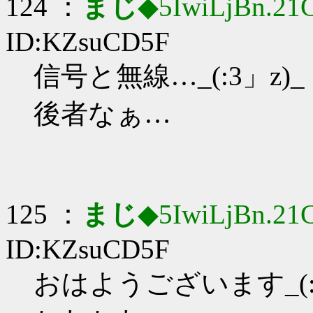
124 ：
まじ
◆5IwiLjBn.21
ID:KZsuCD5F
信号と無線…_(:3」z)_
後者なぁ…
125 ：
まじ
◆5IwiLjBn.21
ID:KZsuCD5F
おはようございます_(:3