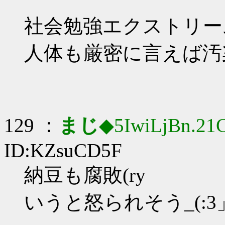
社会勉強エクストリーム
人体も厳密に言えば汚
129 ：
まじ
◆5IwiLjBn.21
ID:KZsuCD5F
納豆も腐敗(ry
いうと怒られそう_(:3」