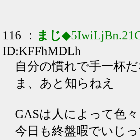
116 ：
まじ
◆5IwiLjBn.21
ID:KFFhMDLh
自分の慣れで手一杯だな_
ま、あと知らねえ
GASは人によって色々
今日も終盤暇でいじっ