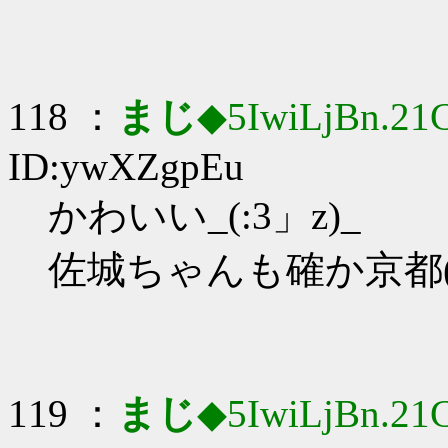
118 ：
まじ
◆5IwiLjBn.21
ID:ywXZgpEu
かわいい_(:3」z)_
佐城ちゃんも確か京都(
119 ：
まじ
◆5IwiLjBn.21