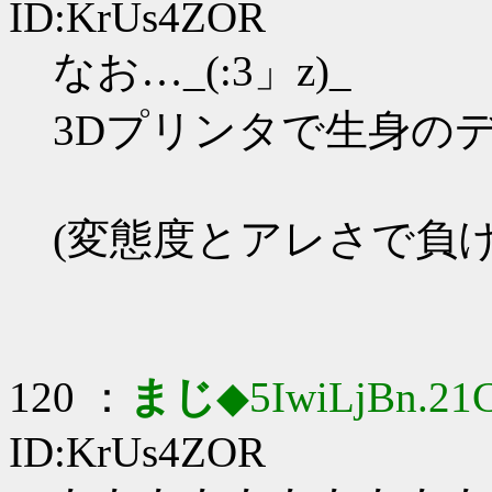
ID:KrUs4ZOR
なお…_(:3」z)_
3Dプリンタで生身の
(変態度とアレさで負け
120 ：
まじ
◆5IwiLjBn.21
ID:KrUs4ZOR