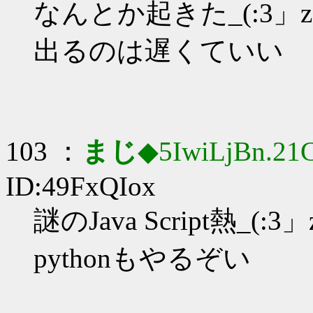
なんとか起きた_(:3」z
出るのは遅くていい
103 ：
まじ
◆5IwiLjBn.21
ID:49FxQIox
謎のJava Script熱_(:3」
pythonもやるぞい