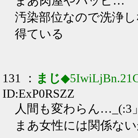
まあ肉屋やパッピ…
汚染部位なので洗浄し
得ている
131 ：
まじ
◆5IwiLjBn.21
ID:ExP0RSZZ
人間も変わらん…_(:3」
まあ女性には関係ない