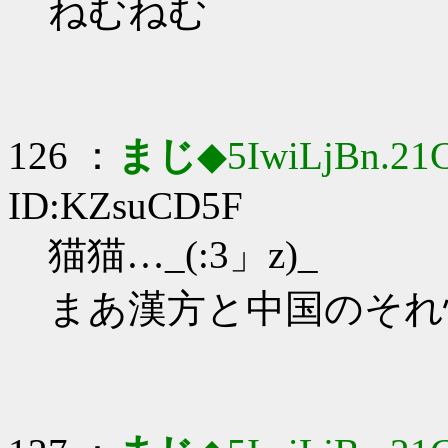
ねむねむ
126 ：
まじ
◆5IwiLjBn.21
ID:KZsuCD5F
猫猫…_(:3」z)_
まあ漢方と中国のそれ