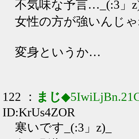
不気味な予言…_(:3」z)
女性の方が強いんじゃね
変身というか…
122 ：
まじ
◆5IwiLjBn.21
ID:KrUs4ZOR
寒いです_(:3」z)_