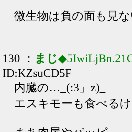
微生物は負の面も見な
130 ：
まじ
◆5IwiLjBn.21
ID:KZsuCD5F
内臓の…_(:3」z)_
エスキモーも食べるけ