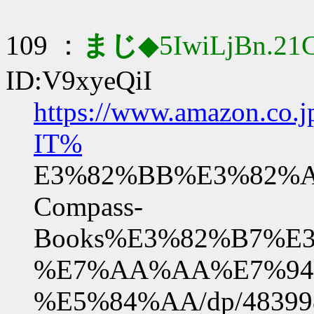
109 ：
まじ
◆5IwiLjBn.21
ID:V9xyeQiI
https://www.amazo
IT%
E3%82%BB%E3%82%
Compass-
Books%E3%82%B7%E
%E7%AA%AA%E7%94
%E5%84%AA/dp/48399