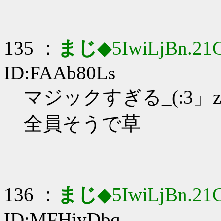
135 ：
まじ
◆5IwiLjBn.21
ID:FAAb80Ls
マジックすぎる_(:3」z
全員そうで草
136 ：
まじ
◆5IwiLjBn.21
ID:MFHiyDbq