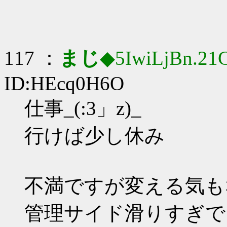
117 ：
まじ
◆5IwiLjBn.21
ID:HEcq0H6O
仕事_(:3」z)_
行けば少し休み
不満ですが変える気も
管理サイド滑りすぎで