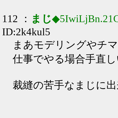
112 ：
まじ
◆5IwiLjBn.21
ID:2k4kul5
まあモデリングやチマチ
仕事でやる場合手直し
裁縫の苦手なまじに出