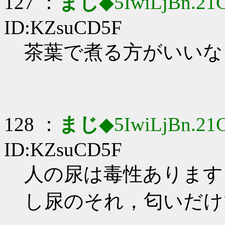
127 ：
まじ
◆5IwiLjBn.21
ID:KZsuCD5F
茶葉で煮る方がいいな…_
128 ：
まじ
◆5IwiLjBn.21
ID:KZsuCD5F
人の尿は毒性ありますし…
し尿のそれ，匂いだけで