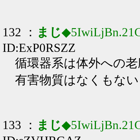
132 ：
まじ
◆5IwiLjBn.21
ID:ExP0RSZZ
循環器系は体外への老廃
有害物質はなくもない
133 ：
まじ
◆5IwiLjBn.21