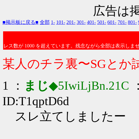
広告は
■掲示板に戻る■
全部
1-
101-
201-
301-
401-
501-
601-
701-
801-
レス数が 1000 を超えています。残念ながら全部は表示しま
某人のチラ裏〜SGとか
1 ：
まじ
◆5IwiLjBn.21C
：
ID:T1qptD6d
スレ立てしましたー