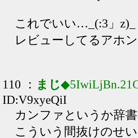
これでいい…_(:3」z)_
レビューしてるアホン
110 ：
まじ
◆5IwiLjBn.21
ID:V9xyeQiI
カンファというか辞書本…
こういう間抜けのせいで