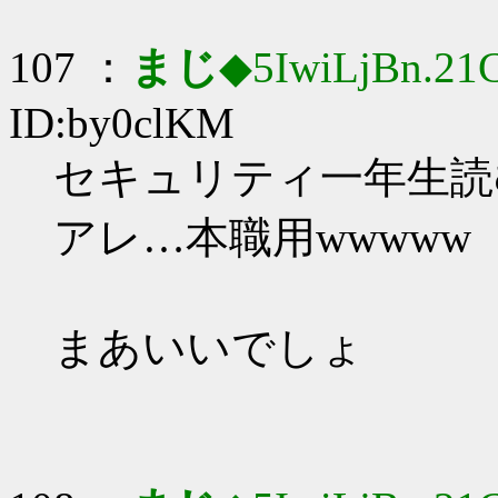
107 ：
まじ
◆5IwiLjBn.21
ID:by0clKM
セキュリティ一年生読むわ
アレ…本職用wwwww
まあいいでしょ