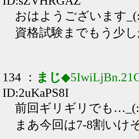
ID:sZVHRGAZ
おはようございます_(:3
資格試験までもう少し
134 ：
まじ
◆5IwiLjBn.21
ID:2uKaPS8I
前回ギリギリでも…_(:3
まあ今回は7-8割いけ