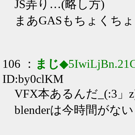
JS弄り…(略し方)
まあGASもちょくち
106 ：
まじ
◆5IwiLjBn.21
ID:by0clKM
VFX本あるんだ_(:3」z
blenderは今時間がない