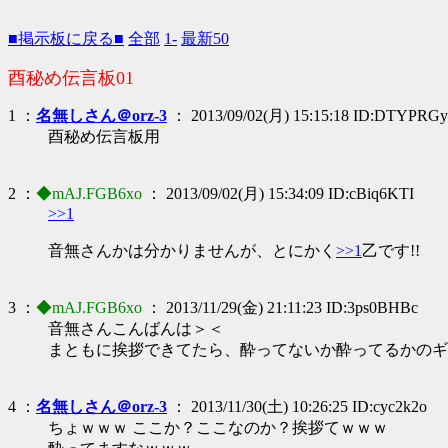
■掲示板に戻る■
全部
1-
最新50
酉秘め伝言板01
1 ：
名無しさん＠orz-3
： 2013/09/02(月) 15:15:18 ID:DTYPRGy
酉秘め伝言板用
2 ：
◆mAJ.FGB6xo
： 2013/09/02(月) 15:34:09 ID:cBiq6KTI
>>1
音無さんかは分かりませんが、とにかく
>>1
乙です!!
3 ：
◆mAJ.FGB6xo
： 2013/11/29(金) 21:11:23 ID:3ps0BHBc
音無さんこんばんは＞＜
まともに挨拶できてたら、酔ってないか酔ってるかのギ
4 ：
名無しさん＠orz-3
： 2013/11/30(土) 10:26:25 ID:cyc2k2o
ちょｗｗｗ ここか？ここなのか？挨拶てｗｗｗ