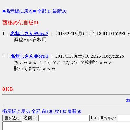
■掲示板に戻る■
全部
1-
最新50
酉秘め伝言板01
1 ：
名無しさん＠orz-3
： 2013/09/02(月) 15:15:18 ID:DTYPRGy
酉秘め伝言板用
4 ：
名無しさん＠orz-3
： 2013/11/30(土) 10:26:25 ID:cyc2k2o
ちょｗｗｗ ここか？ここなのか？挨拶てｗｗｗ
酔ってますなｗｗｗ
0 KB
掲示板に戻る
全部
前100
次100
最新50
名前：
E-mail
:
(省略可)