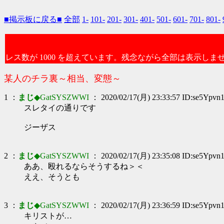
■掲示板に戻る■
全部
1-
101-
201-
301-
401-
501-
601-
701-
801-
レス数が 1000 を超えています。残念ながら全部は表示しま
某人のチラ裏～相当、変態～
1 ：
まじ
◆GatSYSZWWI
： 2020/02/17(月) 23:33:57 ID:se5Ypvn
スレタイの通りです
ジーザス
2 ：
まじ
◆GatSYSZWWI
： 2020/02/17(月) 23:35:08 ID:se5Ypvn
ああ、殴れるならそうするね＞＜
ええ、そうとも
3 ：
まじ
◆GatSYSZWWI
： 2020/02/17(月) 23:36:59 ID:se5Ypvn
キリストが…