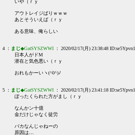
いや（ｒｙ
アウトレイジばりｗｗｗ
あとそういえば（ｒｙ
ある意味、俺らしい
4 ：
まじ
◆GatSYSZWWI
： 2020/02/17(月) 23:38:48 ID:se5Ypvn
日本人がドM
潜在と気色悪い（ｒｙ
おれもかーいヽ(^0^)ﾉ
5 ：
まじ
◆GatSYSZWWI
： 2020/02/17(月) 23:41:18 ID:se5Ypvn
ぼったくられた方がまし（ｒｙ
なんかン十億
金だけじゃなく徒労
バカなんじゃねーの
原因は…