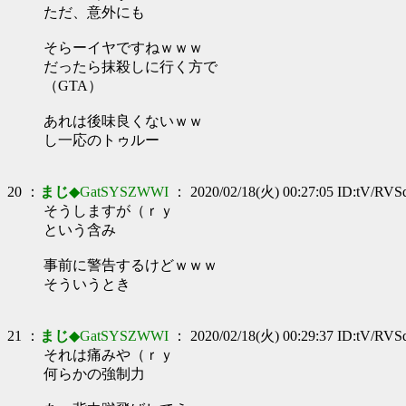
ただ、意外にも
そらーイヤですねｗｗｗ
だったら抹殺しに行く方で
（GTA）
あれは後味良くないｗｗ
し一応のトゥルー
20 ：
まじ
◆GatSYSZWWI
： 2020/02/18(火) 00:27:05 ID:tV/RVS
そうしますが（ｒｙ
という含み
事前に警告するけどｗｗｗ
そういうとき
21 ：
まじ
◆GatSYSZWWI
： 2020/02/18(火) 00:29:37 ID:tV/RVS
それは痛みや（ｒｙ
何らかの強制力