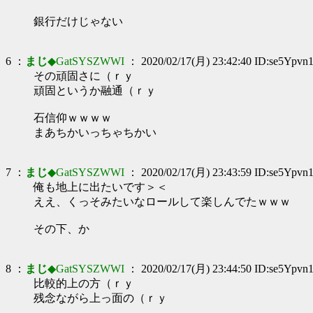
銀行だけじゃない
6 ：
まじ
◆GatSYSZWWI
： 2020/02/17(月) 23:42:40 ID:se5Ypvn
その頑固さに（ｒｙ
頑固というか融通（ｒｙ
石信仰ｗｗｗｗ
まあちかいっちゃちかい
7 ：
まじ
◆GatSYSZWWI
： 2020/02/17(月) 23:43:59 ID:se5Ypvn
俺も地上に出たいです＞＜
ええ、くっそみたいなロールして楽しんでたｗｗｗ
その下、か
8 ：
まじ
◆GatSYSZWWI
： 2020/02/17(月) 23:44:50 ID:se5Ypvn
比較的上の方（ｒｙ
残念ながら上っ面の（ｒｙ