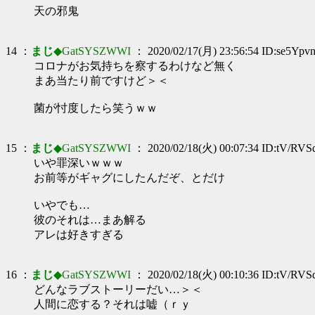
天の邪鬼
14 ：
まじ
◆GatSYSZWWI
： 2020/02/17(月) 23:56:54 ID:se5Ypv
コロナがお気持ちを察するわけなど無く
まあ当たり前ですけど＞＜
菌が忖度したら笑うｗｗ
15 ：
まじ
◆GatSYSZWWI
： 2020/02/18(火) 00:07:34 ID:tV/RVS
いや罪深いｗｗｗ
お前等がギャグにしたんだぞ、とだけ
いやでも…
彼のそれは…まあ解る
アレは好きすぎる
16 ：
まじ
◆GatSYSZWWI
： 2020/02/18(火) 00:10:36 ID:tV/RVS
どんなラブストーリーだい…＞＜
人間に恋する？それは嘘（ｒｙ