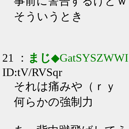
事前に警告するけどｗ
そういうとき
21 ：
まじ
◆GatSYSZWWI
ID:tV/RVSqr
それは痛みや（ｒｙ
何らかの強制力