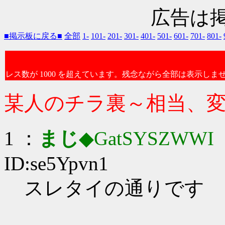
広告は
■掲示板に戻る■
全部
1-
101-
201-
301-
401-
501-
601-
701-
801-
レス数が 1000 を超えています。残念ながら全部は表示しま
某人のチラ裏～相当、
1 ：
まじ
◆GatSYSZWWI
：
ID:se5Ypvn1
スレタイの通りです