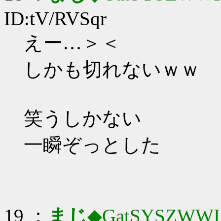
ID:tV/RVSqr
えー…＞＜
しかも切れないｗｗ
笑うしかない
一瞬ぞっとした
19 ：
まじ
◆GatSYSZWWI