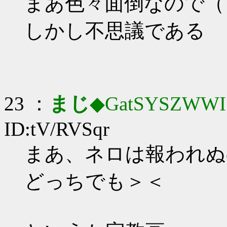
まあ色々面倒なので（
しかし不思議である
23 ：
まじ
◆GatSYSZWWI
ID:tV/RVSqr
まあ、ネロは報われぬ
どっちでも＞＜