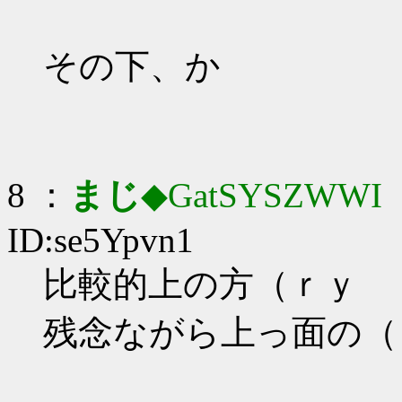
その下、か
8 ：
まじ
◆GatSYSZWWI
：
ID:se5Ypvn1
比較的上の方（ｒｙ
残念ながら上っ面の（