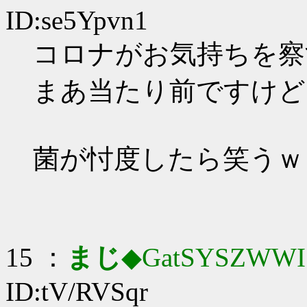
ID:se5Ypvn1
コロナがお気持ちを察
まあ当たり前ですけど
菌が忖度したら笑うｗ
15 ：
まじ
◆GatSYSZWWI
ID:tV/RVSqr