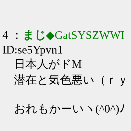
4 ：
まじ
◆GatSYSZWWI
：
ID:se5Ypvn1
日本人がドM
潜在と気色悪い（ｒｙ
おれもかーいヽ(^0^)ﾉ